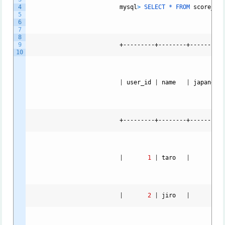
4
mysql
>
SELECT *
FROM
score_ta
5
6
7
8
9
                          +---------+--------+----------
10
|
user_id
|
name
|
japanese
                          +---------+--------+----------
|
1
|
taro
|
56
|
2
|
jiro
|
76