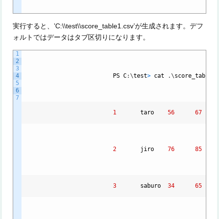
実行すると、’C:\\test\\score_table1.csv’が生成されます。デフ
ォルトではデータはタブ区切りになります。
1
2
3
4
PS
C
:
\
test
>
cat
.
\
score_table1
5
6
7
1
taro
56
67
2
jiro
76
85
3
saburo
34
65