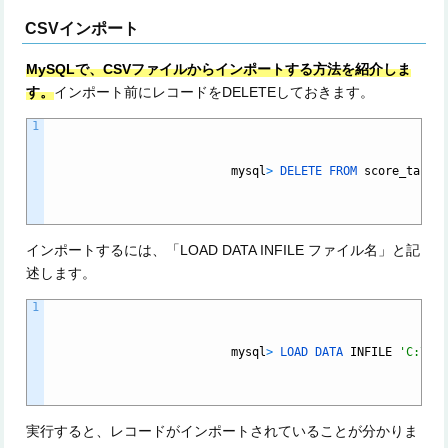
CSVインポート
MySQLで、CSVファイルからインポートする方法を紹介しま
す。
インポート前にレコードをDELETEしておきます。
1
mysql
>
DELETE
FROM
score_table
インポートするには、「LOAD DATA INFILE ファイル名」と記
述します。
1
mysql
>
LOAD
DATA
INFILE
'C:\\t
実行すると、レコードがインポートされていることが分かりま