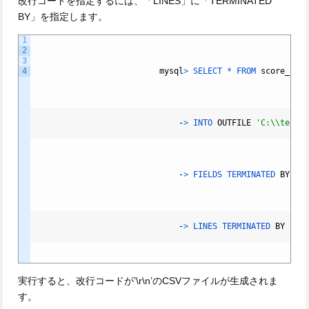
改行コードを指定するには、「LINES」に「TERMINATED
BY」を指定します。
1
2
3
4
mysql
>
SELECT *
FROM
score_tab
-
>
INTO
OUTFILE
'C:\\test\
-
>
FIELDS
TERMINATED
BY
',
-
>
LINES
TERMINATED
BY
'\r
実行すると、改行コードが’\r\n’のCSVファイルが生成されま
す。