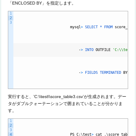
「ENCLOSED BY」を指定します。
1
2
3
mysql
>
SELECT *
FROM
score_tab
-
>
INTO
OUTFILE
'C:\\test\
-
>
FIELDS
TERMINATED
BY
',
実行すると、’C:\\test\\score_table3.csv’が生成されます。デー
タがダブルクォーテーションで囲まれていることが分かりま
す。
1
2
3
4
PS
C
:
\
test
>
cat
.
\
score_table3