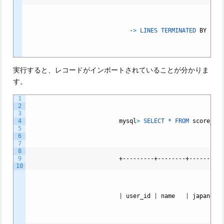
-
>
LINES
TERMINATED
BY
'\r
実行すると、レコードがインポートされていることが分かりま
す。
1
2
3
4
mysql
>
SELECT *
FROM
score_ta
5
6
7
8
9
                          +---------+--------+----------
10
|
user_id
|
name
|
japanese