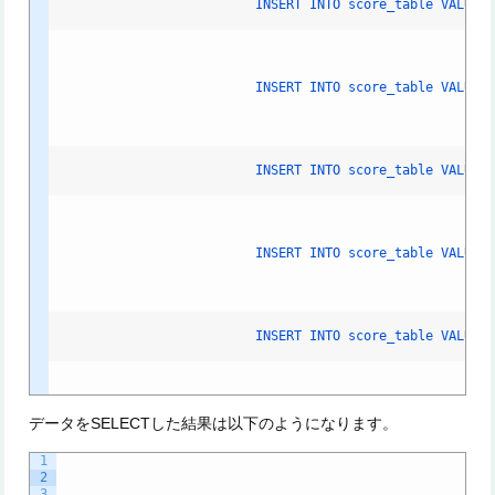
INSERT
INTO
score_table
VALUES
INSERT
INTO
score_table
VALUES
INSERT
INTO
score_table
VALUES
INSERT
INTO
score_table
VALUES
INSERT
INTO
score_table
VALUES
データをSELECTした結果は以下のようになります。
1
2
3