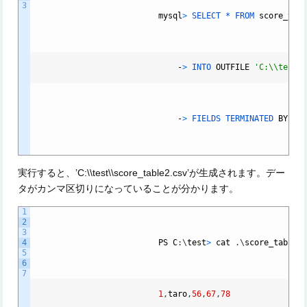
3
mysql
>
SELECT *
FROM
score_tab
-
>
INTO
OUTFILE
'C:\\test\
-
>
FIELDS
TERMINATED
BY
',
実行すると、’C:\\test\\score_table2.csv’が生成されます。デー
タがカンマ区切りになっていることが分かります。
1
2
3
4
PS
C
:
\
test
>
cat
.
\
score_table2
5
6
7
1
,
taro
,
56
,
67
,
78