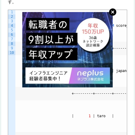
す。
1
2
3
4
mysql
>
SELECT *
FROM
score_ta
5
6
7
8
9
                          +---------+--------+----------
10
|
user_id
|
name
|
japanese
                          +---------+--------+----------
|
1
|
taro
|
56