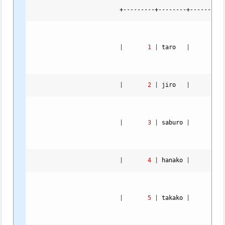
                          +---------+--------+----------
|
1
|
taro
|
56
|
2
|
jiro
|
76
|
3
|
saburo
|
34
|
4
|
hanako
|
74
|
5
|
takako
|
92