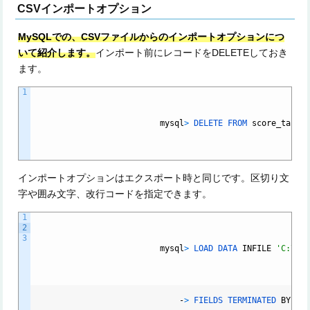
CSVインポートオプション
MySQLでの、CSVファイルからのインポートオプションにつ
いて紹介します。
インポート前にレコードをDELETEしておき
ます。
1
mysql
>
DELETE
FROM
score_table
インポートオプションはエクスポート時と同じです。区切り文
字や囲み文字、改行コードを指定できます。
1
2
3
mysql
>
LOAD
DATA
INFILE
'C:\\t
-
>
FIELDS
TERMINATED
BY
',