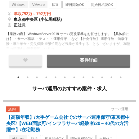
Windows
VMware
駅近
即日開始OK
開始日相談OK
土日休み
正社員
急募
高額案件
年収792万～792万円
東京都中央区 (小伝馬町駅)
正社員
【業務内容】 WindowsServer2019 サーバ更改業務をお任せします。 【具体的に
は】 ・サーバ構築 ・テスト ・運用保守 など 【社会保険】 雇用保険・健康保
険・厚生年金・労災保険 ※繁忙期など残業が発生することもございますが、36協
定の範囲内の残業時間になるの…
案件詳細
サーバ運用のおすすめ案件・求人
サーバ運用
急募!
【高額年収】/大手ゲーム会社でのサーバ運用保守/東京都中
央区/【WEB面談可/インフラサーバ経験者/20～40代の方活
躍中】/在宅勤務
VMware
駅近
即日開始OK
開始日相談OK
土日休み