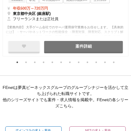
正社員
急募
高額案件
フリーランス
年収600万～720万円
東京都中央区 (銀座駅)
フリーランスまたは正社員
【業務内容】 大手ゲーム会社でのサーバ運用保守業務をお任せします。 【具体的
には】 ・サーバやネットワークの性能保全 ・障害対策、障害対応、スクリプト解
析 ・バックアップの計画、設定、管理、検証、実施 ・アップデート管理（計画、
実施） ・ログ、アクセスの…
案件詳細
FEnetは夢真ビーネックスグループのグループシナジーを活かして立
ち上げられた転職サイトです。
他のシリーズサイトでも案件・求人情報を掲載中。FEnetの各シリー
ズこちら。
ITインフラの求人・案件
.NETの求人・案件