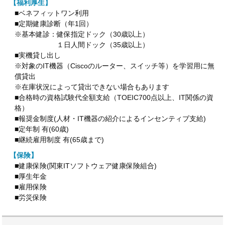
【福利厚生】
■ベネフィットワン利用
■定期健康診断（年1回）
※基本健診：健保指定ドック（30歳以上）
１日人間ドック（35歳以上）
■実機貸し出し
※対象のIT機器（Ciscoのルーター、スイッチ等）を学習用に無
償貸出
※在庫状況によって貸出できない場合もあります
■合格時の資格試験代全額支給（TOEIC700点以上、IT関係の資
格）
■報奨金制度(人材・IT機器の紹介によるインセンティブ支給)
■定年制 有(60歳)
■継続雇用制度 有(65歳まで)
【保険】
■健康保険(関東ITソフトウェア健康保険組合)
■厚生年金
■雇用保険
■労災保険