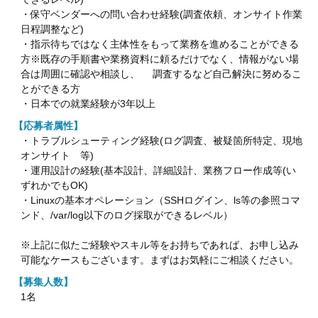
・保守ベンダーへの問い合わせ経験(調査依頼、オンサイト作業
日程調整など)
・指示待ちではなく主体性をもって業務を進めることができる
方※既存の手順書や業務資料に頼るだけでなく、情報がない場
合は周囲に確認や相談し、 調査するなど自己解決に努めるこ
とができる方
・日本での就業経験が3年以上
【応募者属性】
・トラブルシューティング経験(ログ調査、被疑箇所特定、現地
オンサイト 等)
・運用設計の経験(基本設計、詳細設計、業務フロー作成等(い
ずれかでもOK)
・Linuxの基本オペレーション（SSHログイン、ls等の参照コマ
ンド、/var/log以下のログ採取ができるレベル）
※上記に似たご経験やスキル等をお持ちであれば、お申し込み
可能なケースもございます。まずはお気軽にご相談ください。
【募集人数】
1名