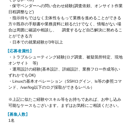
・保守ベンダーへの問い合わせ経験(調査依頼、オンサイト作業
日程調整など)
・指示待ちではなく主体性をもって業務を進めることができる
方※既存の手順書や業務資料に頼るだけでなく、情報がない場
合は周囲に確認や相談し、 調査するなど自己解決に努めるこ
とができる方
・日本での就業経験が3年以上
【応募者属性】
・トラブルシューティング経験(ログ調査、被疑箇所特定、現地
オンサイト 等)
・運用設計の経験(基本設計、詳細設計、業務フロー作成等(い
ずれかでもOK)
・Linuxの基本オペレーション（SSHログイン、ls等の参照コマ
ンド、/var/log以下のログ採取ができるレベル）
※上記に似たご経験やスキル等をお持ちであれば、お申し込み
可能なケースもございます。まずはお気軽にご相談ください。
【募集人数】
1名