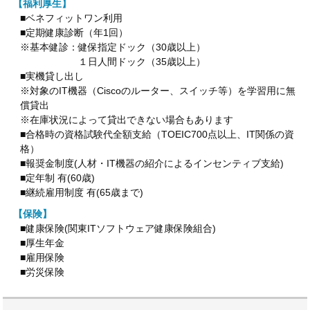
【福利厚生】
■ベネフィットワン利用
■定期健康診断（年1回）
※基本健診：健保指定ドック（30歳以上）
１日人間ドック（35歳以上）
■実機貸し出し
※対象のIT機器（Ciscoのルーター、スイッチ等）を学習用に無
償貸出
※在庫状況によって貸出できない場合もあります
■合格時の資格試験代全額支給（TOEIC700点以上、IT関係の資
格）
■報奨金制度(人材・IT機器の紹介によるインセンティブ支給)
■定年制 有(60歳)
■継続雇用制度 有(65歳まで)
【保険】
■健康保険(関東ITソフトウェア健康保険組合)
■厚生年金
■雇用保険
■労災保険