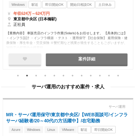
Windows
駅近
即日開始OK
開始日相談OK
土日休み
正社員
年収624万～624万円
東京都中央区 (日本橋駅)
正社員
【業務内容】 車販売店のインフラ作業(Solaris)をお任せします。 【具体的には】
・インフラ設計 ・インフラ構築 ・テスト ・運用保守 【社会保険】 雇用保険・健
康保険・厚生年金・労災保険 ※繁忙期など残業が発生することもございますが、
36協定の範囲内の残業時…
案件詳細
サーバ運用のおすすめ案件・求人
サーバ運用
MR・サーバ運用保守/東京都中央区/【WEB面談可/インフラ
サーバ経験者/20～40代の方活躍中】/在宅勤務
Azure
Windows
Linux
VMware
駅近
即日開始OK