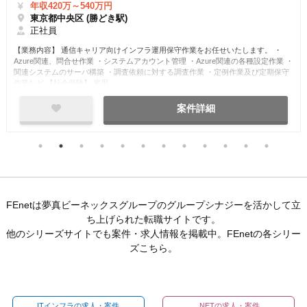
開始日相談OK
夜勤あり
正社員
大手企業
スキルアップ
年収420万～540万円
東京都中央区 (勝どき駅)
正社員
【業務内容】 通信キャリア向けインフラ運用保守作業をお任せいたします。 ・
Azure関連、問合せ作業 ・システムアカウント管理 ・Azure関連の各種設定作業 ・
関連システムのサーバ構築 ・調査依頼に対する調査作業 ・定例作業及び定期保守
作業など 【社会保険】 雇用…
案件詳細
FEnetは夢真ビーネックスグループのグループシナジーを活かして立
ち上げられた転職サイトです。
他のシリーズサイトでも案件・求人情報を掲載中。FEnetの各シリー
ズこちら。
ITインフラの求人・案件
.NETの求人・案件