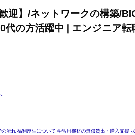
歓迎】/ネットワークの構築/BIG
0代の方活躍中 | エンジニア転
へ
での流れ
福利厚生について
学習用機材の無償貸出・購入支援