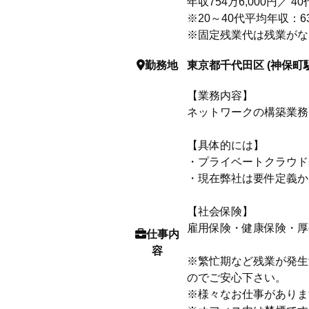
年収754万6,000円／ 
※20～40代平均年収：6
※固定残業代は残業がな
勤務地
東京都千代田区 (神保町駅
【業務内容】
ネットワークの構築業務
【具体的には】
・プライベートクラウド
・現在弊社は要件定義か
【社会保険】
雇用保険・健康保険・厚
仕事内
容
※繁忙期など残業が発生
のでご安心下さい。
※様々なお仕事がありま