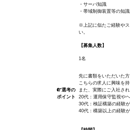
・サーバ知識
・帯域制御装置等の知識
※上記に似たご経験やス
い。
【募集人数】
1名
先に書類をいただいた方
こちらの求人に興味を持
選考の
また、実際にご入社され
ポイント
20代：運用保守監視や
30代：検証構築の経験
40代：構築以上の経験
【時間】