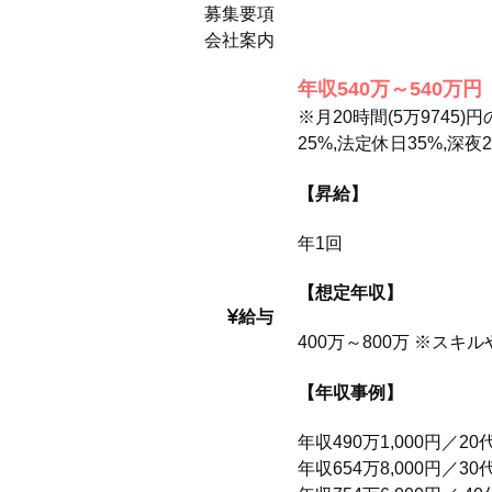
募集要項
会社案内
年収540万～540万円
※月20時間(5万974
25%,法定休日35%,
【昇給】
年1回
【想定年収】
給与
400万～800万 ※ス
【年収事例】
年収490万1,000円／
年収654万8,000円／