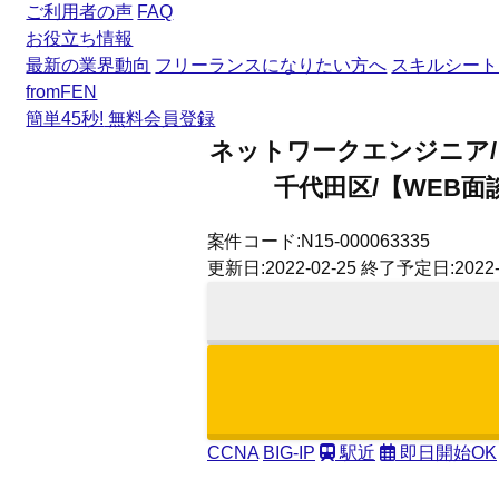
ご利用者の声
FAQ
お役立ち情報
最新の業界動向
フリーランスになりたい方へ
スキルシート
fromFEN
簡単45秒!
無料会員登録
ネットワークエンジニア/【
千代田区/【WEB面
案件コード:N15-000063335
更新日:2022-02-25 終了予定日:2022-
CCNA
BIG-IP
駅近
即日開始OK