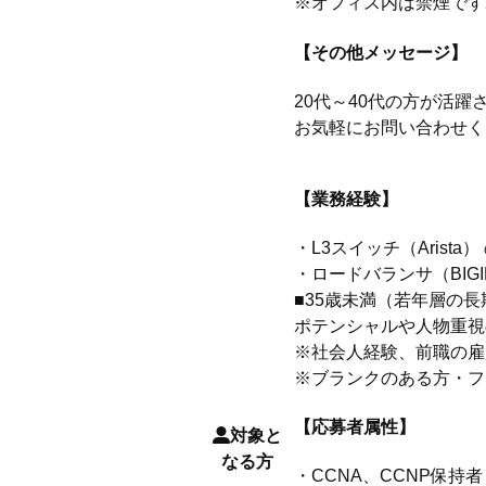
※オフィス内は禁煙です
【その他メッセージ】
20代～40代の方が活躍
お気軽にお問い合わせく
【業務経験】
・L3スイッチ（Arista）
・ロードバランサ（BIGI
■35歳未満（若年層の
ポテンシャルや人物重視
※社会人経験、前職の雇
※ブランクのある方・フ
【応募者属性】
対象と
なる方
・CCNA、CCNP保持者