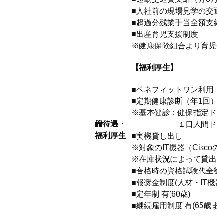
■入社前の現場見学の交
■超過分残業手当全額支
■出産育児支援制度
※健康保険組合より育児
【福利厚生】
■ベネフィットワン利用
■定期健康診断（年1回
※基本健診：健保指定ド
待遇・
１日人間ドック（
福利厚生
■実機貸し出し
※対象のIT機器（Cis
※在庫状況によって貸出
■合格時の資格試験代全額
■報奨金制度(人材・IT
■定年制 有(60歳)
■継続雇用制度 有(65歳ま