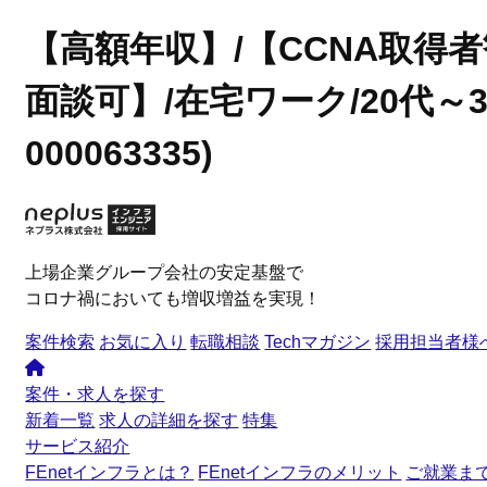
【高額年収】/【CCNA取得者
面談可】/在宅ワーク/20代～3
000063335)
上場企業グループ会社の安定基盤で
コロナ禍においても増収増益を実現！
案件検索
お気に入り
転職相談
Techマガジン
採用担当者様
案件・求人を探す
新着一覧
求人の詳細を探す
特集
サービス紹介
FEnetインフラとは？
FEnetインフラのメリット
ご就業ま