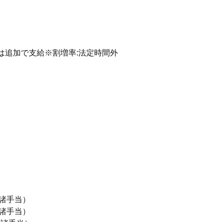
金は追加で支給※割増率:法定時間外
＋諸手当）
＋諸手当）