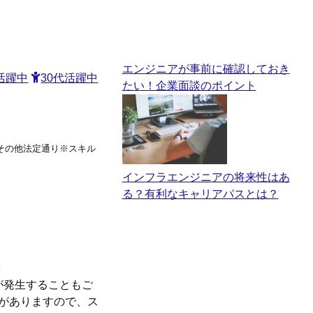
エンジニアが事前に確認しておき
活躍中
30代活躍中
たい！企業面談のポイント
%,その他法定通り※スキル
インフラエンジニアの将来性はあ
る？有利なキャリアパスとは？
築
残業が発生することもご
事がありますので、ス