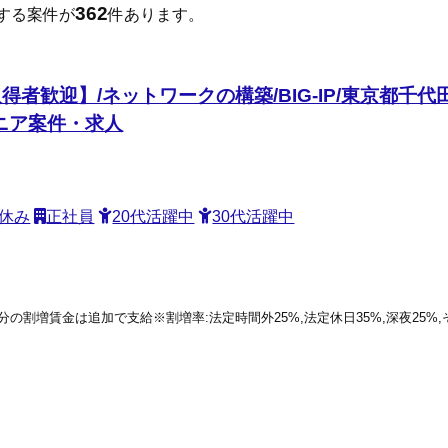
362
する案件が
件あります。
者歓迎】/ネットワークの構築/BIG-IP/東京都千代
ジニア案件・求人
休み
正社員
20代活躍中
30代活躍中
働分の割増賃金は追加で支給※割増率:法定時間外25%,法定休日35%,深夜25