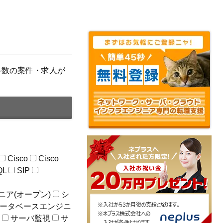
め多数の案件・求人が
Cisco
Cisco
QL
SIP
ニア(オープン)
シ
ータベースエンジニ
用
サーバ監視
サ