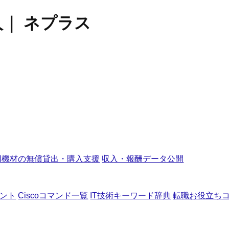
人｜ ネプラス
用機材の無償貸出・購入支援
収入・報酬データ公開
ント
Ciscoコマンド一覧
IT技術キーワード辞典
転職お役立ち