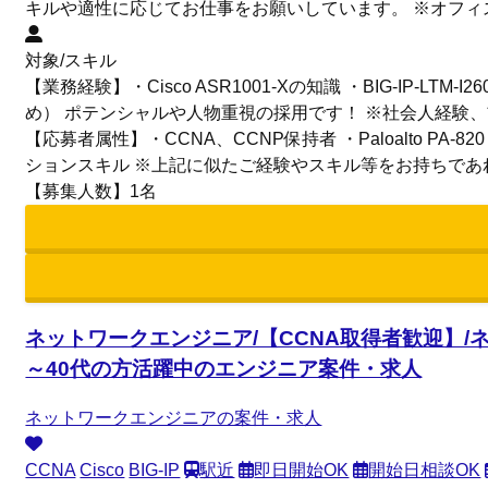
キルや適性に応じてお仕事をお願いしています。 ※オフィ
対象/スキル
【業務経験】・Cisco ASR1001-Xの知識 ・BIG-IP-LTM-I
め） ポテンシャルや人物重視の採用です！ ※社会人経験
【応募者属性】・CCNA、CCNP保持者 ・Paloalto PA-820 , P
ションスキル ※上記に似たご経験やスキル等をお持ちで
【募集人数】1名
ネットワークエンジニア/【CCNA取得者歓迎】/ネ
～40代の方活躍中のエンジニア案件・求人
ネットワークエンジニアの案件・求人
CCNA
Cisco
BIG-IP
駅近
即日開始OK
開始日相談OK