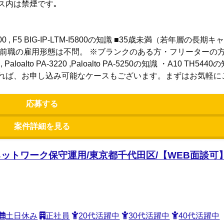
ス内は禁煙です｡
2600 , F5 BIG-IP-LTM-I5800の知識 ■35歳未満（若年層の
、前職の雇用形態は不問。 ※ブランクのある方・フリーターの
aloalto PA-3220 ,Paloalto PA-5250の知識 ・A10 TH
あれば、お申し込み可能なケースもございます。まずはお気軽に
応募する
案件詳細を見る
ットワーク保守運用/東京都千代田区/【WEB面談可】
土日休み
正社員
20代活躍中
30代活躍中
40代活躍中