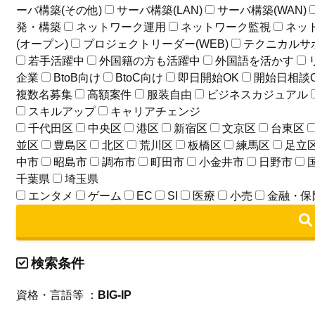
ーバ構築(その他)
サーバ構築(LAN)
サーバ構築(WAN)
発・構築
ネットワーク運用
ネットワーク監視
ネッ
(オープン)
プロジェクトリーダー(WEB)
テクニカルサ
若手活躍中
外国籍の方も活躍中
外国語を活かす
企業
BtoB向け
BtoC向け
即日開始OK
開始日相談
複数名募集
高額案件
服装自由
ビジネスカジュアル
スキルアップ
キャリアチェンジ
千代田区
中央区
港区
新宿区
文京区
台東区
並区
豊島区
北区
荒川区
板橋区
練馬区
足立
中市
昭島市
調布市
町田市
小金井市
日野市
千葉県
埼玉県
エンタメ
ゲーム
EC
SI
医療
小売
金融・保
検索条件
資格・言語等 ：
BIG-IP