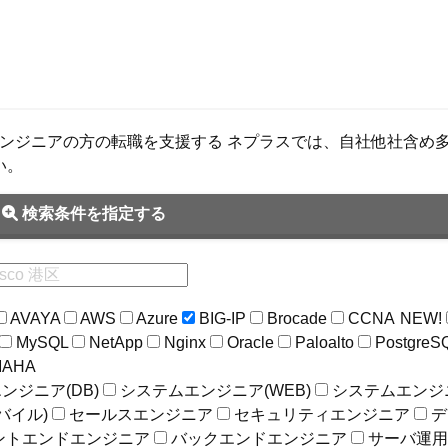
ンフラエンジニアの方の転職を支援する ネプラスでは、自社他社含
い。
検索条件を指定する
AVAYA
AWS
Azure
BIG-IP
Brocade
CCNA
NEW!
MySQL
NetApp
Nginx
Oracle
Paloalto
PostgreS
MAHA
ンジニア(DB)
システムエンジニア(WEB)
システムエンジ
バイル)
セールスエンジニア
セキュリティエンジニア
デ
ントエンドエンジニア
バックエンドエンジニア
サーバ運