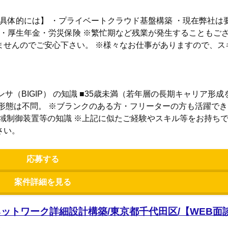
【具体的には】 ・プライベートクラウド基盤構築 ・現在弊社は
険・厚生年金・労災保険 ※繁忙期など残業が発生することもござ
ませんのでご安心下さい。 ※様々なお仕事がありますので、ス
ランサ（BIGIP） の知識 ■35歳未満（若年層の長期キャリア形
形態は不問。 ※ブランクのある方・フリーターの方も活躍で
・帯域制御装置等の知識 ※上記に似たご経験やスキル等をお持ち
さい。
応募する
案件詳細を見る
ネットワーク詳細設計構築/東京都千代田区/【WEB面
人