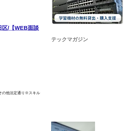
田区/【WEB面談
テックマガジン
%,その他法定通り※スキル