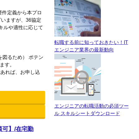
要件定義から本プロ
いますが、36協定
キルや適性に応じて
転職する前に知っておきたい！IT
エンジニア業界の最新動向
成を図るため） ポテン
きます。
であれば、お申し込
エンジニアの転職活動の必須ツー
ル スキルシートダウンロード
談可】/在宅勤