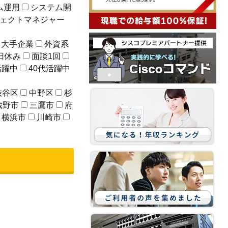
ム運用
システム開
ェクトマネジャー
大手企業
外資系
日休み
面談1回
活躍中
40代活躍中
渋谷区
中野区
杉
蔵野市
三鷹市
府
横浜市
川崎市