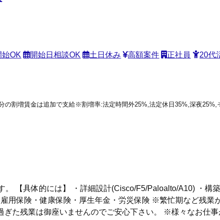
始OK
開始日相談OK
土日休み
高額案件
正社員
20代
働分の割増賃金は追加で支給※割増率:法定時間外25%,法定休日35%,深夜25
には】 ・詳細設計(Cisco/F5/Paloalto/A10) ・構
守 【社会保険】 雇用保険・健康保険・厚生年金・労災保険 ※繁忙期など
過ぎた残業は御座いませんのでご安心下さい。 ※様々なお仕