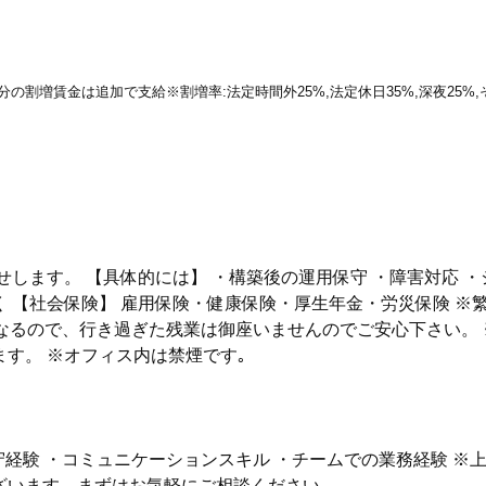
働分の割増賃金は追加で支給※割増率:法定時間外25%,法定休日35%,深夜25
します。 【具体的には】 ・構築後の運用保守 ・障害対応 
 【社会保険】 雇用保険・健康保険・厚生年金・労災保険 ※
なるので、行き過ぎた残業は御座いませんのでご安心下さい。
す。 ※オフィス内は禁煙です｡
保守経験 ・コミュニケーションスキル ・チームでの業務経験 ※
ざいます。まずはお気軽にご相談ください。