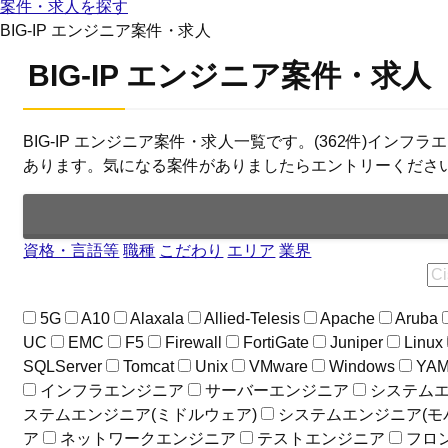
案件・求人を探す
BIG-IP エンジニア案件・求人
BIG-IP エンジニア案件・求人
BIG-IP エンジニア案件・求人一覧です。(362件)イ
あります。気になる案件がありましたらエントリーくださ
資格・言語等
職種
こだわり
エリア
業界
5G
A10
Alaxala
Allied-Telesis
Apache
Aruba
UC
EMC
F5
Firewall
FortiGate
Juniper
Linux
SQLServer
Tomcat
Unix
VMware
Windows
YA
インフラエンジニア
サーバーエンジニア
システムエ
ステムエンジニア(ミドルウェア)
システムエンジニア(モ
ア
ネットワークエンジニア
テストエンジニア
フロ