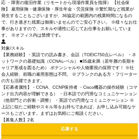
応 ・障害の復旧作業（リモートから現場作業員を指揮） 【社会保
険】 雇用保険・健康保険・厚生年金・労災保険 ※繁忙期など残業が
発生することもございますが、36協定の範囲内の残業時間になるの
で、行き過ぎた残業は御座いませんのでご安心下さい。 ※様々なお仕
事がありますので、スキルや適性に応じてお仕事をお願いしていま
す。 ※オフィス内は禁煙です｡
対象/スキル
【業務経験】・英語での読み書き、会話（TOEIC750点レベル） ・ネ
ットワークの基礎知識（CCNAレベル） ■35歳未満（若年層の長期キ
ャリア形成を図るため） ポテンシャルや人物重視の採用です！ ※社
会人経験、前職の雇用形態は不問。 ※ブランクのある方・フリーター
の方も活躍できます。
【応募者属性】・CCNA、CCNP保持者 ・Cisco機器の操作経験（コマ
ンド出力内容が理解できる） ・日本語での円滑なコミュニケーション
（他部門との折衝・調整） ・英語での円滑なコミュニケーション ※
上記に似たご経験やスキル等をお持ちであれば、お申し込み可能なケ
ースもございます。まずはお気軽にご相談ください。
【募集人数】2名
応募する