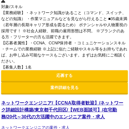
対象/スキル
【業務経験】・ネットワーク知識があること（コマンド、スイッチ、
などの知識） ・作業マニュアルなどを見ながら行えること ■35歳未満
（若年層の長期キャリア形成を図るため） ポテンシャルや人物重視の
採用です！ ※社会人経験、前職の雇用形態は不問。 ※ブランクのあ
る方・フリーターの方も活躍できます。
【応募者属性】・CCNA、CCNP保持者 ・コミュニケーションスキル
・チームでの業務経験 ※上記に似たご経験やスキル等をお持ちであれ
ば、お申し込み可能なケースもございます。まずはお気軽にご相談く
ださい。
【募集人数】1名
応募する
案件詳細を見る
ネットワークエンジニア/【CCNA取得者歓迎】/ネットワー
ク詳細設計構築/東京都千代田区/【WEB面談可】/在宅勤
務/20代～30代の方活躍中のエンジニア案件・求人
ネットワークエンジニアの案件・求人