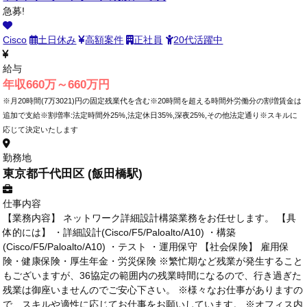
急募!
Cisco
土日休み
高額案件
正社員
20代活躍中
給与
年収660万～660万円
※月20時間(7万3021)円の固定残業代を含む※20時間を超える時間外労働分の割増賃金は
追加で支給※割増率:法定時間外25%,法定休日35%,深夜25%,その他法定通り※スキルに
応じて決定いたします
勤務地
東京都千代田区 (飯田橋駅)
仕事内容
【業務内容】 ネットワーク詳細設計構築業務をお任せします。 【具
体的には】 ・詳細設計(Cisco/F5/Paloalto/A10) ・構築
(Cisco/F5/Paloalto/A10) ・テスト ・運用保守 【社会保険】 雇用保
険・健康保険・厚生年金・労災保険 ※繁忙期など残業が発生すること
もございますが、36協定の範囲内の残業時間になるので、行き過ぎた
残業は御座いませんのでご安心下さい。 ※様々なお仕事がありますの
で、スキルや適性に応じてお仕事をお願いしています。 ※オフィス内