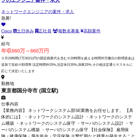
ネットワークエンジニアの案件・求人
急募!
Cisco
土日休み
正社員
複数名募集
高額案件
給与
年収660万～660万円
※月20時間(7万3021)円の固定残業代を含む※20時間を超える時間外労働分の割増賃金は
追加で支給※割増率:法定時間外25%,法定休日35%,深夜25%,その他法定通り※スキルに
応じて決定いたします
勤務地
東京都国分寺市 (国立駅)
仕事内容
【業務内容】 ネットワークシステム部SE業務をお任せします。 【具
体的には】 ・ネットワークのシステム設計 ・ネットワークのシステ
ム構築 ・ネットワークのシステム保守 ・サーバのシステム設計 ・サ
ーバのシステム構築 ・サーバのシステム保守 【社会保険】 雇用保
険・健康保険・厚生年金・労災保険 ※繁忙期など残業が発生すること