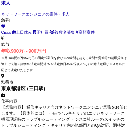
求人
ネットワークエンジニアの案件・求人
急募!
Cisco
土日休み
正社員
複数名募集
高額案件
給与
年収900万～900万円
※月20時間(9万9575)円の固定残業代を含む※20時間を超える時間外労働分の割増賃金は
追加で支給※割増率:法定時間外25%,法定休日35%,深夜25%,その他法定通り※スキルに
応じて決定いたします
勤務地
東京都港区 (三田駅)
仕事内容
【業務内容】 通信キャリア向けネットワークエンジニア業務をお任せ
します。 【具体的には】 ・モバイルキャリアのエッジネットワーク
機器現調時のトラブルシューティング ・シスコ社ルータ/スイッチの
トラブルシューティング ・キャリア内の他部門とのQA対応、調整対