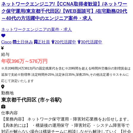
ネットワークエンジニア/【CCNA取得者歓迎】/ネットワー
ク保守運用/東京都千代田区/【WEB面談可】/在宅勤務/20代
～40代の方活躍中のエンジニア案件・求人
ネットワークエンジニアの案件・求人
Cisco
土日休み
正社員
20代活躍中
30代活躍中
給与
年収396万～576万円
※月20時間(4万3813)円の固定残業代を含む※20時間を超える時間外労働分の割増賃金は
追加で支給※割増率:法定時間外25%,法定休日35%,深夜25%,その他法定通り※スキルに
応じて決定いたします
勤務地
東京都千代田区 (市ヶ谷駅)
仕事内容
【業務内容】 ネットワーク保守運用・障害対応業務をお任せします。
【具体的には】 ・構築後の運用保守 ・障害対応 ・システム障害等で
対応が解らない場合は構築チームに相談しながら解決していく 【社会