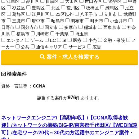
江東区
品川区
目黒区
大田区
世田谷区
渋谷区
中野
区
杉並区
豊島区
北区
荒川区
板橋区
練馬区
足立
区
葛飾区
江戸川区
23区以外
八王子市
立川市
武蔵野
市
三鷹市
府中市
昭島市
調布市
町田市
小金井市
日野市
国分寺市
国立市
多摩市
稲城市
西東京市
神奈
川県
横浜市
川崎市
千葉県
埼玉県
エンタメ
ゲーム
EC
SI
医療
小売
金融・保険
メ
ーカー
公共
通信キャリア
サービス
広告
案件・求人を検索する
検索条件
資格・言語等 ：
CCNA
976
該当する案件が
件あります。
ネットワークエンジニア/【高額年収】/【CCNA取得者歓
迎】/ネットワークの構築/BIG-IP/東京都千代田区/【WEB面談
可】/在宅ワーク/20代～30代の方活躍中のエンジニア案件・