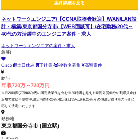
案件詳細を見る
ネットワークエンジニア/【CCNA取得者歓迎】/WAN/LAN設
計・構築/東京都国分寺市/【WEB面談可】/在宅勤務/20代～
40代の方活躍中のエンジニア案件・求人
ネットワークエンジニアの案件・求人
急募!
Cisco
土日休み
正社員
複数名募集
高額案件
給与
年収720万～720万円
※月20時間(7万9660)円の固定残業代を含む※20時間を超える時間外労働分の割増賃金は
追加で支給※割増率:法定時間外25%,法定休日35%,深夜25%,その他法定通り※スキルに
応じて決定いたします
勤務地
東京都国分寺市 (国立駅)