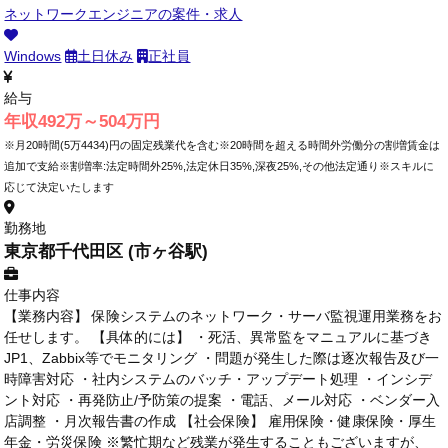
ネットワークエンジニアの案件・求人
Windows
土日休み
正社員
給与
年収492万～504万円
※月20時間(5万4434)円の固定残業代を含む※20時間を超える時間外労働分の割増賃金は
追加で支給※割増率:法定時間外25%,法定休日35%,深夜25%,その他法定通り※スキルに
応じて決定いたします
勤務地
東京都千代田区 (市ヶ谷駅)
仕事内容
【業務内容】 保険システムのネットワーク・サーバ監視運用業務をお
任せします。 【具体的には】 ・死活、異常監をマニュアルに基づき
JP1、Zabbix等でモニタリング ・問題が発生した際は逐次報告及び一
時障害対応 ・社内システムのバッチ・アップデート処理 ・インシデ
ント対応 ・再発防止/予防策の提案 ・電話、メール対応 ・ベンダー入
店調整 ・月次報告書の作成 【社会保険】 雇用保険・健康保険・厚生
年金・労災保険 ※繁忙期など残業が発生することもございますが、