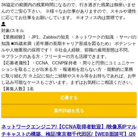
36協定の範囲内の残業時間になるので、行き過ぎた残業は御座いませ
んのでご安心下さい。 ※様々なお仕事がありますので、スキルや適性
に応じてお仕事をお願いしています。 ※オフィス内は禁煙です｡
対象/スキル
【業務経験】・JP1、Zabbixの知見 ・ネットワークの知識 ・サーバの
知識 ■35歳未満（若年層の長期キャリア形成を図るため） ポテンシャ
ルや人物重視の採用です！ ※社会人経験、前職の雇用形態は不問。
※ブランクのある方・フリーターの方も活躍できます。
【応募者属性】・CCNA、CCNP保持者 ・周りと円滑にコミュニケー
ションを取ることが出来る方 ・報連相を怠らない方 ・能動的に業務
に取り組む方 ※上記に似たご経験やスキル等をお持ちであれば、お申
し込み可能なケースもございます。まずはお気軽にご相談ください。
【募集人数】1名
応募する
案件詳細を見る
ネットワークエンジニア/【CCNA取得者歓迎】/映像系IPマル
チキャストの構築、検証/東京都千代田区/【WEB面談可】/20