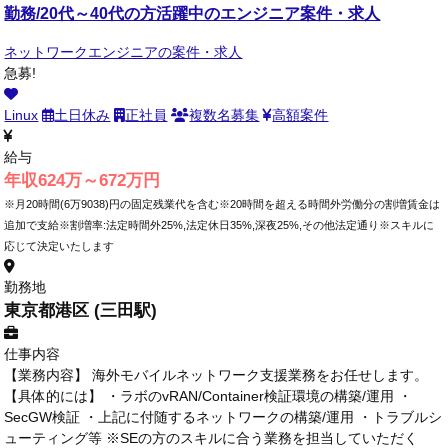
勤務/20代～40代の方活躍中のエンジニア案件・求人
ネットワークエンジニアの案件・求人
急募!
Linux
土日休み
正社員
複数名募集
高額案件
給与
年収624万～672万円
※月20時間(6万9038)円の固定残業代を含む※20時間を超える時間外労働分の割増賃金は
追加で支給※割増率:法定時間外25%,法定休日35%,深夜25%,その他法定通り※スキルに
応じて決定いたします
勤務地
東京都港区 (三田駅)
仕事内容
【業務内容】 海外モバイルネットワーク支援業務をお任せします。
【具体的には】 ・ラボのvRAN/Container検証環境の構築/運用 ・
SecGW検証 ・上記に付随するネットワークの構築/運用 ・トラブルシ
ューティング等 ※SEの方のスキルに合う業務を担当していただく