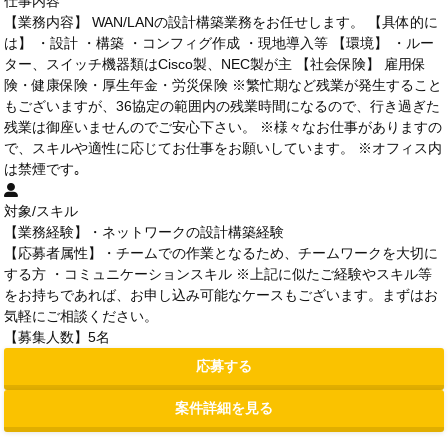
仕事内容
【業務内容】 WAN/LANの設計構築業務をお任せします。 【具体的に
は】 ・設計 ・構築 ・コンフィグ作成 ・現地導入等 【環境】 ・ルー
ター、スイッチ機器類はCisco製、NEC製が主 【社会保険】 雇用保
険・健康保険・厚生年金・労災保険 ※繁忙期など残業が発生すること
もございますが、36協定の範囲内の残業時間になるので、行き過ぎた
残業は御座いませんのでご安心下さい。 ※様々なお仕事がありますの
で、スキルや適性に応じてお仕事をお願いしています。 ※オフィス内
は禁煙です｡
対象/スキル
【業務経験】・ネットワークの設計構築経験
【応募者属性】・チームでの作業となるため、チームワークを大切に
する方 ・コミュニケーションスキル ※上記に似たご経験やスキル等
をお持ちであれば、お申し込み可能なケースもございます。まずはお
気軽にご相談ください。
【募集人数】5名
応募する
案件詳細を見る