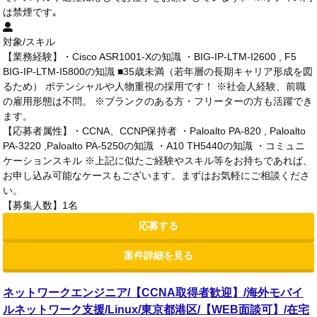
は禁煙です｡
対象/スキル
【業務経験】・Cisco ASR1001-Xの知識 ・BIG-IP-LTM-I2600 , F5
BIG-IP-LTM-I5800の知識 ■35歳未満（若年層の長期キャリア形成を図
るため） ポテンシャルや人物重視の採用です！ ※社会人経験、前職
の雇用形態は不問。 ※ブランクのある方・フリーターの方も活躍でき
ます。
【応募者属性】・CCNA、CCNP保持者 ・Paloalto PA-820 , Paloalto
PA-3220 ,Paloalto PA-5250の知識 ・A10 TH5440の知識 ・コミュニ
ケーションスキル ※上記に似たご経験やスキル等をお持ちであれば、
お申し込み可能なケースもございます。まずはお気軽にご相談くださ
い。
【募集人数】1名
応募する
案件詳細を見る
ネットワークエンジニア/【CCNA取得者歓迎】/海外モバイ
ルネットワーク支援/Linux/東京都港区/【WEB面談可】/在宅