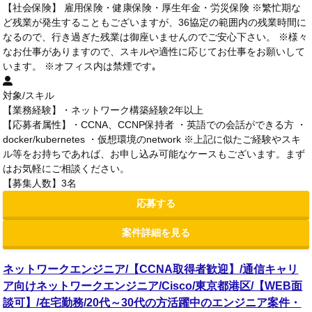
【社会保険】 雇用保険・健康保険・厚生年金・労災保険 ※繁忙期な
ど残業が発生することもございますが、36協定の範囲内の残業時間に
なるので、行き過ぎた残業は御座いませんのでご安心下さい。 ※様々
なお仕事がありますので、スキルや適性に応じてお仕事をお願いして
います。 ※オフィス内は禁煙です｡
対象/スキル
【業務経験】・ネットワーク構築経験2年以上
【応募者属性】・CCNA、CCNP保持者 ・英語での会話ができる方 ・
docker/kubernetes ・仮想環境のnetwork ※上記に似たご経験やスキ
ル等をお持ちであれば、お申し込み可能なケースもございます。まず
はお気軽にご相談ください。
【募集人数】3名
応募する
案件詳細を見る
ネットワークエンジニア/【CCNA取得者歓迎】/通信キャリ
ア向けネットワークエンジニア/Cisco/東京都港区/【WEB面
談可】/在宅勤務/20代～30代の方活躍中のエンジニア案件・