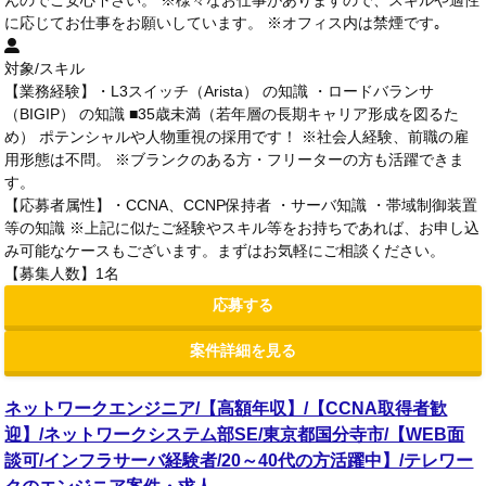
んのでご安心下さい。 ※様々なお仕事がありますので、スキルや適性
に応じてお仕事をお願いしています。 ※オフィス内は禁煙です｡
対象/スキル
【業務経験】・L3スイッチ（Arista） の知識 ・ロードバランサ
（BIGIP） の知識 ■35歳未満（若年層の長期キャリア形成を図るた
め） ポテンシャルや人物重視の採用です！ ※社会人経験、前職の雇
用形態は不問。 ※ブランクのある方・フリーターの方も活躍できま
す。
【応募者属性】・CCNA、CCNP保持者 ・サーバ知識 ・帯域制御装置
等の知識 ※上記に似たご経験やスキル等をお持ちであれば、お申し込
み可能なケースもございます。まずはお気軽にご相談ください。
【募集人数】1名
応募する
案件詳細を見る
ネットワークエンジニア/【高額年収】/【CCNA取得者歓
迎】/ネットワークシステム部SE/東京都国分寺市/【WEB面
談可/インフラサーバ経験者/20～40代の方活躍中】/テレワー
クのエンジニア案件・求人