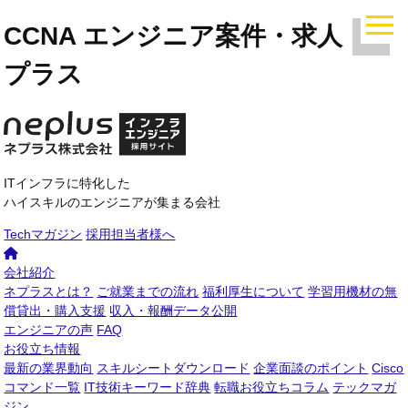
CCNA エンジニア案件・求人｜ ネ
プラス
ITインフラに特化した
ハイスキルのエンジニアが集まる会社
Techマガジン
採用担当者様へ
会社紹介
ネプラスとは？
ご就業までの流れ
福利厚生について
学習用機材の無
償貸出・購入支援
収入・報酬データ公開
エンジニアの声
FAQ
お役立ち情報
最新の業界動向
スキルシートダウンロード
企業面談のポイント
Cisco
コマンド一覧
IT技術キーワード辞典
転職お役立ちコラム
テックマガ
ジン