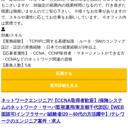
もございますが、36協定の範囲内の残業時間になるので、行き過ぎた
残業は御座いませんのでご安心下さい。 ※様々なお仕事がありますの
で、スキルや適性に応じてお仕事をお願いしています。 ※オフィス内
は禁煙です｡
対象/スキル
【業務経験】・TCP/IPに関する基礎知識 ・ルータ・SWのコンフィグ
設計・設定の実務経験 ・日本での就業経験が3年以上
【応募者属性】・CCNA、CCNP保持者 ・マネージメントができる方
・CCNAなどのネットワーク関連の資格
【募集人数】5名
応募する
案件詳細を見る
ネットワークエンジニア/【CCNA取得者歓迎】/保険システ
ムのネットワーク・サーバ監視運用/東京都千代田区/【WEB
面談可/インフラサーバ経験者/20～40代の方活躍中】/テレワ
ークのエンジニア案件・求人