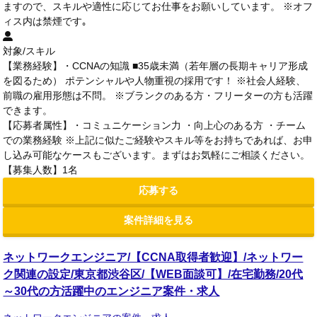
ますので、スキルや適性に応じてお仕事をお願いしています。 ※オフ
ィス内は禁煙です｡
対象/スキル
【業務経験】・CCNAの知識 ■35歳未満（若年層の長期キャリア形成
を図るため） ポテンシャルや人物重視の採用です！ ※社会人経験、
前職の雇用形態は不問。 ※ブランクのある方・フリーターの方も活躍
できます。
【応募者属性】・コミュニケーション力 ・向上心のある方 ・チーム
での業務経験 ※上記に似たご経験やスキル等をお持ちであれば、お申
し込み可能なケースもございます。まずはお気軽にご相談ください。
【募集人数】1名
応募する
案件詳細を見る
ネットワークエンジニア/【CCNA取得者歓迎】/ネットワー
ク関連の設定/東京都渋谷区/【WEB面談可】/在宅勤務/20代
～30代の方活躍中のエンジニア案件・求人