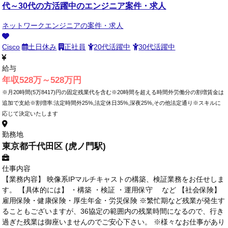
代～30代の方活躍中のエンジニア案件・求人
ネットワークエンジニアの案件・求人
Cisco
土日休み
正社員
20代活躍中
30代活躍中
給与
年収528万～528万円
※月20時間(5万8417)円の固定残業代を含む※20時間を超える時間外労働分の割増賃金は
追加で支給※割増率:法定時間外25%,法定休日35%,深夜25%,その他法定通り※スキルに
応じて決定いたします
勤務地
東京都千代田区 (虎ノ門駅)
仕事内容
【業務内容】 映像系IPマルチキャストの構築、検証業務をお任せしま
す。 【具体的には】 ・構築 ・検証 ・運用保守 など 【社会保険】
雇用保険・健康保険・厚生年金・労災保険 ※繁忙期など残業が発生す
ることもございますが、36協定の範囲内の残業時間になるので、行き
過ぎた残業は御座いませんのでご安心下さい。 ※様々なお仕事があり