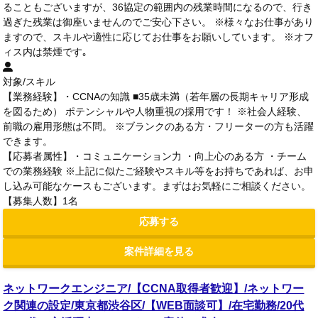
ることもございますが、36協定の範囲内の残業時間になるので、行き
過ぎた残業は御座いませんのでご安心下さい。 ※様々なお仕事があり
ますので、スキルや適性に応じてお仕事をお願いしています。 ※オフ
ィス内は禁煙です｡
対象/スキル
【業務経験】・CCNAの知識 ■35歳未満（若年層の長期キャリア形成
を図るため） ポテンシャルや人物重視の採用です！ ※社会人経験、
前職の雇用形態は不問。 ※ブランクのある方・フリーターの方も活躍
できます。
【応募者属性】・コミュニケーション力 ・向上心のある方 ・チーム
での業務経験 ※上記に似たご経験やスキル等をお持ちであれば、お申
し込み可能なケースもございます。まずはお気軽にご相談ください。
【募集人数】1名
応募する
案件詳細を見る
ネットワークエンジニア/【CCNA取得者歓迎】/ネットワー
ク関連の設定/東京都渋谷区/【WEB面談可】/在宅勤務/20代