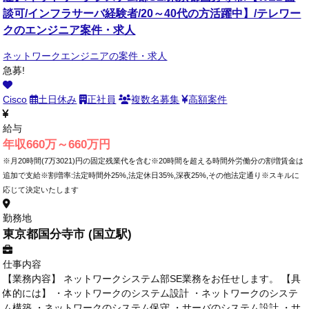
談可/インフラサーバ経験者/20～40代の方活躍中】/テレワー
クのエンジニア案件・求人
ネットワークエンジニアの案件・求人
急募!
Cisco
土日休み
正社員
複数名募集
高額案件
給与
年収660万～660万円
※月20時間(7万3021)円の固定残業代を含む※20時間を超える時間外労働分の割増賃金は
追加で支給※割増率:法定時間外25%,法定休日35%,深夜25%,その他法定通り※スキルに
応じて決定いたします
勤務地
東京都国分寺市 (国立駅)
仕事内容
【業務内容】 ネットワークシステム部SE業務をお任せします。 【具
体的には】 ・ネットワークのシステム設計 ・ネットワークのシステ
ム構築 ・ネットワークのシステム保守 ・サーバのシステム設計 ・サ