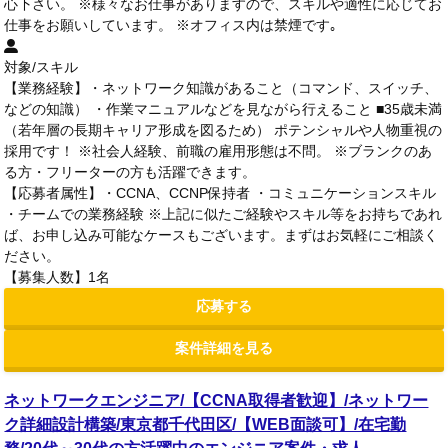
心下さい。 ※様々なお仕事がありますので、スキルや適性に応じてお
仕事をお願いしています。 ※オフィス内は禁煙です｡
対象/スキル
【業務経験】・ネットワーク知識があること（コマンド、スイッチ、
などの知識） ・作業マニュアルなどを見ながら行えること ■35歳未満
（若年層の長期キャリア形成を図るため） ポテンシャルや人物重視の
採用です！ ※社会人経験、前職の雇用形態は不問。 ※ブランクのあ
る方・フリーターの方も活躍できます。
【応募者属性】・CCNA、CCNP保持者 ・コミュニケーションスキル
・チームでの業務経験 ※上記に似たご経験やスキル等をお持ちであれ
ば、お申し込み可能なケースもございます。まずはお気軽にご相談く
ださい。
【募集人数】1名
応募する
案件詳細を見る
ネットワークエンジニア/【CCNA取得者歓迎】/ネットワー
ク詳細設計構築/東京都千代田区/【WEB面談可】/在宅勤
務/20代～30代の方活躍中のエンジニア案件・求人