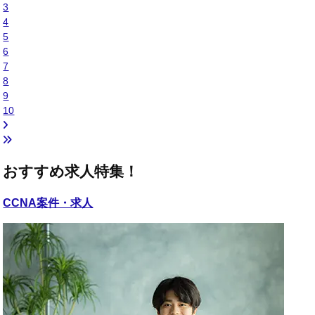
3
4
5
6
7
8
9
10
おすすめ求人特集！
CCNA
案件・求人