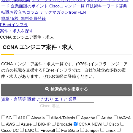
ード
企業面談のポイント
Ciscoコマンド一覧
IT技術キーワード辞典
転職お役立ちコラム
テックマガジンfromFEN
簡単45秒!
無料会員登録
FEnetインフラ
案件・求人を探す
CCNA エンジニア案件・求人
CCNA エンジニア案件・求人
CCNA エンジニア案件・求人一覧です。(976件)インフラエンジニア
の方の転職を支援するFEnet インフラでは、自社他社含め多数の案
件・求人があります。ぜひお気軽に登録ください。
検索条件を指定する
資格・言語等
職種
こだわり
エリア
業界
5G
A10
Alaxala
Allied-Telesis
Apache
Aruba
AVAYA
AWS
Azure
BIG-IP
Brocade
CCNA
NEW!
Cisco
Cisco UC
EMC
Firewall
FortiGate
Juniper
Linux