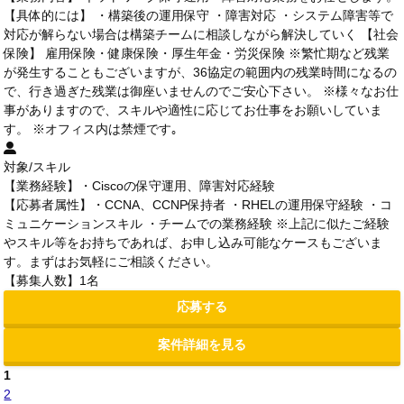
【具体的には】 ・構築後の運用保守 ・障害対応 ・システム障害等で
対応が解らない場合は構築チームに相談しながら解決していく 【社会
保険】 雇用保険・健康保険・厚生年金・労災保険 ※繁忙期など残業
が発生することもございますが、36協定の範囲内の残業時間になるの
で、行き過ぎた残業は御座いませんのでご安心下さい。 ※様々なお仕
事がありますので、スキルや適性に応じてお仕事をお願いしていま
す。 ※オフィス内は禁煙です｡
対象/スキル
【業務経験】・Ciscoの保守運用、障害対応経験
【応募者属性】・CCNA、CCNP保持者 ・RHELの運用保守経験 ・コ
ミュニケーションスキル ・チームでの業務経験 ※上記に似たご経験
やスキル等をお持ちであれば、お申し込み可能なケースもございま
す。まずはお気軽にご相談ください。
【募集人数】1名
応募する
案件詳細を見る
1
2