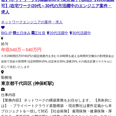
可】/在宅ワーク/20代～30代の方活躍中のエンジニア案件・
求人
ネットワークエンジニアの案件・求人
BIG-IP
土日休み
正社員
20代活躍中
30代活躍中
給与
年収540万～540万円
※月20時間(5万9745)円の固定残業代を含む※20時間を超える時間外労働分の割増賃金は
追加で支給※割増率:法定時間外25%,法定休日35%,深夜25%,その他法定通り※スキルに
応じて決定いたします
勤務地
東京都千代田区 (神保町駅)
仕事内容
【業務内容】 ネットワークの構築業務をお任せします。 【具体的に
は】 ・プライベートクラウド基盤構築 ・現在弊社は要件定義から本
プロジェクトを一括して対応 【社会保険】 雇用保険・健康保険・厚