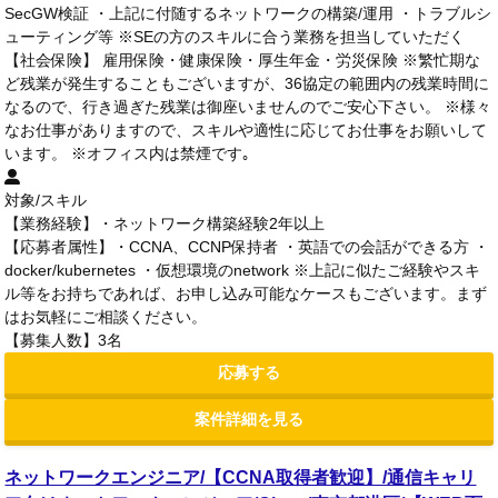
SecGW検証 ・上記に付随するネットワークの構築/運用 ・トラブルシ
ューティング等 ※SEの方のスキルに合う業務を担当していただく
【社会保険】 雇用保険・健康保険・厚生年金・労災保険 ※繁忙期な
ど残業が発生することもございますが、36協定の範囲内の残業時間に
なるので、行き過ぎた残業は御座いませんのでご安心下さい。 ※様々
なお仕事がありますので、スキルや適性に応じてお仕事をお願いして
います。 ※オフィス内は禁煙です｡
対象/スキル
【業務経験】・ネットワーク構築経験2年以上
【応募者属性】・CCNA、CCNP保持者 ・英語での会話ができる方 ・
docker/kubernetes ・仮想環境のnetwork ※上記に似たご経験やスキ
ル等をお持ちであれば、お申し込み可能なケースもございます。まず
はお気軽にご相談ください。
【募集人数】3名
応募する
案件詳細を見る
ネットワークエンジニア/【CCNA取得者歓迎】/通信キャリ