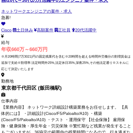
ネットワークエンジニアの案件・求人
急募!
Cisco
土日休み
高額案件
正社員
20代活躍中
給与
年収660万～660万円
※月20時間(7万3021)円の固定残業代を含む※20時間を超える時間外労働分の割増賃金は
追加で支給※割増率:法定時間外25%,法定休日35%,深夜25%,その他法定通り※スキルに
応じて決定いたします
勤務地
東京都千代田区 (飯田橋駅)
仕事内容
【業務内容】 ネットワーク詳細設計構築業務をお任せします。 【具
体的には】 ・詳細設計(Cisco/F5/Paloalto/A10) ・構築
(Cisco/F5/Paloalto/A10) ・テスト ・運用保守 【社会保険】 雇用保
険・健康保険・厚生年金・労災保険 ※繁忙期など残業が発生すること
もございますが、36協定の範囲内の残業時間になるので、行き過ぎた