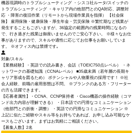
機器現調時のトラブルシューティング ・シスコ社ルータ/スイッチの
トラブルシューティング ・キャリア内の他部門とのQA対応、調整対
応 ・障害の復旧作業（リモートから現場作業員を指揮） 【社会保
険】 雇用保険・健康保険・厚生年金・労災保険 ※繁忙期など残業が
発生することもございますが、36協定の範囲内の残業時間になるの
で、行き過ぎた残業は御座いませんのでご安心下さい。 ※様々なお仕
事がありますので、スキルや適性に応じてお仕事をお願いしていま
す。 ※オフィス内は禁煙です｡
対象/スキル
【業務経験】・英語での読み書き、会話（TOEIC750点レベル） ・ネ
ットワークの基礎知識（CCNAレベル） ■35歳未満（若年層の長期キ
ャリア形成を図るため） ポテンシャルや人物重視の採用です！ ※社
会人経験、前職の雇用形態は不問。 ※ブランクのある方・フリーター
の方も活躍できます。
【応募者属性】・CCNA、CCNP保持者 ・Cisco機器の操作経験（コマ
ンド出力内容が理解できる） ・日本語での円滑なコミュニケーション
（他部門との折衝・調整） ・英語での円滑なコミュニケーション ※
上記に似たご経験やスキル等をお持ちであれば、お申し込み可能なケ
ースもございます。まずはお気軽にご相談ください。
【募集人数】2名