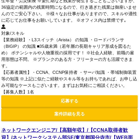
生年金・労災保険 ※繁忙期など残業が発生することもございますが、
36協定の範囲内の残業時間になるので、行き過ぎた残業は御座いませ
んのでご安心下さい。 ※様々なお仕事がありますので、スキルや適性
に応じてお仕事をお願いしています。 ※オフィス内は禁煙です｡
対象/スキル
【業務経験】・L3スイッチ（Arista） の知識 ・ロードバランサ
（BIGIP） の知識 ■35歳未満（若年層の長期キャリア形成を図るた
め） ポテンシャルや人物重視の採用です！ ※社会人経験、前職の雇
用形態は不問。 ※ブランクのある方・フリーターの方も活躍できま
す。
【応募者属性】・CCNA、CCNP保持者 ・サーバ知識 ・帯域制御装置
等の知識 ※上記に似たご経験やスキル等をお持ちであれば、お申し込
み可能なケースもございます。まずはお気軽にご相談ください。
【募集人数】1名
応募する
案件詳細を見る
ネットワークエンジニア/【高額年収】/【CCNA取得者歓
迎】/ネットワークシステム部SE/東京都国分寺市/【WEB面