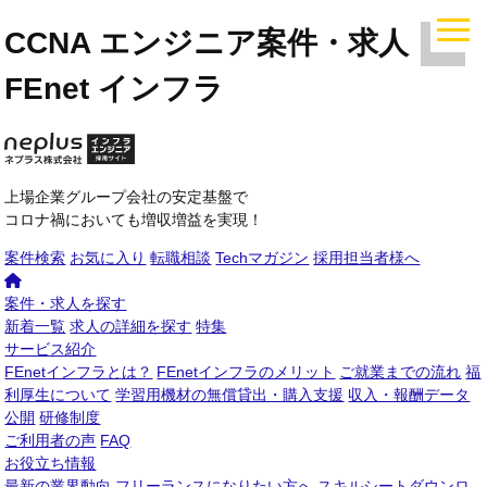
CCNA エンジニア案件・求人｜
FEnet インフラ
上場企業グループ会社の安定基盤で
コロナ禍においても増収増益を実現！
案件検索
お気に入り
転職相談
Techマガジン
採用担当者様へ
案件・求人を探す
新着一覧
求人の詳細を探す
特集
サービス紹介
FEnetインフラとは？
FEnetインフラのメリット
ご就業までの流れ
福
利厚生について
学習用機材の無償貸出・購入支援
収入・報酬データ
公開
研修制度
ご利用者の声
FAQ
お役立ち情報
最新の業界動向
フリーランスになりたい方へ
スキルシートダウンロ