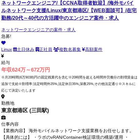
ネットワークエンジニア/【CCNA取得者歓迎】/海外モバイ
ルネットワーク支援/Linux/東京都港区/【WEB面談可】/在宅
勤務/20代～40代の方活躍中のエンジニア案件・求人
ネットワークエンジニアの案件・求人
急募!
Linux
土日休み
正社員
複数名募集
高額案件
給与
年収624万～672万円
※月20時間(6万9038)円の固定残業代を含む※20時間を超える時間外労働分の割増賃金は
追加で支給※割増率:法定時間外25%,法定休日35%,深夜25%,その他法定通り※スキルに
応じて決定いたします
勤務地
東京都港区 (三田駅)
仕事内容
【業務内容】 海外モバイルネットワーク支援業務をお任せします。
【具体的には】 ・ラボのvRAN/Container検証環境の構築/運用 ・