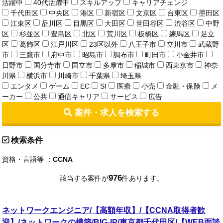
活躍中
40代活躍中
スキルアップ
キャリアチェンジ
千代田区
中央区
港区
新宿区
文京区
台東区
墨田区
江東区
品川区
目黒区
大田区
世田谷区
渋谷区
中野
区
杉並区
豊島区
北区
荒川区
板橋区
練馬区
足立
区
葛飾区
江戸川区
23区以外
八王子市
立川市
武蔵野
市
三鷹市
府中市
昭島市
調布市
町田市
小金井市
日野市
国分寺市
国立市
多摩市
稲城市
西東京市
神奈
川県
横浜市
川崎市
千葉県
埼玉県
エンタメ
ゲーム
EC
SI
医療
小売
金融・保険
メ
ーカー
公共
通信キャリア
サービス
広告
案件・求人を検索する
検索条件
資格・言語等 ：
CCNA
976
該当する案件が
件あります。
ネットワークエンジニア/【高額年収】/【CCNA取得者歓
迎】/ネットワークの構築/BIG-IP/東京都千代田区/【WEB面談