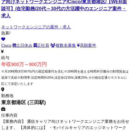
ア向けネットワークエンジニア/Cisco/東京都港区/【WEB面
談可】/在宅勤務/20代～30代の方活躍中のエンジニア案件・
求人
ネットワークエンジニアの案件・求人
急募!
Cisco
土日休み
正社員
複数名募集
高額案件
給与
年収900万～900万円
※月20時間(9万9575)円の固定残業代を含む※20時間を超える時間外労働分の割増賃金は
追加で支給※割増率:法定時間外25%,法定休日35%,深夜25%,その他法定通り※スキルに
応じて決定いたします
勤務地
東京都港区 (三田駅)
仕事内容
【業務内容】 通信キャリア向けネットワークエンジニア業務をお任せ
します。 【具体的には】 ・モバイルキャリアのエッジネットワーク