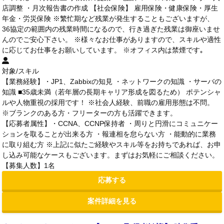
店調整 ・月次報告書の作成 【社会保険】 雇用保険・健康保険・厚生
年金・労災保険 ※繁忙期など残業が発生することもございますが、
36協定の範囲内の残業時間になるので、行き過ぎた残業は御座いませ
んのでご安心下さい。 ※様々なお仕事がありますので、スキルや適性
に応じてお仕事をお願いしています。 ※オフィス内は禁煙です｡
対象/スキル
【業務経験】・JP1、Zabbixの知見 ・ネットワークの知識 ・サーバの
知識 ■35歳未満（若年層の長期キャリア形成を図るため） ポテンシャ
ルや人物重視の採用です！ ※社会人経験、前職の雇用形態は不問。
※ブランクのある方・フリーターの方も活躍できます。
【応募者属性】・CCNA、CCNP保持者 ・周りと円滑にコミュニケー
ションを取ることが出来る方 ・報連相を怠らない方 ・能動的に業務
に取り組む方 ※上記に似たご経験やスキル等をお持ちであれば、お申
し込み可能なケースもございます。まずはお気軽にご相談ください。
【募集人数】1名
応募する
案件詳細を見る