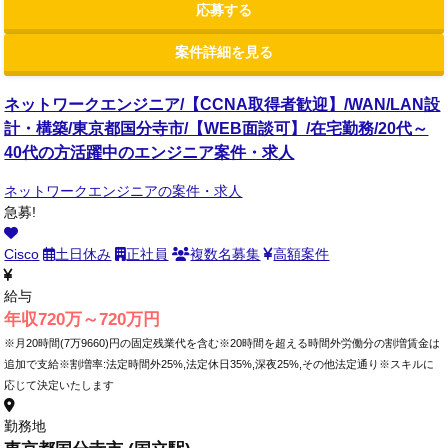
応募する
案件詳細を見る
ネットワークエンジニア/【CCNA取得者歓迎】/WAN/LAN設
計・構築/東京都国分寺市/【WEB面談可】/在宅勤務/20代～
40代の方活躍中のエンジニア案件・求人
ネットワークエンジニアの案件・求人
急募!
Cisco
土日休み
正社員
複数名募集
高額案件
給与
年収720万～720万円
※月20時間(7万9660)円の固定残業代を含む※20時間を超える時間外労働分の割増賃金は
追加で支給※割増率:法定時間外25%,法定休日35%,深夜25%,その他法定通り※スキルに
応じて決定いたします
勤務地