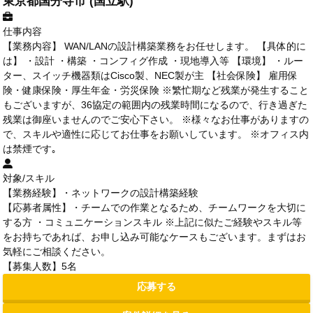
東京都国分寺市 (国立駅)
仕事内容
【業務内容】 WAN/LANの設計構築業務をお任せします。 【具体的に
は】 ・設計 ・構築 ・コンフィグ作成 ・現地導入等 【環境】 ・ルー
ター、スイッチ機器類はCisco製、NEC製が主 【社会保険】 雇用保
険・健康保険・厚生年金・労災保険 ※繁忙期など残業が発生すること
もございますが、36協定の範囲内の残業時間になるので、行き過ぎた
残業は御座いませんのでご安心下さい。 ※様々なお仕事がありますの
で、スキルや適性に応じてお仕事をお願いしています。 ※オフィス内
は禁煙です｡
対象/スキル
【業務経験】・ネットワークの設計構築経験
【応募者属性】・チームでの作業となるため、チームワークを大切に
する方 ・コミュニケーションスキル ※上記に似たご経験やスキル等
をお持ちであれば、お申し込み可能なケースもございます。まずはお
気軽にご相談ください。
【募集人数】5名
応募する