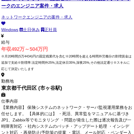
ークのエンジニア案件・求人
ネットワークエンジニアの案件・求人
Windows
土日休み
正社員
給与
年収492万～504万円
※月20時間(5万4434)円の固定残業代を含む※20時間を超える時間外労働分の割増賃金は
追加で支給※割増率:法定時間外25%,法定休日35%,深夜25%,その他法定通り※スキルに
応じて決定いたします
勤務地
東京都千代田区 (市ヶ谷駅)
仕事内容
【業務内容】 保険システムのネットワーク・サーバ監視運用業務をお
任せします。 【具体的には】 ・死活、異常監をマニュアルに基づき
JP1、Zabbix等でモニタリング ・問題が発生した際は逐次報告及び一
時障害対応 ・社内システムのバッチ・アップデート処理 ・インシデ
ント対応 ・再発防止/予防策の提案 ・電話、メール対応 ・ベンダー入