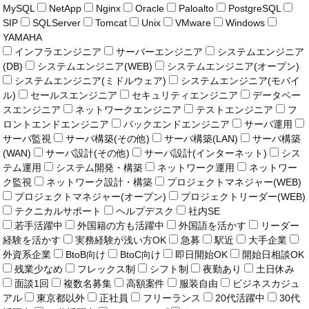
MySQL
NetApp
Nginx
Oracle
Paloalto
PostgreSQL
SIP
SQLServer
Tomcat
Unix
VMware
Windows
YAMAHA
インフラエンジニア
サーバーエンジニア
システムエンジニア
(DB)
システムエンジニア(WEB)
システムエンジニア(オープン)
システムエンジニア(ミドルウェア)
システムエンジニア(モバイ
ル)
セールスエンジニア
セキュリティエンジニア
データベー
スエンジニア
ネットワークエンジニア
テストエンジニア
フ
ロントエンドエンジニア
バックエンドエンジニア
サーバ運用
サーバ監視
サーバ構築(その他)
サーバ構築(LAN)
サーバ構築
(WAN)
サーバ設計(その他)
サーバ設計(インターネット)
シス
テム運用
システム開発・構築
ネットワーク運用
ネットワー
ク監視
ネットワーク設計・構築
プロジェクトマネジャー(WEB)
プロジェクトマネジャー(オープン)
プロジェクトリーダー(WEB)
テクニカルサポート
ヘルプデスク
社内SE
若手活躍中
外国籍の方も活躍中
外国語を活かす
リーダー
経験を活かす
実務経験が浅い方OK
急募
駅近
大手企業
外資系企業
BtoB向け
BtoC向け
即日開始OK
開始日相談OK
残業少なめ
フレックス制
シフト制
夜勤あり
土日休み
面談1回
複数名募集
高額案件
服装自由
ビジネスカジュ
アル
東京都以外
正社員
フリーランス
20代活躍中
30代