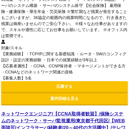
ーバのシステム構築 ・サーバのシステム保守 【社会保険】 雇用保
険・健康保険・厚生年金・労災保険 ※繁忙期など残業が発生すること
もございますが、36協定の範囲内の残業時間になるので、行き過ぎた
残業は御座いませんのでご安心下さい。 ※様々なお仕事がありますの
で、スキルや適性に応じてお仕事をお願いしています。 ※オフィス内
は禁煙です｡
対象/スキル
【業務経験】・TCP/IPに関する基礎知識 ・ルータ・SWのコンフィグ
設計・設定の実務経験 ・日本での就業経験が3年以上
【応募者属性】・CCNA、CCNP保持者 ・マネージメントができる方
・CCNAなどのネットワーク関連の資格
【募集人数】5名
応募する
案件詳細を見る
ネットワークエンジニア/【CCNA取得者歓迎】/保険システ
ムのネットワーク・サーバ監視運用/東京都千代田区/【WEB
面談可/インフラサーバ経験者/20～40代の方活躍中】/テレワ