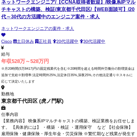
ネットワークエンジニア/【CCNA取得者歓迎】/映像系IPマル
チキャストの構築、検証/東京都千代田区/【WEB面談可】/20
代～30代の方活躍中のエンジニア案件・求人
ネットワークエンジニアの案件・求人
Cisco
土日休み
正社員
20代活躍中
30代活躍中
給与
年収528万～528万円
※月20時間(5万8417)円の固定残業代を含む※20時間を超える時間外労働分の割増賃金は
追加で支給※割増率:法定時間外25%,法定休日35%,深夜25%,その他法定通り※スキルに
応じて決定いたします
勤務地
東京都千代田区 (虎ノ門駅)
仕事内容
【業務内容】 映像系IPマルチキャストの構築、検証業務をお任せしま
す。 【具体的には】 ・構築 ・検証 ・運用保守 など 【社会保険】
雇用保険・健康保険・厚生年金・労災保険 ※繁忙期など残業が発生す