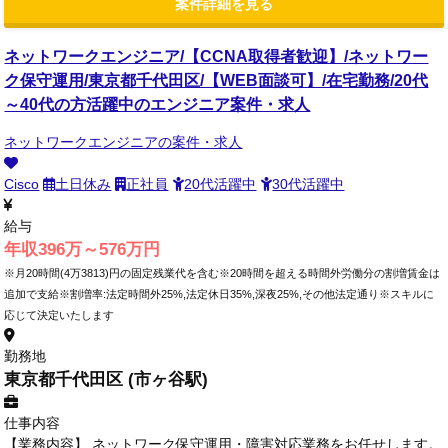
案件詳細を見る
ネットワークエンジニア/【CCNA取得者歓迎】/ネットワー
ク保守運用/東京都千代田区/【WEB面談可】/在宅勤務/20代
～40代の方活躍中のエンジニア案件・求人
ネットワークエンジニアの案件・求人
Cisco
土日休み
正社員
20代活躍中
30代活躍中
給与
年収396万～576万円
※月20時間(4万3813)円の固定残業代を含む※20時間を超える時間外労働分の割増賃金は
追加で支給※割増率:法定時間外25%,法定休日35%,深夜25%,その他法定通り※スキルに
応じて決定いたします
勤務地
東京都千代田区 (市ヶ谷駅)
仕事内容
【業務内容】 ネットワーク保守運用・障害対応業務をお任せします。