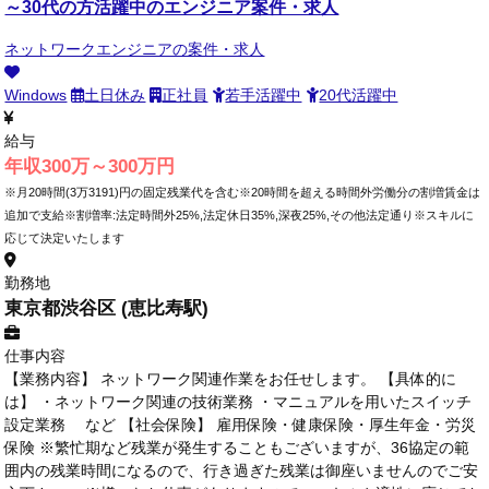
～30代の方活躍中のエンジニア案件・求人
ネットワークエンジニアの案件・求人
Windows
土日休み
正社員
若手活躍中
20代活躍中
給与
年収300万～300万円
※月20時間(3万3191)円の固定残業代を含む※20時間を超える時間外労働分の割増賃金は
追加で支給※割増率:法定時間外25%,法定休日35%,深夜25%,その他法定通り※スキルに
応じて決定いたします
勤務地
東京都渋谷区 (恵比寿駅)
仕事内容
【業務内容】 ネットワーク関連作業をお任せします。 【具体的に
は】 ・ネットワーク関連の技術業務 ・マニュアルを用いたスイッチ
設定業務 など 【社会保険】 雇用保険・健康保険・厚生年金・労災
保険 ※繁忙期など残業が発生することもございますが、36協定の範
囲内の残業時間になるので、行き過ぎた残業は御座いませんのでご安