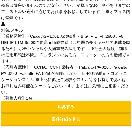
残業は御座いませんのでご安心下さい。 ※様々なお仕事がありますの
で、スキルや適性に応じてお仕事をお願いしています。 ※オフィス内
は禁煙です｡
対象/スキル
【業務経験】・Cisco ASR1001-Xの知識 ・BIG-IP-LTM-I2600 , F5
BIG-IP-LTM-I5800の知識 ■35歳未満（若年層の長期キャリア形成を図
るため） ポテンシャルや人物重視の採用です！ ※社会人経験、前職
の雇用形態は不問。 ※ブランクのある方・フリーターの方も活躍でき
ます。
【応募者属性】・CCNA、CCNP保持者 ・Paloalto PA-820 , Paloalto
PA-3220 ,Paloalto PA-5250の知識 ・A10 TH5440の知識 ・コミュニ
ケーションスキル ※上記に似たご経験やスキル等をお持ちであれば、
お申し込み可能なケースもございます。まずはお気軽にご相談くださ
い。
【募集人数】1名
応募する
案件詳細を見る