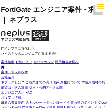
FortiGate エンジニア案件・求人
｜ ネプラス
ITインフラに特化した
ハイスキルのエンジニアが集まる会社
案件検索
お気に入り
Techマガジン
採用担当者様へ
案件・求人を探す
会社紹介
ネプラスとは？
ご就業までの流れ
福利厚生について
学習用機材の無
償貸出・購入支援
収入・報酬データ公開
エンジニアの声
FAQ
お役立ち情報
最新の業界動向
スキルシートダウンロード
企業面談のポイント
Cisco
コマンド一覧
IT技術キーワード辞典
転職お役立ちコラム
テックマガ