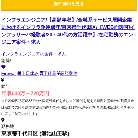
案件詳細を見る
インフラエンジニア/【高額年収】/金融系サービス展開企業
におけるインフラ運用保守/東京都千代田区/【WEB面談可/イ
ンフラサーバ経験者/20～40代の方活躍中】/在宅勤務のエン
ジニア案件・求人
インフラエンジニアの案件・求人
急募!
Firewall
土日休み
正社員
高額案件
給与
年収600万～720万円
※月20時間(6万6383円~)の固定残業代を含む※20時間を超える時間外労働分の割増賃金
は追加で支給※割増率:法定時間外25%,法定休日35%,深夜25%,その他法定通り※スキル
に応じて決定いたします
勤務地
東京都千代田区 (溜池山王駅)