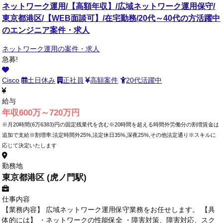
ネットワーク運用/【高額年収】/広域ネットワーク運用保守/
東京都港区/【WEB面談可】/在宅勤務/20代～40代の方活躍中
のエンジニア案件・求人
ネットワーク運用の案件・求人
急募!
Cisco
土日休み
正社員
高額案件
20代活躍中
給与
年収600万～720万円
※月20時間(6万6383)円の固定残業代を含む※20時間を超える時間外労働分の割増賃金は
追加で支給※割増率:法定時間外25%,法定休日35%,深夜25%,その他法定通り※スキルに
応じて決定いたします
勤務地
東京都港区 (虎ノ門駅)
仕事内容
【業務内容】 広域ネットワーク運用保守業務をお任せします。 【具
体的には】 ・ネットワークの性能保全 ・障害対策、障害対応、スク