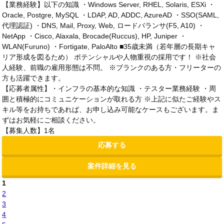
【業務経験】以下の知識 ・Windows Server, RHEL, Solaris, ESXi ・
Oracle, Postgre, MySQL ・LDAP, AD, ADDC, AzureAD ・SSO(SAML,
代理認証) ・DNS, Mail, Proxy, Web, ロードバランサ(F5, A10) ・
NetApp ・Cisco, Alaxala, Brocade(Ruccus), HP, Juniper ・
WLAN(Furuno) ・Fortigate, PaloAlto ■35歳未満（若年層の長期キャ
リア形成を図るため） ポテンシャルや人物重視の採用です！ ※社会
人経験、前職の雇用形態は不問。 ※ブランクのある方・フリーターの
方も活躍できます。
【応募者属性】・インフラの基本的な知識 ・テスター業務経験 ・周
囲と積極的にコミュニケーションが取れる方 ※上記に似たご経験やス
キル等をお持ちであれば、お申し込み可能なケースもございます。ま
ずはお気軽にご相談ください。
【募集人数】1名
応募する
案件詳細を見る
1
2
3
4