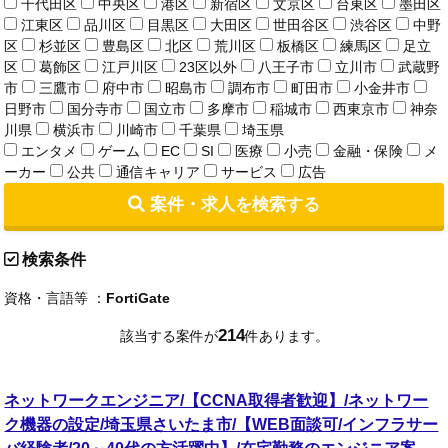
千代田区
中央区
港区
新宿区
文京区
台東区
墨田区
江東区
品川区
目黒区
大田区
世田谷区
渋谷区
中野
区
杉並区
豊島区
北区
荒川区
板橋区
練馬区
足立
区
葛飾区
江戸川区
23区以外
八王子市
立川市
武蔵野
市
三鷹市
府中市
昭島市
調布市
町田市
小金井市
日野市
国分寺市
国立市
多摩市
稲城市
西東京市
神奈
川県
横浜市
川崎市
千葉県
埼玉県
エンタメ
ゲーム
EC
SI
医療
小売
金融・保険
メ
ーカー
公共
通信キャリア
サービス
広告
案件・求人を検索する
検索条件
資格・言語等 ：
FortiGate
214
該当する案件が
件あります。
ネットワークエンジニア/【CCNA取得者歓迎】/ネットワー
ク機器の設定/埼玉県さいたま市/【WEB面談可/インフラサー
バ経験者/20～40代の方活躍中】/在宅勤務のエンジニア案