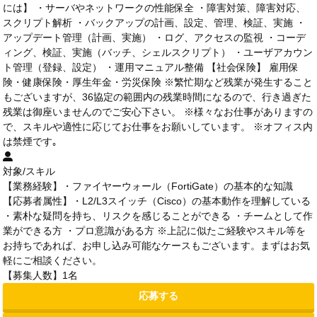
には】 ・サーバやネットワークの性能保全 ・障害対策、障害対応、
スクリプト解析 ・バックアップの計画、設定、管理、検証、実施 ・
アップデート管理（計画、実施） ・ログ、アクセスの監視 ・コーデ
ィング、検証、実施（バッチ、シェルスクリプト） ・ユーザアカウン
ト管理（登録、設定） ・運用マニュアル整備 【社会保険】 雇用保
険・健康保険・厚生年金・労災保険 ※繁忙期など残業が発生すること
もございますが、36協定の範囲内の残業時間になるので、行き過ぎた
残業は御座いませんのでご安心下さい。 ※様々なお仕事がありますの
で、スキルや適性に応じてお仕事をお願いしています。 ※オフィス内
は禁煙です｡
対象/スキル
【業務経験】・ファイヤーウォール（FortiGate）の基本的な知識
【応募者属性】・L2/L3スイッチ（Cisco）の基本動作を理解している
・素朴な疑問を持ち、リスクを感じることができる ・チームとして作
業ができる方 ・プロ意識がある方 ※上記に似たご経験やスキル等を
お持ちであれば、お申し込み可能なケースもございます。まずはお気
軽にご相談ください。
【募集人数】1名
応募する