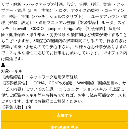
リプト解析 ・バックアップの計画、設定、管理、検証、実施 ・アッ
プデート管理（計画、実施） ・ログ、アクセスの監視 ・コーディン
グ、検証、実施（バッチ、シェルスクリプト） ・ユーザアカウント管
理（登録、設定） ・運用マニュアル整備 【対象製品】 ルータ、スイ
ッチ、firewall 、CISCO、juniper、forigate等 【社会保険】 雇用保
険・健康保険・厚生年金・労災保険 ※繁忙期など残業が発生すること
もございますが、36協定の範囲内の残業時間になるので、行き過ぎた
残業は御座いませんのでご安心下さい。 ※様々なお仕事がありますの
で、スキルや適性に応じてお仕事をお願いしています。 ※オフィス内
は禁煙です｡
対象/スキル
【業務経験】・ネットワーク運用保守経験
【応募者属性】・CCNA、CCNPの知識 ・WAN回線（回線品目や、サ
ービス内容）についての知識 ・コミュニケーションスキル ※上記に
似たご経験やスキル等をお持ちであれば、お申し込み可能なケースも
ございます。まずはお気軽にご相談ください。
【募集人数】1名
応募する
案件詳細を見る