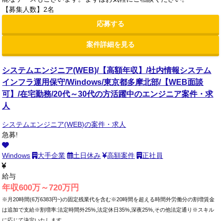
【募集人数】2名
応募する
案件詳細を見る
システムエンジニア(WEB)/【高額年収】/社内情報システム
インフラ運用保守/Windows/東京都多摩北部/【WEB面談
可】/在宅勤務/20代～30代の方活躍中のエンジニア案件・求
人
システムエンジニア(WEB)の案件・求人
急募!
Windows
大手企業
土日休み
高額案件
正社員
給与
年収600万～720万円
※月20時間(6万6383円~)の固定残業代を含む※20時間を超える時間外労働分の割増賃金
は追加で支給※割増率:法定時間外25%,法定休日35%,深夜25%,その他法定通り※スキル
に応じて決定いたします