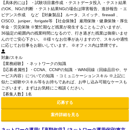
【具体的には】 ・試験項目書作成 ・テストデータ投入 ・テスト結果
のOK、NGの判断 ・テスト結果NGの場合は障害報告、進捗報告 ・エ
ビデンス作成 など 【対象製品】 ルータ、スイッチ、firewall 、
CISCO、juniper、forigate等 【社会保険】 雇用保険・健康保険・厚生
年金・労災保険 ※繁忙期など残業が発生することもございますが、
36協定の範囲内の残業時間になるので、行き過ぎた残業は御座いませ
んのでご安心下さい。 ※様々なお仕事がありますので、スキルや適性
に応じてお仕事をお願いしています。 ※オフィス内は禁煙です｡
対象/スキル
【業務経験】・ネットワークの知識
【応募者属性】・CCNA、CCNPの知識 ・WAN回線（回線品目や、サ
ービス内容）についての知識 ・コミュニケーションスキル ※上記に
似たご経験やスキル等をお持ちであれば、お申し込み可能なケースも
ございます。まずはお気軽にご相談ください。
【募集人数】1名
応募する
案件詳細を見る
ネットワーク運用/【高額年収】/ネットワーク運用保守/東京