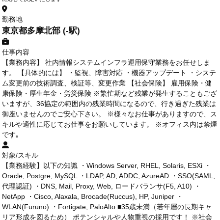
勤務地
東京都多摩北部 (-駅)
仕事内容
【業務内容】 社内情報システムインフラ運用保守業務をお任せしま
す。 【具体的には】 ・監視、障害対応 ・機器アップデート ・システ
ム変更前の技術調査、検証等、変更作業 【社会保険】 雇用保険・健
康保険・厚生年金・労災保険 ※繁忙期など残業が発生することもござ
いますが、36協定の範囲内の残業時間になるので、行き過ぎた残業は
御座いませんのでご安心下さい。 ※様々なお仕事がありますので、ス
キルや適性に応じてお仕事をお願いしています。 ※オフィス内は禁煙
です｡
対象/スキル
【業務経験】以下の知識 ・Windows Server, RHEL, Solaris, ESXi ・
Oracle, Postgre, MySQL ・LDAP, AD, ADDC, AzureAD ・SSO(SAML,
代理認証) ・DNS, Mail, Proxy, Web, ロードバランサ(F5, A10) ・
NetApp ・Cisco, Alaxala, Brocade(Ruccus), HP, Juniper ・
WLAN(Furuno) ・Fortigate, PaloAlto ■35歳未満（若年層の長期キャ
リア形成を図るため） ポテンシャルや人物重視の採用です！ ※社会