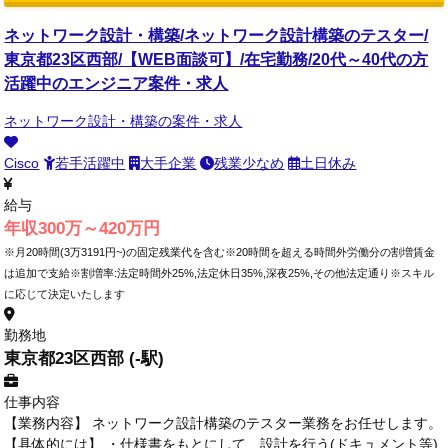
ネットワーク設計・構築/ネットワーク設計構築のテスター/
東京都23区西部/【WEB面談可】/在宅勤務/20代～40代の方
活躍中のエンジニア案件・求人
ネットワーク設計・構築の案件・求人
Cisco
若手活躍中
大手企業
残業少なめ
土日休み
給与
年収300万～420万円
※月20時間(3万3191円~)の固定残業代を含む※20時間を超える時間外労働分の割増賃金
は追加で支給※割増率:法定時間外25%,法定休日35%,深夜25%,その他法定通り※スキル
に応じて決定いたします
勤務地
東京都23区西部 (-駅)
仕事内容
【業務内容】 ネットワーク設計構築のテスター業務をお任せします。
【具体的には】 ・仕様書をもとにして、設計を行う(ドキュメント等)