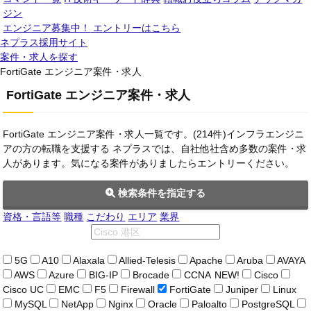
ジン
エンジニア募集中！
エントリーはこちら
ネプラス採用サイト
案件・求人を探す
FortiGate エンジニア案件・求人
FortiGate エンジニア案件・求人
FortiGate エンジニア案件・求人一覧です。(214件)インフラエンジニ
アの方の転職を支援する ネプラスでは、自社他社含め多数の案件・求
人があります。気になる案件がありましたらエントリーください。
検索条件を指定する
資格・言語等
職種
こだわり
エリア
業界
5G
A10
Alaxala
Allied-Telesis
Apache
Aruba
AVAYA
AWS
Azure
BIG-IP
Brocade
CCNA
NEW!
Cisco
Cisco UC
EMC
F5
Firewall
FortiGate
Juniper
Linux
MySQL
NetApp
Nginx
Oracle
Paloalto
PostgreSQL