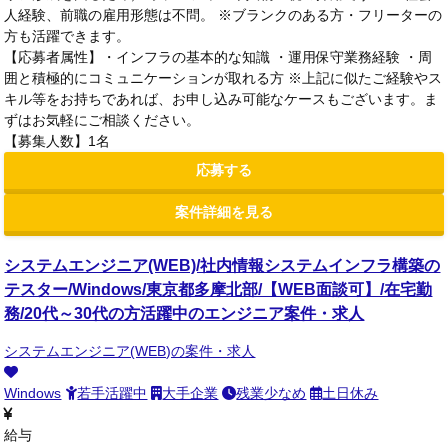
人経験、前職の雇用形態は不問。 ※ブランクのある方・フリーターの
方も活躍できます。
【応募者属性】・インフラの基本的な知識 ・運用保守業務経験 ・周
囲と積極的にコミュニケーションが取れる方 ※上記に似たご経験やス
キル等をお持ちであれば、お申し込み可能なケースもございます。ま
ずはお気軽にご相談ください。
【募集人数】1名
応募する
案件詳細を見る
システムエンジニア(WEB)/社内情報システムインフラ構築の
テスター/Windows/東京都多摩北部/【WEB面談可】/在宅勤
務/20代～30代の方活躍中のエンジニア案件・求人
システムエンジニア(WEB)の案件・求人
Windows
若手活躍中
大手企業
残業少なめ
土日休み
給与