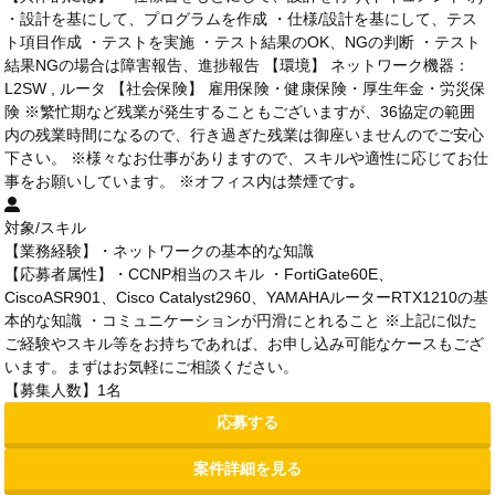
・設計を基にして、プログラムを作成 ・仕様/設計を基にして、テス
ト項目作成 ・テストを実施 ・テスト結果のOK、NGの判断 ・テスト
結果NGの場合は障害報告、進捗報告 【環境】 ネットワーク機器：
L2SW , ルータ 【社会保険】 雇用保険・健康保険・厚生年金・労災保
険 ※繁忙期など残業が発生することもございますが、36協定の範囲
内の残業時間になるので、行き過ぎた残業は御座いませんのでご安心
下さい。 ※様々なお仕事がありますので、スキルや適性に応じてお仕
事をお願いしています。 ※オフィス内は禁煙です｡
対象/スキル
【業務経験】・ネットワークの基本的な知識
【応募者属性】・CCNP相当のスキル ・FortiGate60E、
CiscoASR901、Cisco Catalyst2960、YAMAHAルーターRTX1210の基
本的な知識 ・コミュニケーションが円滑にとれること ※上記に似た
ご経験やスキル等をお持ちであれば、お申し込み可能なケースもござ
います。まずはお気軽にご相談ください。
【募集人数】1名
応募する
案件詳細を見る