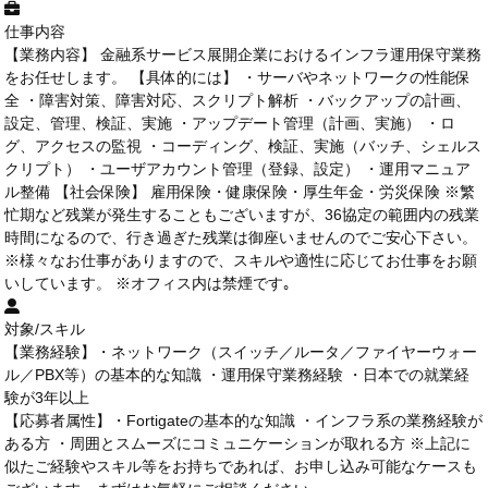
仕事内容
【業務内容】 金融系サービス展開企業におけるインフラ運用保守業務
をお任せします。 【具体的には】 ・サーバやネットワークの性能保
全 ・障害対策、障害対応、スクリプト解析 ・バックアップの計画、
設定、管理、検証、実施 ・アップデート管理（計画、実施） ・ロ
グ、アクセスの監視 ・コーディング、検証、実施（バッチ、シェルス
クリプト） ・ユーザアカウント管理（登録、設定） ・運用マニュア
ル整備 【社会保険】 雇用保険・健康保険・厚生年金・労災保険 ※繁
忙期など残業が発生することもございますが、36協定の範囲内の残業
時間になるので、行き過ぎた残業は御座いませんのでご安心下さい。
※様々なお仕事がありますので、スキルや適性に応じてお仕事をお願
いしています。 ※オフィス内は禁煙です｡
対象/スキル
【業務経験】・ネットワーク（スイッチ／ルータ／ファイヤーウォー
ル／PBX等）の基本的な知識 ・運用保守業務経験 ・日本での就業経
験が3年以上
【応募者属性】・Fortigateの基本的な知識 ・インフラ系の業務経験が
ある方 ・周囲とスムーズにコミュニケーションが取れる方 ※上記に
似たご経験やスキル等をお持ちであれば、お申し込み可能なケースも