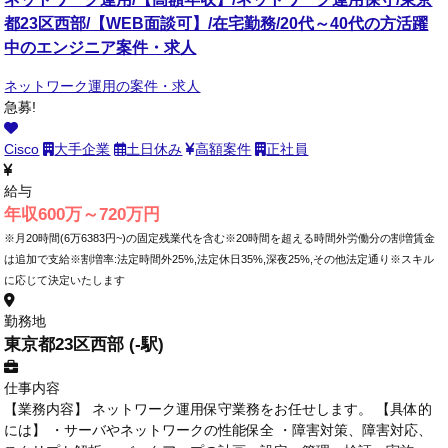
都23区西部/【WEB面談可】/在宅勤務/20代～40代の方活躍
中のエンジニア案件・求人
ネットワーク運用の案件・求人
急募!
Cisco
大手企業
土日休み
高額案件
正社員
給与
年収600万～720万円
※月20時間(6万6383円~)の固定残業代を含む※20時間を超える時間外労働分の割増賃金
は追加で支給※割増率:法定時間外25%,法定休日35%,深夜25%,その他法定通り※スキル
に応じて決定いたします
勤務地
東京都23区西部 (-駅)
仕事内容
【業務内容】 ネットワーク運用保守業務をお任せします。 【具体的
には】 ・サーバやネットワークの性能保全 ・障害対策、障害対応、