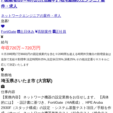
件・求人
ネットワークエンジニアの案件・求人
急募!
FortiGate
土日休み
高額案件
正社員
給与
年収720万～720万円
※月20時間(7万9660)円の固定残業代を含む※20時間を超える時間外労働分の割増賃金は
追加で支給※割増率:法定時間外25%,法定休日35%,深夜25%,その他法定通り※スキルに
応じて決定いたします
勤務地
埼玉県さいたま市 (大宮駅)
仕事内容
【業務内容】 ネットワーク機器の設定業務をお任せします。 【具体
的には】 ・設計書に基づき、FortiGate（HA構成）、HPE Aruba
2930F（スタック構成）の設定 ・システム基盤テスト項目／手順を作