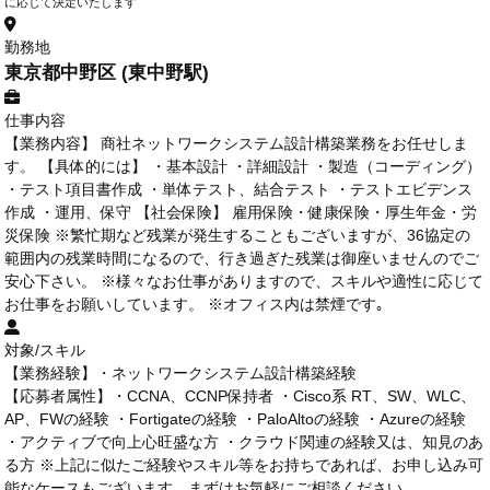
に応じて決定いたします
勤務地
東京都中野区 (東中野駅)
仕事内容
【業務内容】 商社ネットワークシステム設計構築業務をお任せしま
す。 【具体的には】 ・基本設計 ・詳細設計 ・製造（コーディング）
・テスト項目書作成 ・単体テスト、結合テスト ・テストエビデンス
作成 ・運用、保守 【社会保険】 雇用保険・健康保険・厚生年金・労
災保険 ※繁忙期など残業が発生することもございますが、36協定の
範囲内の残業時間になるので、行き過ぎた残業は御座いませんのでご
安心下さい。 ※様々なお仕事がありますので、スキルや適性に応じて
お仕事をお願いしています。 ※オフィス内は禁煙です｡
対象/スキル
【業務経験】・ネットワークシステム設計構築経験
【応募者属性】・CCNA、CCNP保持者 ・Cisco系 RT、SW、WLC、
AP、FWの経験 ・Fortigateの経験 ・PaloAltoの経験 ・Azureの経験
・アクティブで向上心旺盛な方 ・クラウド関連の経験又は、知見のあ
る方 ※上記に似たご経験やスキル等をお持ちであれば、お申し込み可
能なケースもございます。まずはお気軽にご相談ください。