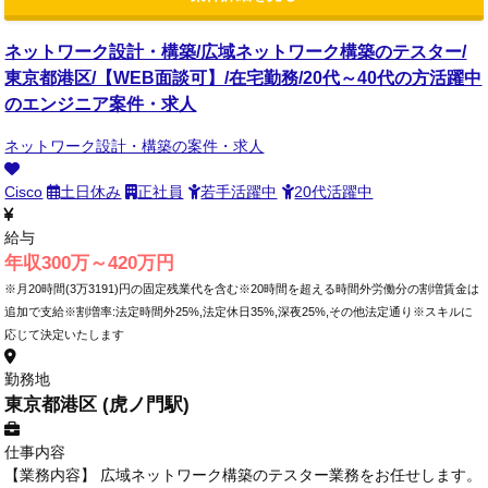
ネットワーク設計・構築/広域ネットワーク構築のテスター/
東京都港区/【WEB面談可】/在宅勤務/20代～40代の方活躍中
のエンジニア案件・求人
ネットワーク設計・構築の案件・求人
Cisco
土日休み
正社員
若手活躍中
20代活躍中
給与
年収300万～420万円
※月20時間(3万3191)円の固定残業代を含む※20時間を超える時間外労働分の割増賃金は
追加で支給※割増率:法定時間外25%,法定休日35%,深夜25%,その他法定通り※スキルに
応じて決定いたします
勤務地
東京都港区 (虎ノ門駅)
仕事内容
【業務内容】 広域ネットワーク構築のテスター業務をお任せします。