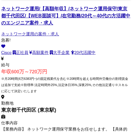
ネットワーク運用/【高額年収】/ネットワーク運用保守/東京
都千代田区/【WEB面談可】/在宅勤務/20代～40代の方活躍中
のエンジニア案件・求人
ネットワーク運用の案件・求人
急募!
Cisco
正社員
高額案件
大手企業
20代活躍中
給与
年収600万～720万円
※月20時間(6万6383円~)の固定残業代を含む※20時間を超える時間外労働分の割増賃金
は追加で支給※割増率:法定時間外25%,法定休日35%,深夜25%,その他法定通り※スキル
に応じて決定いたします
勤務地
東京都千代田区 (東京駅)
仕事内容
【業務内容】 ネットワーク運用保守業務をお任せします。 【具体的