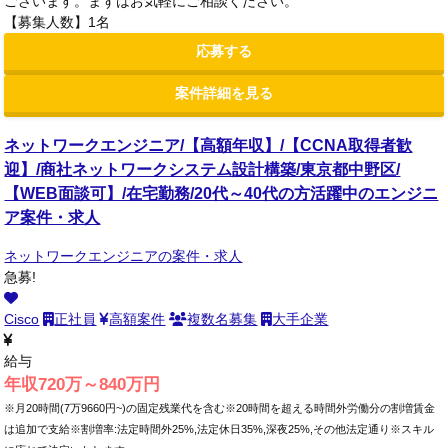
ございます。まずはお気軽にご相談ください。
【募集人数】1名
応募する
案件詳細を見る
ネットワークエンジニア/【高額年収】/【CCNA取得者歓
迎】/商社ネットワークシステム設計構築/東京都中野区/
【WEB面談可】/在宅勤務/20代～40代の方活躍中のエンジニ
ア案件・求人
ネットワークエンジニアの案件・求人
急募!
Cisco
正社員
高額案件
複数名募集
大手企業
給与
年収720万～840万円
※月20時間(7万9660円~)の固定残業代を含む※20時間を超える時間外労働分の割増賃金
は追加で支給※割増率:法定時間外25%,法定休日35%,深夜25%,その他法定通り※スキル