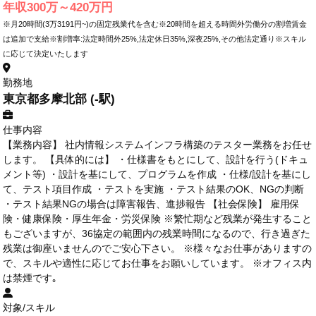
年収300万～420万円
※月20時間(3万3191円~)の固定残業代を含む※20時間を超える時間外労働分の割増賃金
は追加で支給※割増率:法定時間外25%,法定休日35%,深夜25%,その他法定通り※スキル
に応じて決定いたします
勤務地
東京都多摩北部 (-駅)
仕事内容
【業務内容】 社内情報システムインフラ構築のテスター業務をお任せ
します。 【具体的には】 ・仕様書をもとにして、設計を行う(ドキュ
メント等) ・設計を基にして、プログラムを作成 ・仕様/設計を基にし
て、テスト項目作成 ・テストを実施 ・テスト結果のOK、NGの判断
・テスト結果NGの場合は障害報告、進捗報告 【社会保険】 雇用保
険・健康保険・厚生年金・労災保険 ※繁忙期など残業が発生すること
もございますが、36協定の範囲内の残業時間になるので、行き過ぎた
残業は御座いませんのでご安心下さい。 ※様々なお仕事がありますの
で、スキルや適性に応じてお仕事をお願いしています。 ※オフィス内
は禁煙です｡
対象/スキル