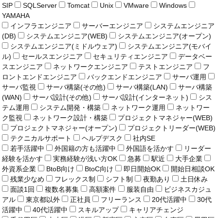
SIP
SQLServer
Tomcat
Unix
VMware
Windows
YAMAHA
インフラエンジニア
サーバーエンジニア
システムエンジニア
(DB)
システムエンジニア(WEB)
システムエンジニア(オープン)
システムエンジニア(ミドルウェア)
システムエンジニア(モバイ
ル)
セールスエンジニア
セキュリティエンジニア
データベー
スエンジニア
ネットワークエンジニア
テストエンジニア
フ
ロントエンドエンジニア
バックエンドエンジニア
サーバ運用
サーバ監視
サーバ構築(その他)
サーバ構築(LAN)
サーバ構築
(WAN)
サーバ設計(その他)
サーバ設計(インターネット)
シス
テム運用
システム開発・構築
ネットワーク運用
ネットワー
ク監視
ネットワーク設計・構築
プロジェクトマネジャー(WEB)
プロジェクトマネジャー(オープン)
プロジェクトリーダー(WEB)
テクニカルサポート
ヘルプデスク
社内SE
若手活躍中
外国籍の方も活躍中
外国語を活かす
リーダー
経験を活かす
実務経験が浅い方OK
急募
駅近
大手企業
外資系企業
BtoB向け
BtoC向け
即日開始OK
開始日相談OK
残業少なめ
フレックス制
シフト制
夜勤あり
土日休み
面談1回
複数名募集
高額案件
服装自由
ビジネスカジュ
アル
東京都以外
正社員
フリーランス
20代活躍中
30代
活躍中
40代活躍中
スキルアップ
キャリアチェンジ