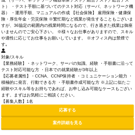
成 （サーバ、ネットワーク機器単体テスト／結合テスト／総合テス
ト） ・テスト手順に基づいてのテスト対応（サーバ、ネットワーク機
器） ・運用手順、マニュアルの作成 【社会保険】 雇用保険・健康保
険・厚生年金・労災保険 ※繁忙期など残業が発生することもございま
すが、36協定の範囲内の残業時間になるので、行き過ぎた残業は御座
いませんのでご安心下さい。 ※様々なお仕事がありますので、スキル
や適性に応じてお仕事をお願いしています。 ※オフィス内は禁煙で
す｡
対象/スキル
【業務経験】・ネットワーク、サーバの知識、経験 ・手順書に沿って
テスト対応可能な方 ・日本での就業経験が3年以上
【応募者属性】・CCNA、CCNP保持者 ・コミュニケーション能力 ・
積極的に発言、行動できる方 ・手順書作成可能な方 ※上記に似たご
経験やスキル等をお持ちであれば、お申し込み可能なケースもござい
ます。まずはお気軽にご相談ください。
【募集人数】1名
応募する
案件詳細を見る