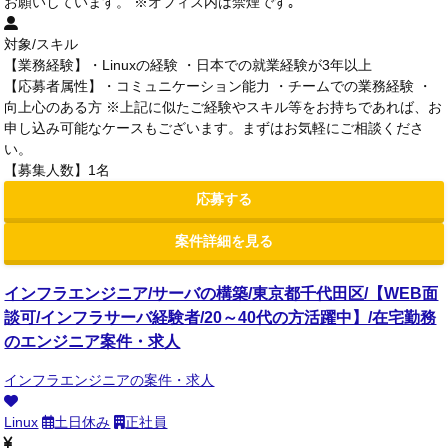
お願いしています。 ※オフィス内は禁煙です｡
対象/スキル
【業務経験】・Linuxの経験 ・日本での就業経験が3年以上
【応募者属性】・コミュニケーション能力 ・チームでの業務経験 ・
向上心のある方 ※上記に似たご経験やスキル等をお持ちであれば、お
申し込み可能なケースもございます。まずはお気軽にご相談くださ
い。
【募集人数】1名
応募する
案件詳細を見る
インフラエンジニア/サーバの構築/東京都千代田区/【WEB面
談可/インフラサーバ経験者/20～40代の方活躍中】/在宅勤務
のエンジニア案件・求人
インフラエンジニアの案件・求人
Linux
土日休み
正社員