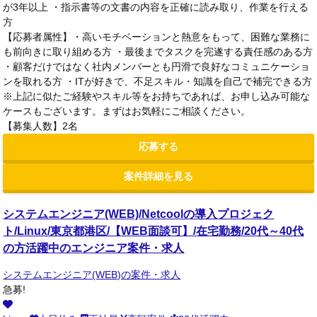
が3年以上 ・指示書等の文書の内容を正確に読み取り、作業を行える
方
【応募者属性】・高いモチベーションと熱意をもって、困難な業務に
も前向きに取り組める方 ・最後までタスクを完遂する責任感のある方
・顧客だけではなく社内メンバーとも円滑で良好なコミュニケーショ
ンを取れる方 ・ITが好きで、不足スキル・知識を自己で補完できる方
※上記に似たご経験やスキル等をお持ちであれば、お申し込み可能な
ケースもございます。まずはお気軽にご相談ください。
【募集人数】2名
応募する
案件詳細を見る
システムエンジニア(WEB)/Netcoolの導入プロジェク
ト/Linux/東京都港区/【WEB面談可】/在宅勤務/20代～40代
の方活躍中のエンジニア案件・求人
システムエンジニア(WEB)の案件・求人
急募!