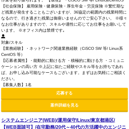
【社会保険】 雇用保険・健康保険・厚生年金・労災保険 ※繁忙期な
ど残業が発生することもございますが、36協定の範囲内の残業時間に
なるので、行き過ぎた残業は御座いませんのでご安心下さい。 ※様々
なお仕事がありますので、スキルや適性に応じてお仕事をお願いして
います。 ※オフィス内は禁煙です｡
対象/スキル
【業務経験】・ネットワーク関連業務経験（CiSCO SW 等/ Linux系
CentOS 等）
【応募者属性】・能動的に動ける方 ・積極的に動ける方 ・コミュニ
ケーションの高い方 ※上記に似たご経験やスキル等をお持ちであれ
ば、お申し込み可能なケースもございます。まずはお気軽にご相談く
ださい。
【募集人数】1名
応募する
案件詳細を見る
システムエンジニア(WEB)/運用保守/Linux/東京都港区/
【WEB面談可】/在宅勤務/20代～40代の方活躍中のエンジニ