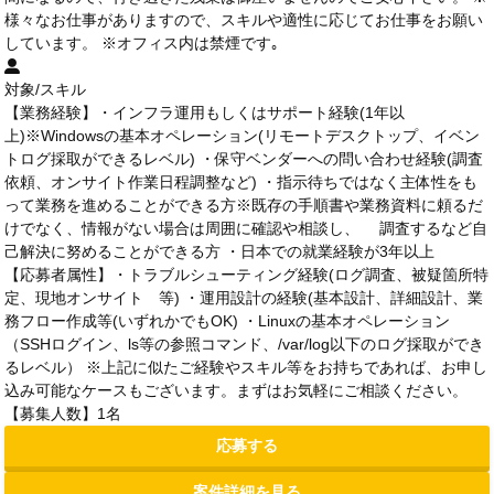
様々なお仕事がありますので、スキルや適性に応じてお仕事をお願い
しています。 ※オフィス内は禁煙です｡
対象/スキル
【業務経験】・インフラ運用もしくはサポート経験(1年以
上)※Windowsの基本オペレーション(リモートデスクトップ、イベン
トログ採取ができるレベル) ・保守ベンダーへの問い合わせ経験(調査
依頼、オンサイト作業日程調整など) ・指示待ちではなく主体性をも
って業務を進めることができる方※既存の手順書や業務資料に頼るだ
けでなく、情報がない場合は周囲に確認や相談し、 調査するなど自
己解決に努めることができる方 ・日本での就業経験が3年以上
【応募者属性】・トラブルシューティング経験(ログ調査、被疑箇所特
定、現地オンサイト 等) ・運用設計の経験(基本設計、詳細設計、業
務フロー作成等(いずれかでもOK) ・Linuxの基本オペレーション
（SSHログイン、ls等の参照コマンド、/var/log以下のログ採取ができ
るレベル） ※上記に似たご経験やスキル等をお持ちであれば、お申し
込み可能なケースもございます。まずはお気軽にご相談ください。
【募集人数】1名
応募する
案件詳細を見る