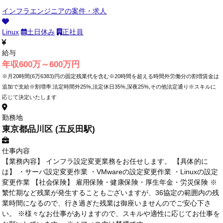
インフラエンジニアの案件・求人
Linux
土日休み
正社員
給与
年収600万～600万円
※月20時間(6万6383)円の固定残業代を含む※20時間を超える時間外労働分の割増賃金は
追加で支給※割増率:法定時間外25%,法定休日35%,深夜25%,その他法定通り※スキルに
応じて決定いたします
勤務地
東京都品川区 (五反田駅)
仕事内容
【業務内容】 インフラ設定変更業務をお任せします。 【具体的に
は】 ・サーバ設定変更作業 ・VMwareの設定変更作業 ・Linuxの設定
変更作業 【社会保険】 雇用保険・健康保険・厚生年金・労災保険 ※
繁忙期など残業が発生することもございますが、36協定の範囲内の残
業時間になるので、行き過ぎた残業は御座いませんのでご安心下さ
い。 ※様々なお仕事がありますので、スキルや適性に応じてお仕事を