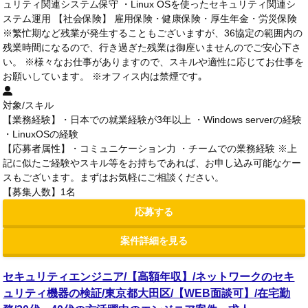
ュリティ関連システム保守 ・Linux OSを使ったセキュリティ関連シ
ステム運用 【社会保険】 雇用保険・健康保険・厚生年金・労災保険
※繁忙期など残業が発生することもございますが、36協定の範囲内の
残業時間になるので、行き過ぎた残業は御座いませんのでご安心下さ
い。 ※様々なお仕事がありますので、スキルや適性に応じてお仕事を
お願いしています。 ※オフィス内は禁煙です｡
対象/スキル
【業務経験】・日本での就業経験が3年以上 ・Windows serverの経験
・LinuxOSの経験
【応募者属性】・コミュニケーション力 ・チームでの業務経験 ※上
記に似たご経験やスキル等をお持ちであれば、お申し込み可能なケー
スもございます。まずはお気軽にご相談ください。
【募集人数】1名
応募する
案件詳細を見る
セキュリティエンジニア/【高額年収】/ネットワークのセキ
ュリティ機器の検証/東京都大田区/【WEB面談可】/在宅勤