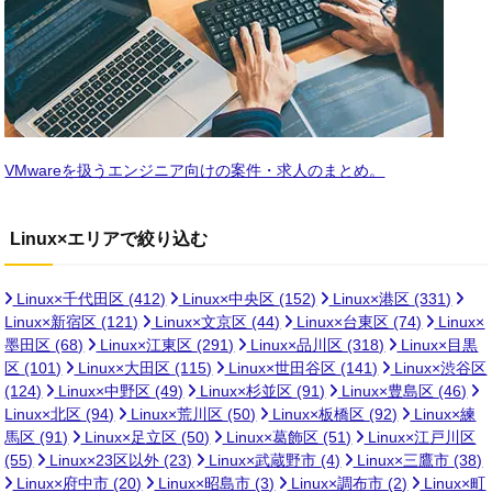
VMwareを扱うエンジニア向けの案件・求人のまとめ。
Linux×エリアで絞り込む
Linux×千代田区
(412)
Linux×中央区
(152)
Linux×港区
(331)
Linux×新宿区
(121)
Linux×文京区
(44)
Linux×台東区
(74)
Linux×
墨田区
(68)
Linux×江東区
(291)
Linux×品川区
(318)
Linux×目黒
区
(101)
Linux×大田区
(115)
Linux×世田谷区
(141)
Linux×渋谷区
(124)
Linux×中野区
(49)
Linux×杉並区
(91)
Linux×豊島区
(46)
Linux×北区
(94)
Linux×荒川区
(50)
Linux×板橋区
(92)
Linux×練
馬区
(91)
Linux×足立区
(50)
Linux×葛飾区
(51)
Linux×江戸川区
(55)
Linux×23区以外
(23)
Linux×武蔵野市
(4)
Linux×三鷹市
(38)
Linux×府中市
(20)
Linux×昭島市
(3)
Linux×調布市
(2)
Linux×町