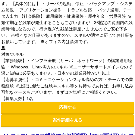
す。 【具体的には】 ・サーバの起動、停止 ・バックアップ ・システ
ム監視 ・アプリケーション操作 ・トラブル対応 ・バッチ適用、デー
タ入出力 【社会保険】 雇用保険・健康保険・厚生年金・労災保険 ※
繁忙期など残業が発生することもございますが、36協定の範囲内の残
業時間になるので、行き過ぎた残業は御座いませんのでご安心下さ
い。 ※様々なお仕事がありますので、スキルや適性に応じてお仕事を
お願いしています。 ※オフィス内は禁煙です｡
対象/スキル
【業務経験】・インフラ全般（サーバ、ネットワーク）の構築運用経
験 ・Windows、Linux両方のスキル ※ユーザーサポートメインなので
深い知識は必要ありません ・日本での就業経験が3年以上
【応募者属性】・コミュニケーションスキル高めの方 ・チームでの業
務経験 ※上記に似たご経験やスキル等をお持ちであれば、お申し込み
可能なケースもございます。まずはお気軽にご相談ください。
【募集人数】1名
応募する
案件詳細を見る