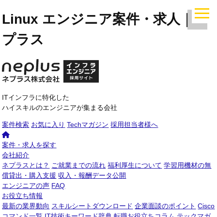
Linux エンジニア案件・求人｜ ネ
プラス
ITインフラに特化した
ハイスキルのエンジニアが集まる会社
案件検索
お気に入り
Techマガジン
採用担当者様へ
案件・求人を探す
会社紹介
ネプラスとは？
ご就業までの流れ
福利厚生について
学習用機材の無
償貸出・購入支援
収入・報酬データ公開
エンジニアの声
FAQ
お役立ち情報
最新の業界動向
スキルシートダウンロード
企業面談のポイント
Cisco
コマンド一覧
IT技術キーワード辞典
転職お役立ちコラム
テックマガ