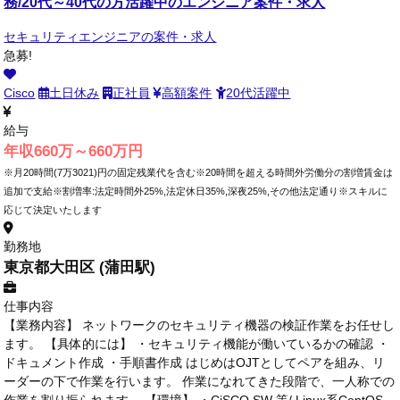
務/20代～40代の方活躍中のエンジニア案件・求人
セキュリティエンジニアの案件・求人
急募!
Cisco
土日休み
正社員
高額案件
20代活躍中
給与
年収660万～660万円
※月20時間(7万3021)円の固定残業代を含む※20時間を超える時間外労働分の割増賃金は
追加で支給※割増率:法定時間外25%,法定休日35%,深夜25%,その他法定通り※スキルに
応じて決定いたします
勤務地
東京都大田区 (蒲田駅)
仕事内容
【業務内容】 ネットワークのセキュリティ機器の検証作業をお任せし
ます。 【具体的には】 ・セキュリティ機能が働いているかの確認 ・
ドキュメント作成 ・手順書作成 はじめはOJTとしてペアを組み、リ
ーダーの下で作業を行います。 作業になれてきた段階で、一人称での
作業を割り振られます。 【環境】 ・CiSCO SW 等/ Linux系CentOS