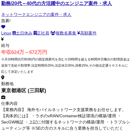
勤務/20代～40代の方活躍中のエンジニア案件・求人
ネットワークエンジニアの案件・求人
急募!
Linux
土日休み
正社員
複数名募集
高額案件
給与
年収624万～672万円
※月20時間(6万9038)円の固定残業代を含む※20時間を超える時間外労働分の割増賃金は
追加で支給※割増率:法定時間外25%,法定休日35%,深夜25%,その他法定通り※スキルに
応じて決定いたします
勤務地
東京都港区 (三田駅)
仕事内容
【業務内容】 海外モバイルネットワーク支援業務をお任せします。
【具体的には】 ・ラボのvRAN/Container検証環境の構築/運用 ・
SecGW検証 ・上記に付随するネットワークの構築/運用 ・トラブルシ
ューティング等 ※SEの方のスキルに合う業務を担当していただく