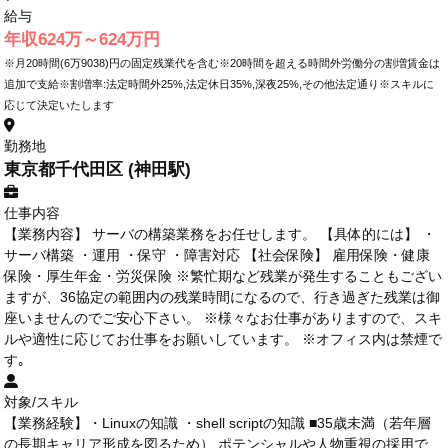
給与
年収624万～624万円
※月20時間(6万9038)円の固定残業代を含む※20時間を超える時間外労働分の割増賃金は
追加で支給※割増率:法定時間外25%,法定休日35%,深夜25%,その他法定通り※スキルに
応じて決定いたします
勤務地
東京都千代田区 (神田駅)
仕事内容
【業務内容】 サーバの構築業務をお任せします。 【具体的には】 ・
サーバ構築 ・運用 ・保守 ・障害対応 【社会保険】 雇用保険・健康
保険・厚生年金・労災保険 ※繁忙期など残業が発生することもござい
ますが、36協定の範囲内の残業時間になるので、行き過ぎた残業は御
座いませんのでご安心下さい。 ※様々なお仕事がありますので、スキ
ルや適性に応じてお仕事をお願いしています。 ※オフィス内は禁煙で
す｡
対象/スキル
【業務経験】・Linuxの知識 ・shell scriptの知識 ■35歳未満（若年層
の長期キャリア形成を図るため） ポテンシャルや人物重視の採用で