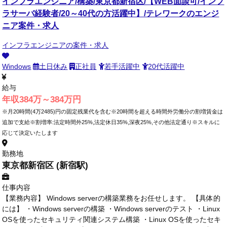
インフラエンジニア/構築/東京都新宿区/【WEB面談可/インフ
ラサーバ経験者/20～40代の方活躍中】/テレワークのエンジ
ニア案件・求人
インフラエンジニアの案件・求人
Windows
土日休み
正社員
若手活躍中
20代活躍中
給与
年収384万～384万円
※月20時間(4万2485)円の固定残業代を含む※20時間を超える時間外労働分の割増賃金は
追加で支給※割増率:法定時間外25%,法定休日35%,深夜25%,その他法定通り※スキルに
応じて決定いたします
勤務地
東京都新宿区 (新宿駅)
仕事内容
【業務内容】 Windows serverの構築業務をお任せします。 【具体的
には】 ・Windows serverの構築 ・Windows serverのテスト ・Linux
OSを使ったセキュリティ関連システム構築 ・Linux OSを使ったセキ