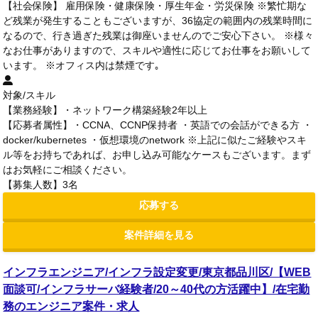
【社会保険】 雇用保険・健康保険・厚生年金・労災保険 ※繁忙期な
ど残業が発生することもございますが、36協定の範囲内の残業時間に
なるので、行き過ぎた残業は御座いませんのでご安心下さい。 ※様々
なお仕事がありますので、スキルや適性に応じてお仕事をお願いして
います。 ※オフィス内は禁煙です｡
対象/スキル
【業務経験】・ネットワーク構築経験2年以上
【応募者属性】・CCNA、CCNP保持者 ・英語での会話ができる方 ・
docker/kubernetes ・仮想環境のnetwork ※上記に似たご経験やスキ
ル等をお持ちであれば、お申し込み可能なケースもございます。まず
はお気軽にご相談ください。
【募集人数】3名
応募する
案件詳細を見る
インフラエンジニア/インフラ設定変更/東京都品川区/【WEB
面談可/インフラサーバ経験者/20～40代の方活躍中】/在宅勤
務のエンジニア案件・求人