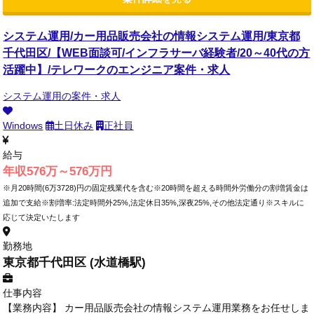
システム運用/カー用品販売会社の情報システム運用/東京都
千代田区/【WEB面談可/インフラサーバ経験者/20～40代の方
活躍中】/テレワークのエンジニア案件・求人
システム運用の案件・求人
Windows
土日休み
正社員
給与
年収576万～576万円
※月20時間(6万3728)円の固定残業代を含む※20時間を超える時間外労働分の割増賃金は
追加で支給※割増率:法定時間外25%,法定休日35%,深夜25%,その他法定通り※スキルに
応じて決定いたします
勤務地
東京都千代田区 (水道橋駅)
仕事内容
【業務内容】 カー用品販売会社の情報システム運用業務をお任せしま