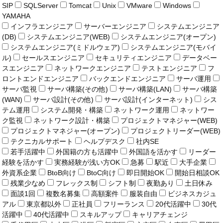
SIP
SQLServer
Tomcat
Unix
VMware
Windows
YAMAHA
インフラエンジニア
サーバーエンジニア
システムエンジニア
(DB)
システムエンジニア(WEB)
システムエンジニア(オープン)
システムエンジニア(ミドルウェア)
システムエンジニア(モバイ
ル)
セールスエンジニア
セキュリティエンジニア
データベー
スエンジニア
ネットワークエンジニア
テストエンジニア
フ
ロントエンドエンジニア
バックエンドエンジニア
サーバ運用
サーバ監視
サーバ構築(その他)
サーバ構築(LAN)
サーバ構築
(WAN)
サーバ設計(その他)
サーバ設計(インターネット)
シス
テム運用
システム開発・構築
ネットワーク運用
ネットワー
ク監視
ネットワーク設計・構築
プロジェクトマネジャー(WEB)
プロジェクトマネジャー(オープン)
プロジェクトリーダー(WEB)
テクニカルサポート
ヘルプデスク
社内SE
若手活躍中
外国籍の方も活躍中
外国語を活かす
リーダー
経験を活かす
実務経験が浅い方OK
急募
駅近
大手企業
外資系企業
BtoB向け
BtoC向け
即日開始OK
開始日相談OK
残業少なめ
フレックス制
シフト制
夜勤あり
土日休み
面談1回
複数名募集
高額案件
服装自由
ビジネスカジュ
アル
東京都以外
正社員
フリーランス
20代活躍中
30代
活躍中
40代活躍中
スキルアップ
キャリアチェンジ