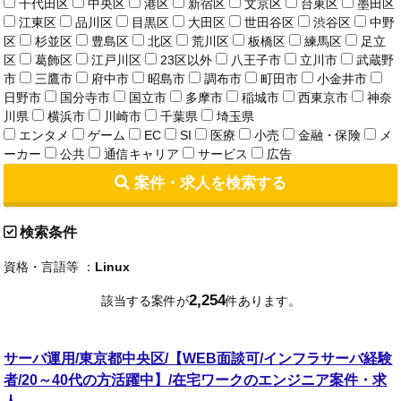
千代田区
中央区
港区
新宿区
文京区
台東区
墨田区
江東区
品川区
目黒区
大田区
世田谷区
渋谷区
中野
区
杉並区
豊島区
北区
荒川区
板橋区
練馬区
足立
区
葛飾区
江戸川区
23区以外
八王子市
立川市
武蔵野
市
三鷹市
府中市
昭島市
調布市
町田市
小金井市
日野市
国分寺市
国立市
多摩市
稲城市
西東京市
神奈
川県
横浜市
川崎市
千葉県
埼玉県
エンタメ
ゲーム
EC
SI
医療
小売
金融・保険
メ
ーカー
公共
通信キャリア
サービス
広告
案件・求人を検索する
検索条件
資格・言語等 ：
Linux
2,254
該当する案件が
件あります。
サーバ運用/東京都中央区/【WEB面談可/インフラサーバ経験
者/20～40代の方活躍中】/在宅ワークのエンジニア案件・求
人