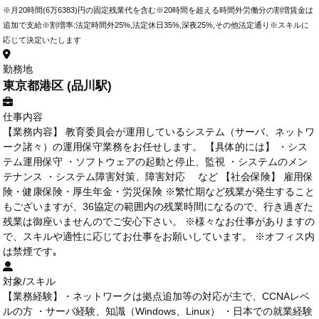
※月20時間(6万6383)円の固定残業代を含む※20時間を超える時間外労働分の割増賃金は
追加で支給※割増率:法定時間外25%,法定休日35%,深夜25%,その他法定通り※スキルに
応じて決定いたします
勤務地
東京都港区 (品川駅)
仕事内容
【業務内容】 教育委員会が運用しているシステム（サーバ、ネットワ
ーク諸々）の運用保守業務をお任せします。 【具体的には】 ・シス
テム運用保守 ・ソフトウェアの起動と停止、監視 ・システムのメン
テナンス ・システム障害対策、障害対応 など 【社会保険】 雇用保
険・健康保険・厚生年金・労災保険 ※繁忙期など残業が発生すること
もございますが、36協定の範囲内の残業時間になるので、行き過ぎた
残業は御座いませんのでご安心下さい。 ※様々なお仕事がありますの
で、スキルや適性に応じてお仕事をお願いしています。 ※オフィス内
は禁煙です｡
対象/スキル
【業務経験】・ネットワークは拠点追加等の対応が主で、CCNAレベ
ルの方 ・サーバ経験、知識（Windows、Linux） ・日本での就業経験