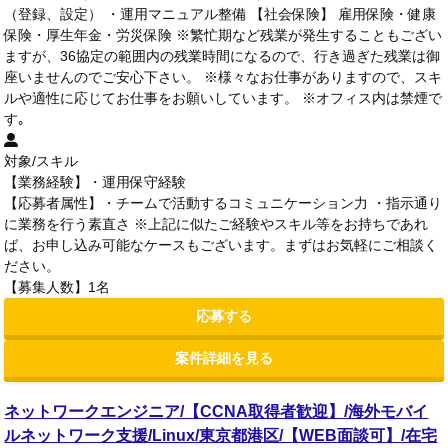
（登録、設定） ・運用マニュアル整備 【社会保険】 雇用保険・健康
保険・厚生年金・労災保険 ※繁忙期など残業が発生することもござい
ますが、36協定の範囲内の残業時間になるので、行き過ぎた残業は御
座いませんのでご安心下さい。 ※様々なお仕事がありますので、スキ
ルや適性に応じてお仕事をお願いしています。 ※オフィス内は禁煙で
す｡
対象/スキル
【業務経験】・運用保守経験
【応募者属性】・チームで活動するコミュニケーション力 ・指示通り
に業務を行う素直さ ※上記に似たご経験やスキル等をお持ちであれ
ば、お申し込み可能なケースもございます。まずはお気軽にご相談く
ださい。
【募集人数】1名
応募する
案件詳細を見る
ネットワークエンジニア/【CCNA取得者歓迎】/海外モバイ
ルネットワーク支援/Linux/東京都港区/【WEB面談可】/在宅