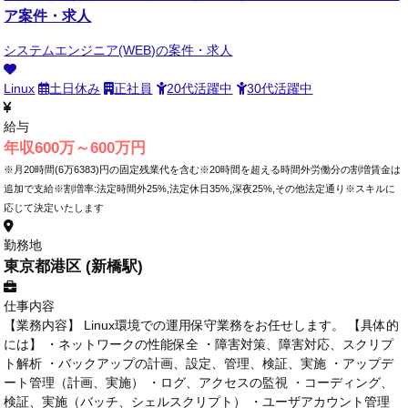
ア案件・求人
システムエンジニア(WEB)の案件・求人
Linux
土日休み
正社員
20代活躍中
30代活躍中
給与
年収600万～600万円
※月20時間(6万6383)円の固定残業代を含む※20時間を超える時間外労働分の割増賃金は
追加で支給※割増率:法定時間外25%,法定休日35%,深夜25%,その他法定通り※スキルに
応じて決定いたします
勤務地
東京都港区 (新橋駅)
仕事内容
【業務内容】 Linux環境での運用保守業務をお任せします。 【具体的
には】 ・ネットワークの性能保全 ・障害対策、障害対応、スクリプ
ト解析 ・バックアップの計画、設定、管理、検証、実施 ・アップデ
ート管理（計画、実施） ・ログ、アクセスの監視 ・コーディング、
検証、実施（バッチ、シェルスクリプト） ・ユーザアカウント管理