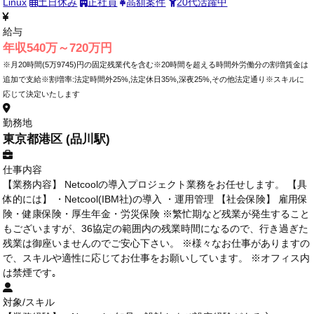
Linux
土日休み
正社員
高額案件
20代活躍中
給与
年収540万～720万円
※月20時間(5万9745)円の固定残業代を含む※20時間を超える時間外労働分の割増賃金は
追加で支給※割増率:法定時間外25%,法定休日35%,深夜25%,その他法定通り※スキルに
応じて決定いたします
勤務地
東京都港区 (品川駅)
仕事内容
【業務内容】 Netcoolの導入プロジェクト業務をお任せします。 【具
体的には】 ・Netcool(IBM社)の導入 ・運用管理 【社会保険】 雇用保
険・健康保険・厚生年金・労災保険 ※繁忙期など残業が発生すること
もございますが、36協定の範囲内の残業時間になるので、行き過ぎた
残業は御座いませんのでご安心下さい。 ※様々なお仕事がありますの
で、スキルや適性に応じてお仕事をお願いしています。 ※オフィス内
は禁煙です｡
対象/スキル