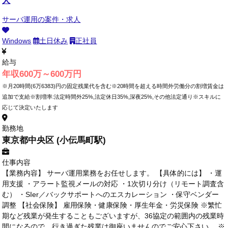
サーバ運用の案件・求人
Windows
土日休み
正社員
給与
年収600万～600万円
※月20時間(6万6383)円の固定残業代を含む※20時間を超える時間外労働分の割増賃金は
追加で支給※割増率:法定時間外25%,法定休日35%,深夜25%,その他法定通り※スキルに
応じて決定いたします
勤務地
東京都中央区 (小伝馬町駅)
仕事内容
【業務内容】 サーバ運用業務をお任せします。 【具体的には】 ・運
用支援 ・アラート監視メールの対応 ・1次切り分け（リモート調査含
む） ・SIer／バックサポートへのエスカレーション ・保守ベンダー
調整 【社会保険】 雇用保険・健康保険・厚生年金・労災保険 ※繁忙
期など残業が発生することもございますが、36協定の範囲内の残業時
間になるので、行き過ぎた残業は御座いませんのでご安心下さい。 ※