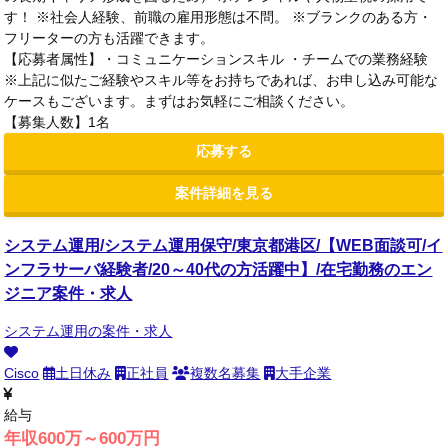
す！ ※社会人経験、前職の雇用形態は不問。 ※ブランクのある方・
フリーターの方も活躍できます。
【応募者属性】・コミュニケーションスキル ・チームでの業務経験
※上記に似たご経験やスキル等をお持ちであれば、お申し込み可能な
ケースもございます。まずはお気軽にご相談ください。
【募集人数】1名
応募する
案件詳細を見る
システム運用/システム運用保守/東京都港区/【WEB面談可/イ
ンフラサーバ経験者/20～40代の方活躍中】/在宅勤務のエン
ジニア案件・求人
システム運用の案件・求人
Cisco
土日休み
正社員
複数名募集
大手企業
給与
年収600万～600万円