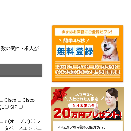
め多数の案件・求人が
Cisco
Cisco
QL
SIP
ニア(オープン)
シ
ータベースエンジニ