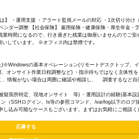
は】 ・運用支援 ・アラート監視メールの対応 ・1次切り分け
守ベンダー調整 【社会保険】 雇用保険・健康保険・厚生年金・
残業時間になるので、行き過ぎた残業は御座いませんのでご安
いしています。 ※オフィス内は禁煙です｡
)※Windowsの基本オペレーション(リモートデスクトップ、
頼、オンサイト作業日程調整など) ・指示待ちではなく主体性
く、情報がない場合は周囲に確認や相談し、 調査するなど自
被疑箇所特定、現地オンサイト 等) ・運用設計の経験(基本
ョン（SSHログイン、ls等の参照コマンド、/var/log以下のロ
お申し込み可能なケースもございます。まずはお気軽にご相談く
応募する