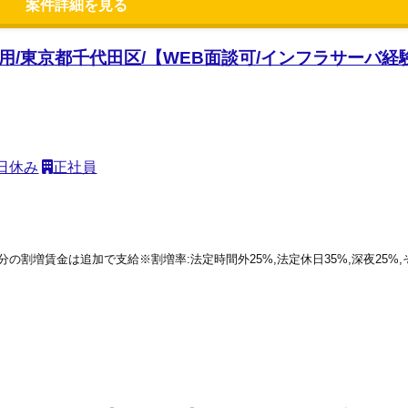
案件詳細を見る
/東京都千代田区/【WEB面談可/インフラサーバ経験者
日休み
正社員
働分の割増賃金は追加で支給※割増率:法定時間外25%,法定休日35%,深夜25