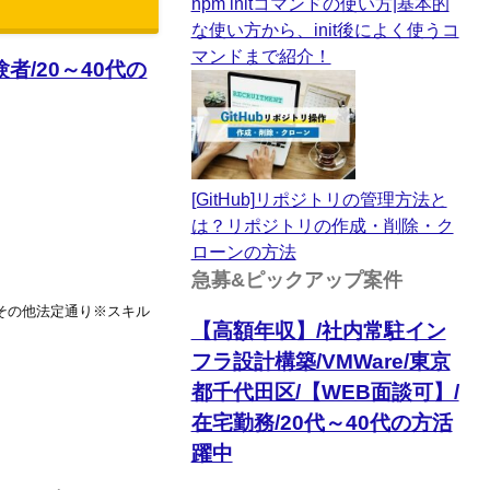
npm initコマンドの使い方|基本的
な使い方から、init後によく使うコ
マンドまで紹介！
/20～40代の
[GitHub]リポジトリの管理方法と
は？リポジトリの作成・削除・ク
ローンの方法
急募&ピックアップ案件
%,その他法定通り※スキル
【高額年収】/社内常駐イン
フラ設計構築/VMWare/東京
都千代田区/【WEB面談可】/
在宅勤務/20代～40代の方活
躍中