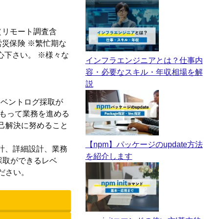
（リモート調査含
労災保険 ※繁忙期な
心下さい。 ※様々な
インフラエンジニアとは？仕事内
容・必要なスキル・年収相場を解
説
イベントログ採取が
をもって業務を進める
己解決に努めること
【npm】パッケージのupdate方法
設計、詳細設計、業務
を紹介します
グ採取ができるレベ
ださい。