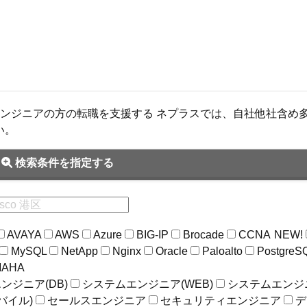
ンフラエンジニアの方の転職を支援する ネプラスでは、自社他社含
い。
検索条件を指定する
AVAYA
AWS
Azure
BIG-IP
Brocade
CCNA
NEW!
MySQL
NetApp
Nginx
Oracle
Paloalto
PostgreS
MAHA
ンジニア(DB)
システムエンジニア(WEB)
システムエンジ
バイル)
セールスエンジニア
セキュリティエンジニア
デ