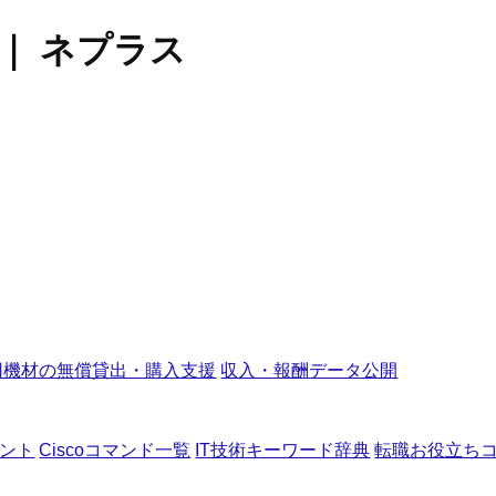
人｜ ネプラス
用機材の無償貸出・購入支援
収入・報酬データ公開
ント
Ciscoコマンド一覧
IT技術キーワード辞典
転職お役立ち