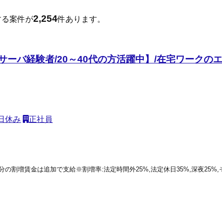
2,254
する案件が
件あります。
ラサーバ経験者/20～40代の方活躍中】/在宅ワークの
日休み
正社員
働分の割増賃金は追加で支給※割増率:法定時間外25%,法定休日35%,深夜25