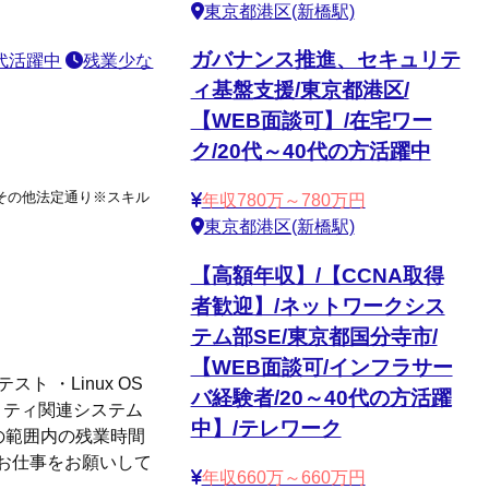
東京都港区(新橋駅)
ガバナンス推進、セキュリテ
0代活躍中
残業少な
ィ基盤支援/東京都港区/
【WEB面談可】/在宅ワー
ク/20代～40代の方活躍中
%,その他法定通り※スキル
年収780万～780万円
東京都港区(新橋駅)
【高額年収】/【CCNA取得
者歓迎】/ネットワークシス
テム部SE/東京都国分寺市/
【WEB面談可/インフラサー
スト ・Linux OS
バ経験者/20～40代の方活躍
ュリティ関連システム
中】/テレワーク
の範囲内の残業時間
お仕事をお願いして
年収660万～660万円