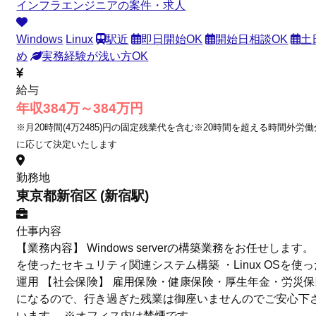
インフラエンジニアの案件・求人
Windows
Linux
駅近
即日開始OK
開始日相談OK
土
め
実務経験が浅い方OK
給与
年収384万～384万円
※月20時間(4万2485)円の固定残業代を含む※20時間を超える時間外労
に応じて決定いたします
勤務地
東京都新宿区 (新宿駅)
仕事内容
【業務内容】 Windows serverの構築業務をお任せします。 【具体
を使ったセキュリティ関連システム構築 ・Linux OSを使
運用 【社会保険】 雇用保険・健康保険・厚生年金・労災
になるので、行き過ぎた残業は御座いませんのでご安心下
います。 ※オフィス内は禁煙です｡