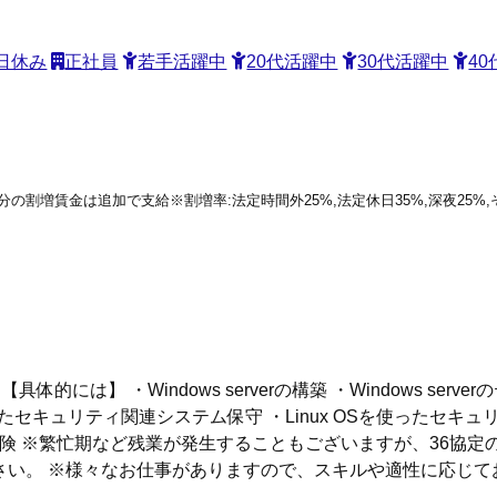
日休み
正社員
若手活躍中
20代活躍中
30代活躍中
4
働分の割増賃金は追加で支給※割増率:法定時間外25%,法定休日35%,深夜25
的には】 ・Windows serverの構築 ・Windows serverのテ
ったセキュリティ関連システム保守 ・Linux OSを使ったセキ
保険 ※繁忙期など残業が発生することもございますが、36協定
さい。 ※様々なお仕事がありますので、スキルや適性に応じて