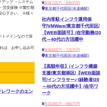
クアップ ・システム
年収720万～840万円
・労災保険 ※繁忙期
東京都千代田区(水道橋駅)
安心下さい。 ※様々
社内常駐インフラ運用保
守/VMWare/東京都千代田区/
【WEB面談可】/在宅勤務/20
ポートメインなので深
代～40代の方活躍中
あれば、お申し込み可
年収600万～720万円
東京都千代田区(水道橋駅)
【高額年収】/インフラ構築
支援/東京都港区/【WEB面談
可/インフラサーバ経験者/20
～40代の方活躍中】/在宅ワ
/テレワークのエン
ーク
年収960万～960万円