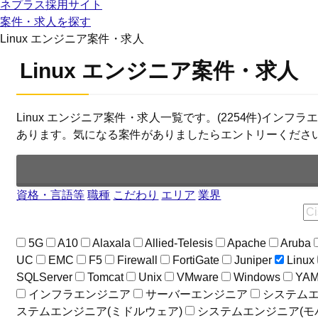
ネプラス採用サイト
案件・求人を探す
Linux エンジニア案件・求人
Linux エンジニア案件・求人
Linux エンジニア案件・求人一覧です。(2254件)イ
あります。気になる案件がありましたらエントリーくださ
資格・言語等
職種
こだわり
エリア
業界
5G
A10
Alaxala
Allied-Telesis
Apache
Aruba
UC
EMC
F5
Firewall
FortiGate
Juniper
Linux
SQLServer
Tomcat
Unix
VMware
Windows
YA
インフラエンジニア
サーバーエンジニア
システムエ
ステムエンジニア(ミドルウェア)
システムエンジニア(モ