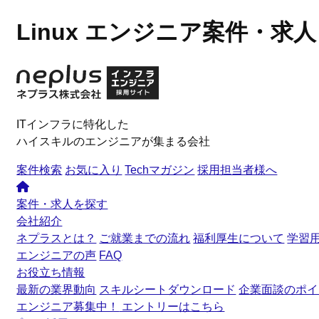
Linux エンジニア案件・求
ITインフラに特化した
ハイスキルのエンジニアが集まる会社
案件検索
お気に入り
Techマガジン
採用担当者様へ
案件・求人を探す
会社紹介
ネプラスとは？
ご就業までの流れ
福利厚生について
学習
エンジニアの声
FAQ
お役立ち情報
最新の業界動向
スキルシートダウンロード
企業面談のポイ
エンジニア募集中！
エントリーはこちら