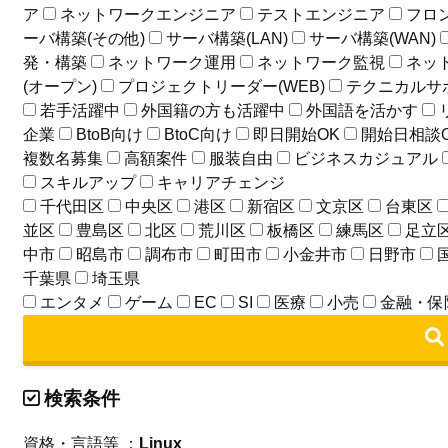
ア
ネットワークエンジニア
テストエンジニア
フロ
ーバ構築(その他)
サーバ構築(LAN)
サーバ構築(WAN)
発・構築
ネットワーク運用
ネットワーク監視
ネッ
(オープン)
プロジェクトリーダー(WEB)
テクニカルサ
若手活躍中
外国籍の方も活躍中
外国語を活かす
企業
BtoB向け
BtoC向け
即日開始OK
開始日相談
複数名募集
高額案件
服装自由
ビジネスカジュアル
スキルアップ
キャリアチェンジ
千代田区
中央区
港区
新宿区
文京区
台東区
並区
豊島区
北区
荒川区
板橋区
練馬区
足立
中市
昭島市
調布市
町田市
小金井市
日野市
千葉県
埼玉県
エンタメ
ゲーム
EC
SI
医療
小売
金融・保
検索条件
資格・言語等 ：
Linux