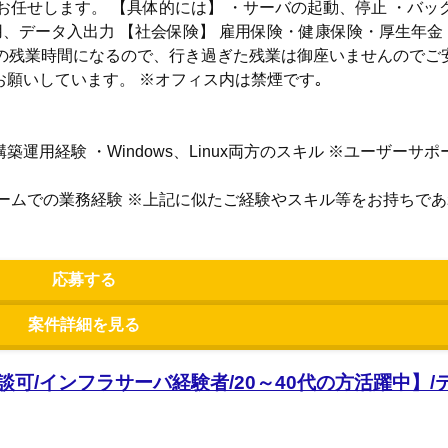
任せします。 【具体的には】 ・サーバの起動、停止 ・バッ
用、データ入出力 【社会保険】 雇用保険・健康保険・厚生年金
の残業時間になるので、行き過ぎた残業は御座いませんのでご
願いしています。 ※オフィス内は禁煙です｡
用経験 ・Windows、Linux両方のスキル ※ユーザーサ
ームでの業務経験 ※上記に似たご経験やスキル等をお持ちで
。
応募する
案件詳細を見る
談可/インフラサーバ経験者/20～40代の方活躍中】