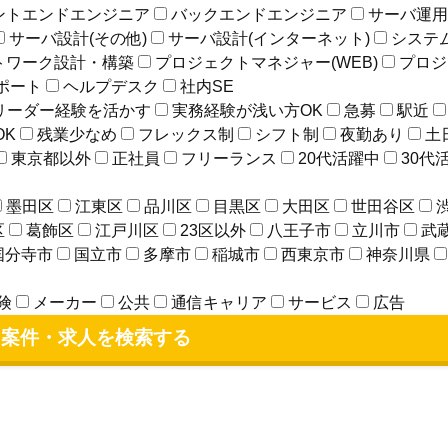
ントエンドエンジニア
バックエンドエンジニア
サーバ運
サーバ設計(その他)
サーバ設計(インターネット)
システ
トワーク設計・構築
プロジェクトマネジャー(WEB)
プロジ
ポート
ヘルプデスク
社内SE
リーダー経験を活かす
実務経験が浅い方OK
急募
駅近
OK
残業少なめ
フレックス制
シフト制
夜勤あり
土
東京都以外
正社員
フリーランス
20代活躍中
30代
墨田区
江東区
品川区
目黒区
大田区
世田谷区
区
葛飾区
江戸川区
23区以外
八王子市
立川市
武
国分寺市
国立市
多摩市
稲城市
西東京市
神奈川県
険
メーカー
公共
通信キャリア
サービス
広告
案件・求人を検索する