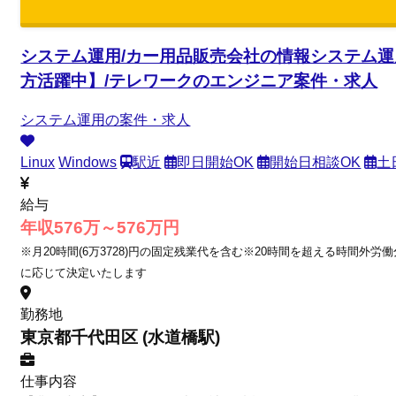
システム運用/カー用品販売会社の情報システム運用
方活躍中】/テレワークのエンジニア案件・求人
システム運用の案件・求人
Linux
Windows
駅近
即日開始OK
開始日相談OK
土
給与
年収576万～576万円
※月20時間(6万3728)円の固定残業代を含む※20時間を超える時間外労
に応じて決定いたします
勤務地
東京都千代田区 (水道橋駅)
仕事内容