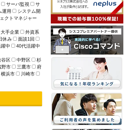
用
サーバ監視
サ
ム運用
システム開
ェクトマネジャー
大手企業
外資系
日休み
面談1回
活躍中
40代活躍中
渋谷区
中野区
杉
蔵野市
三鷹市
府
横浜市
川崎市