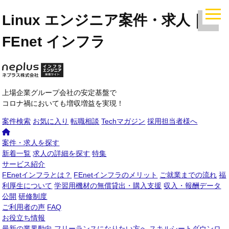
Linux エンジニア案件・求人｜
FEnet インフラ
上場企業グループ会社の安定基盤で
コロナ禍においても増収増益を実現！
案件検索
お気に入り
転職相談
Techマガジン
採用担当者様へ
案件・求人を探す
新着一覧
求人の詳細を探す
特集
サービス紹介
FEnetインフラとは？
FEnetインフラのメリット
ご就業までの流れ
福
利厚生について
学習用機材の無償貸出・購入支援
収入・報酬データ
公開
研修制度
ご利用者の声
FAQ
お役立ち情報
最新の業界動向
フリーランスになりたい方へ
スキルシートダウンロ