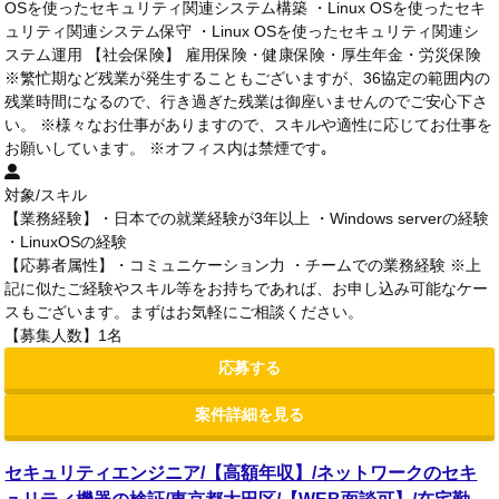
OSを使ったセキュリティ関連システム構築 ・Linux OSを使ったセキ
ュリティ関連システム保守 ・Linux OSを使ったセキュリティ関連シ
ステム運用 【社会保険】 雇用保険・健康保険・厚生年金・労災保険
※繁忙期など残業が発生することもございますが、36協定の範囲内の
残業時間になるので、行き過ぎた残業は御座いませんのでご安心下さ
い。 ※様々なお仕事がありますので、スキルや適性に応じてお仕事を
お願いしています。 ※オフィス内は禁煙です｡
対象/スキル
【業務経験】・日本での就業経験が3年以上 ・Windows serverの経験
・LinuxOSの経験
【応募者属性】・コミュニケーション力 ・チームでの業務経験 ※上
記に似たご経験やスキル等をお持ちであれば、お申し込み可能なケー
スもございます。まずはお気軽にご相談ください。
【募集人数】1名
応募する
案件詳細を見る
セキュリティエンジニア/【高額年収】/ネットワークのセキ