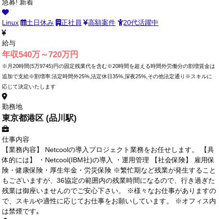
急募!
新着
Linux
土日休み
正社員
高額案件
20代活躍中
給与
年収540万～720万円
※月20時間(5万9745)円の固定残業代を含む※20時間を超える時間外労働分の割増賃金は
追加で支給※割増率:法定時間外25%,法定休日35%,深夜25%,その他法定通り※スキルに
応じて決定いたします
勤務地
東京都港区 (品川駅)
仕事内容
【業務内容】 Netcoolの導入プロジェクト業務をお任せします。 【具
体的には】 ・Netcool(IBM社)の導入 ・運用管理 【社会保険】 雇用保
険・健康保険・厚生年金・労災保険 ※繁忙期など残業が発生すること
もございますが、36協定の範囲内の残業時間になるので、行き過ぎた
残業は御座いませんのでご安心下さい。 ※様々なお仕事がありますの
で、スキルや適性に応じてお仕事をお願いしています。 ※オフィス内
は禁煙です｡