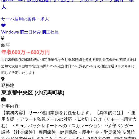
人
サーバ運用の案件・求人
Windows
土日休み
正社員
給与
年収600万～600万円
※月20時間(6万6383)円の固定残業代を含む※20時間を超える時間外労働分の割増賃金は
追加で支給※割増率:法定時間外25%,法定休日35%,深夜25%,その他法定通り※スキルに
応じて決定いたします
勤務地
東京都中央区 (小伝馬町駅)
仕事内容
【業務内容】 サーバ運用業務をお任せします。 【具体的には】 ・運
用支援 ・アラート監視メールの対応 ・1次切り分け（リモート調査含
む） ・SIer／バックサポートへのエスカレーション ・保守ベンダー
調整 【社会保険】 雇用保険・健康保険・厚生年金・労災保険 ※繁忙
期など残業が発生することもございますが、36協定の範囲内の残業時