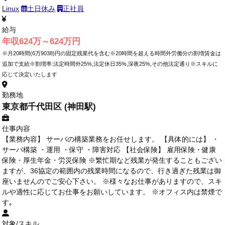
Linux
土日休み
正社員
給与
年収624万～624万円
※月20時間(6万9038)円の固定残業代を含む※20時間を超える時間外労働分の割増賃金は
追加で支給※割増率:法定時間外25%,法定休日35%,深夜25%,その他法定通り※スキルに
応じて決定いたします
勤務地
東京都千代田区 (神田駅)
仕事内容
【業務内容】 サーバの構築業務をお任せします。 【具体的には】 ・
サーバ構築 ・運用 ・保守 ・障害対応 【社会保険】 雇用保険・健康
保険・厚生年金・労災保険 ※繁忙期など残業が発生することもござい
ますが、36協定の範囲内の残業時間になるので、行き過ぎた残業は御
座いませんのでご安心下さい。 ※様々なお仕事がありますので、スキ
ルや適性に応じてお仕事をお願いしています。 ※オフィス内は禁煙で
す｡
対象/スキル