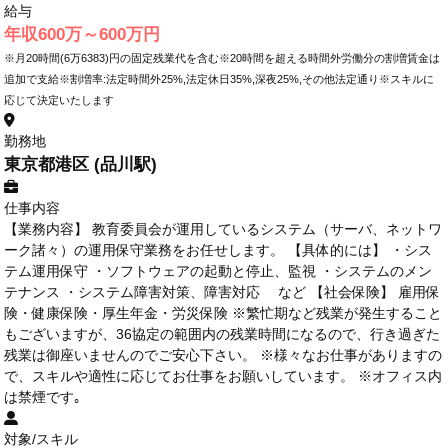
給与
年収600万～600万円
※月20時間(6万6383)円の固定残業代を含む※20時間を超える時間外労働分の割増賃金は
追加で支給※割増率:法定時間外25%,法定休日35%,深夜25%,その他法定通り※スキルに
応じて決定いたします
勤務地
東京都港区 (品川駅)
仕事内容
【業務内容】 教育委員会が運用しているシステム（サーバ、ネットワ
ーク諸々）の運用保守業務をお任せします。 【具体的には】 ・シス
テム運用保守 ・ソフトウェアの起動と停止、監視 ・システムのメン
テナンス ・システム障害対策、障害対応 など 【社会保険】 雇用保
険・健康保険・厚生年金・労災保険 ※繁忙期など残業が発生すること
もございますが、36協定の範囲内の残業時間になるので、行き過ぎた
残業は御座いませんのでご安心下さい。 ※様々なお仕事がありますの
で、スキルや適性に応じてお仕事をお願いしています。 ※オフィス内
は禁煙です｡
対象/スキル