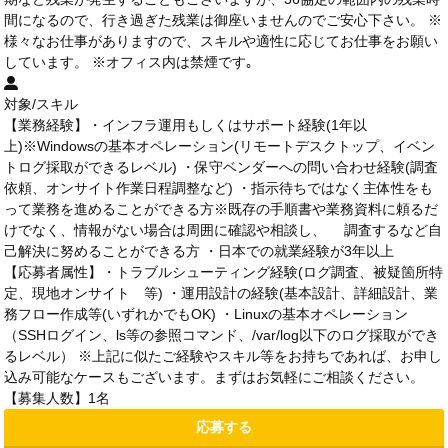
間になるので、行き過ぎた残業は御座いませんのでご安心下さい。 ※
様々なお仕事がありますので、スキルや適性に応じてお仕事をお願い
しています。 ※オフィス内は禁煙です｡
対象/スキル
【業務経験】・インフラ運用もしくはサポート経験(1年以
上)※Windowsの基本オペレーション(リモートデスクトップ、イベン
トログ採取ができるレベル) ・保守ベンダーへの問い合わせ経験(調査
依頼、オンサイト作業日程調整など) ・指示待ちではなく主体性をも
って業務を進めることができる方※既存の手順書や業務資料に頼るだ
けでなく、情報がない場合は周囲に確認や相談し、 調査するなど自
己解決に努めることができる方 ・日本での就業経験が3年以上
【応募者属性】・トラブルシューティング経験(ログ調査、被疑箇所特
定、現地オンサイト 等) ・運用設計の経験(基本設計、詳細設計、業
務フロー作成等(いずれかでもOK) ・Linuxの基本オペレーション
（SSHログイン、ls等の参照コマンド、/var/log以下のログ採取ができ
るレベル） ※上記に似たご経験やスキル等をお持ちであれば、お申し
込み可能なケースもございます。まずはお気軽にご相談ください。
【募集人数】1名
応募する