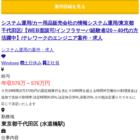
案件詳細を見る
システム運用/カー用品販売会社の情報システム運用/東京都
千代田区/【WEB面談可/インフラサーバ経験者/20～40代の方
活躍中】/テレワークのエンジニア案件・求人
システム運用の案件・求人
Windows
土日休み
正社員
給与
年収576万～576万円
※月20時間(6万3728)円の固定残業代を含む※20時間を超える時間外労働分の割増賃金は
追加で支給※割増率:法定時間外25%,法定休日35%,深夜25%,その他法定通り※スキルに
応じて決定いたします
勤務地
東京都千代田区 (水道橋駅)
仕事内容