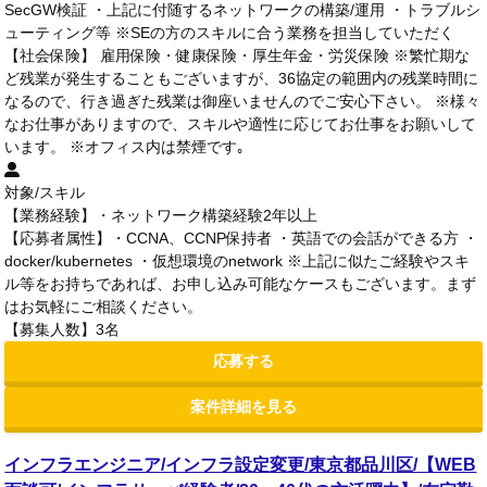
SecGW検証 ・上記に付随するネットワークの構築/運用 ・トラブルシ
ューティング等 ※SEの方のスキルに合う業務を担当していただく
【社会保険】 雇用保険・健康保険・厚生年金・労災保険 ※繁忙期な
ど残業が発生することもございますが、36協定の範囲内の残業時間に
なるので、行き過ぎた残業は御座いませんのでご安心下さい。 ※様々
なお仕事がありますので、スキルや適性に応じてお仕事をお願いして
います。 ※オフィス内は禁煙です｡
対象/スキル
【業務経験】・ネットワーク構築経験2年以上
【応募者属性】・CCNA、CCNP保持者 ・英語での会話ができる方 ・
docker/kubernetes ・仮想環境のnetwork ※上記に似たご経験やスキ
ル等をお持ちであれば、お申し込み可能なケースもございます。まず
はお気軽にご相談ください。
【募集人数】3名
応募する
案件詳細を見る
インフラエンジニア/インフラ設定変更/東京都品川区/【WEB