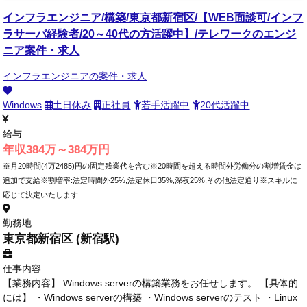
インフラエンジニア/構築/東京都新宿区/【WEB面談可/インフ
ラサーバ経験者/20～40代の方活躍中】/テレワークのエンジ
ニア案件・求人
インフラエンジニアの案件・求人
Windows
土日休み
正社員
若手活躍中
20代活躍中
給与
年収384万～384万円
※月20時間(4万2485)円の固定残業代を含む※20時間を超える時間外労働分の割増賃金は
追加で支給※割増率:法定時間外25%,法定休日35%,深夜25%,その他法定通り※スキルに
応じて決定いたします
勤務地
東京都新宿区 (新宿駅)
仕事内容
【業務内容】 Windows serverの構築業務をお任せします。 【具体的
には】 ・Windows serverの構築 ・Windows serverのテスト ・Linux