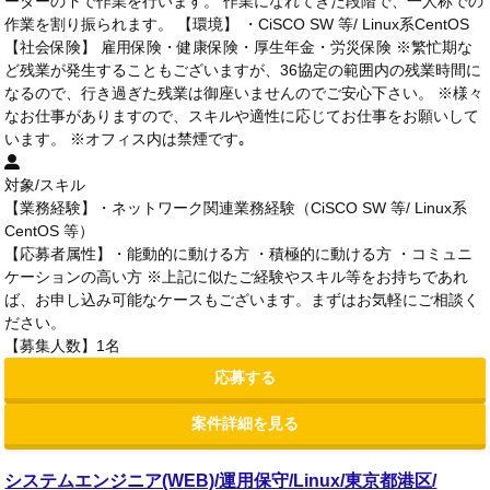
ーダーの下で作業を行います。 作業になれてきた段階で、一人称での
作業を割り振られます。 【環境】 ・CiSCO SW 等/ Linux系CentOS
【社会保険】 雇用保険・健康保険・厚生年金・労災保険 ※繁忙期な
ど残業が発生することもございますが、36協定の範囲内の残業時間に
なるので、行き過ぎた残業は御座いませんのでご安心下さい。 ※様々
なお仕事がありますので、スキルや適性に応じてお仕事をお願いして
います。 ※オフィス内は禁煙です｡
対象/スキル
【業務経験】・ネットワーク関連業務経験（CiSCO SW 等/ Linux系
CentOS 等）
【応募者属性】・能動的に動ける方 ・積極的に動ける方 ・コミュニ
ケーションの高い方 ※上記に似たご経験やスキル等をお持ちであれ
ば、お申し込み可能なケースもございます。まずはお気軽にご相談く
ださい。
【募集人数】1名
応募する
案件詳細を見る
システムエンジニア(WEB)/運用保守/Linux/東京都港区/