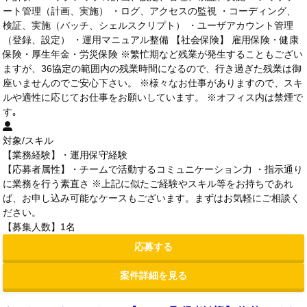
ート管理（計画、実施） ・ログ、アクセスの監視 ・コーディング、
検証、実施（バッチ、シェルスクリプト） ・ユーザアカウント管理
（登録、設定） ・運用マニュアル整備 【社会保険】 雇用保険・健康
保険・厚生年金・労災保険 ※繁忙期など残業が発生することもござい
ますが、36協定の範囲内の残業時間になるので、行き過ぎた残業は御
座いませんのでご安心下さい。 ※様々なお仕事がありますので、スキ
ルや適性に応じてお仕事をお願いしています。 ※オフィス内は禁煙で
す｡
対象/スキル
【業務経験】・運用保守経験
【応募者属性】・チームで活動するコミュニケーション力 ・指示通り
に業務を行う素直さ ※上記に似たご経験やスキル等をお持ちであれ
ば、お申し込み可能なケースもございます。まずはお気軽にご相談く
ださい。
【募集人数】1名
応募する
案件詳細を見る