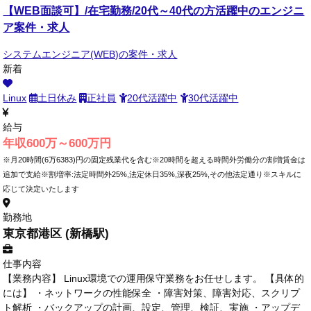
【WEB面談可】/在宅勤務/20代～40代の方活躍中のエンジニ
ア案件・求人
システムエンジニア(WEB)の案件・求人
新着
Linux
土日休み
正社員
20代活躍中
30代活躍中
給与
年収600万～600万円
※月20時間(6万6383)円の固定残業代を含む※20時間を超える時間外労働分の割増賃金は
追加で支給※割増率:法定時間外25%,法定休日35%,深夜25%,その他法定通り※スキルに
応じて決定いたします
勤務地
東京都港区 (新橋駅)
仕事内容
【業務内容】 Linux環境での運用保守業務をお任せします。 【具体的
には】 ・ネットワークの性能保全 ・障害対策、障害対応、スクリプ
ト解析 ・バックアップの計画、設定、管理、検証、実施 ・アップデ