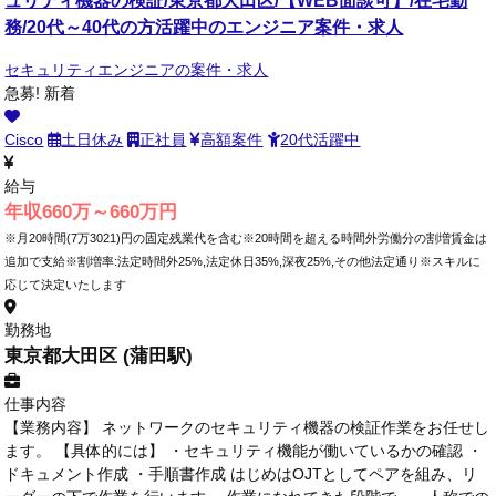
ュリティ機器の検証/東京都大田区/【WEB面談可】/在宅勤
務/20代～40代の方活躍中のエンジニア案件・求人
セキュリティエンジニアの案件・求人
急募!
新着
Cisco
土日休み
正社員
高額案件
20代活躍中
給与
年収660万～660万円
※月20時間(7万3021)円の固定残業代を含む※20時間を超える時間外労働分の割増賃金は
追加で支給※割増率:法定時間外25%,法定休日35%,深夜25%,その他法定通り※スキルに
応じて決定いたします
勤務地
東京都大田区 (蒲田駅)
仕事内容
【業務内容】 ネットワークのセキュリティ機器の検証作業をお任せし
ます。 【具体的には】 ・セキュリティ機能が働いているかの確認 ・
ドキュメント作成 ・手順書作成 はじめはOJTとしてペアを組み、リ