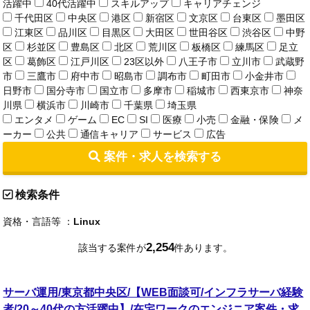
活躍中
40代活躍中
スキルアップ
キャリアチェンジ
千代田区
中央区
港区
新宿区
文京区
台東区
墨田区
江東区
品川区
目黒区
大田区
世田谷区
渋谷区
中野
区
杉並区
豊島区
北区
荒川区
板橋区
練馬区
足立
区
葛飾区
江戸川区
23区以外
八王子市
立川市
武蔵野
市
三鷹市
府中市
昭島市
調布市
町田市
小金井市
日野市
国分寺市
国立市
多摩市
稲城市
西東京市
神奈
川県
横浜市
川崎市
千葉県
埼玉県
エンタメ
ゲーム
EC
SI
医療
小売
金融・保険
メ
ーカー
公共
通信キャリア
サービス
広告
案件・求人を検索する
検索条件
資格・言語等 ：
Linux
2,254
該当する案件が
件あります。
サーバ運用/東京都中央区/【WEB面談可/インフラサーバ経験
者/20～40代の方活躍中】/在宅ワークのエンジニア案件・求