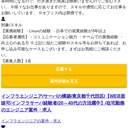
業時間になるので、行き過ぎた残業は御座いませんのでご安心下さ
い。 ※様々なお仕事がありますので、スキルや適性に応じてお仕事を
お願いしています。 ※オフィス内は禁煙です｡
対象/スキル
【業務経験】・Linuxの経験 ・日本での就業経験が3年以上
【応募者属性】・コミュニケーション能力 ・チームでの業務経験 ・
向上心のある方 ※上記に似たご経験やスキル等をお持ちであれば、お
申し込み可能なケースもございます。まずはお気軽にご相談くださ
い。
【募集人数】1名
応募する
案件詳細を見る
インフラエンジニア/サーバの構築/東京都千代田区/【WEB面
談可/インフラサーバ経験者/20～40代の方活躍中】/在宅勤務
のエンジニア案件・求人
インフラエンジニアの案件・求人