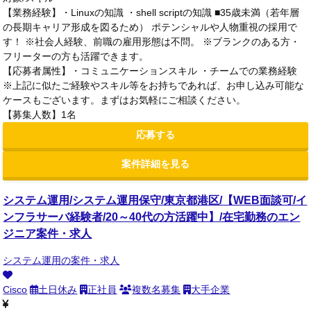
【業務経験】・Linuxの知識 ・shell scriptの知識 ■35歳未満（若年層
の長期キャリア形成を図るため） ポテンシャルや人物重視の採用で
す！ ※社会人経験、前職の雇用形態は不問。 ※ブランクのある方・
フリーターの方も活躍できます。
【応募者属性】・コミュニケーションスキル ・チームでの業務経験
※上記に似たご経験やスキル等をお持ちであれば、お申し込み可能な
ケースもございます。まずはお気軽にご相談ください。
【募集人数】1名
応募する
案件詳細を見る
システム運用/システム運用保守/東京都港区/【WEB面談可/イ
ンフラサーバ経験者/20～40代の方活躍中】/在宅勤務のエン
ジニア案件・求人
システム運用の案件・求人
Cisco
土日休み
正社員
複数名募集
大手企業