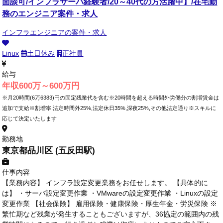
面談可/インフラサーバ経験者/20～40代の方活躍中】/在宅勤
務のエンジニア案件・求人
インフラエンジニアの案件・求人
Linux
土日休み
正社員
給与
年収600万～600万円
※月20時間(6万6383)円の固定残業代を含む※20時間を超える時間外労働分の割増賃金は
追加で支給※割増率:法定時間外25%,法定休日35%,深夜25%,その他法定通り※スキルに
応じて決定いたします
勤務地
東京都品川区 (五反田駅)
仕事内容
【業務内容】 インフラ設定変更業務をお任せします。 【具体的に
は】 ・サーバ設定変更作業 ・VMwareの設定変更作業 ・Linuxの設定
変更作業 【社会保険】 雇用保険・健康保険・厚生年金・労災保険 ※
繁忙期など残業が発生することもございますが、36協定の範囲内の残