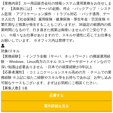
【業務内容】 カー用品販売会社の情報システム運用業務をお任せしま
す。 【具体的には】 ・サーバの起動、停止 ・バックアップ ・システ
ム監視 ・アプリケーション操作 ・トラブル対応 ・バッチ適用、デー
タ入出力 【社会保険】 雇用保険・健康保険・厚生年金・労災保険 ※
繁忙期など残業が発生することもございますが、36協定の範囲内の残
業時間になるので、行き過ぎた残業は御座いませんのでご安心下さ
い。 ※様々なお仕事がありますので、スキルや適性に応じてお仕事を
お願いしています。 ※オフィス内は禁煙です｡
対象/スキル
【業務経験】・インフラ全般（サーバ、ネットワーク）の構築運用経
験 ・Windows、Linux両方のスキル ※ユーザーサポートメインなので
深い知識は必要ありません ・日本での就業経験が3年以上
【応募者属性】・コミュニケーションスキル高めの方 ・チームでの業
務経験 ※上記に似たご経験やスキル等をお持ちであれば、お申し込み
可能なケースもございます。まずはお気軽にご相談ください。
【募集人数】1名
応募する
案件詳細を見る