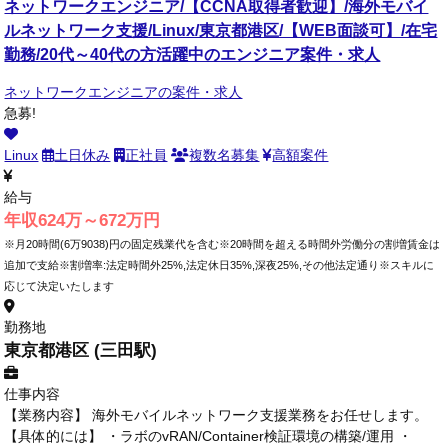
ネットワークエンジニア/【CCNA取得者歓迎】/海外モバイ
ルネットワーク支援/Linux/東京都港区/【WEB面談可】/在宅
勤務/20代～40代の方活躍中のエンジニア案件・求人
ネットワークエンジニアの案件・求人
急募!
Linux
土日休み
正社員
複数名募集
高額案件
給与
年収624万～672万円
※月20時間(6万9038)円の固定残業代を含む※20時間を超える時間外労働分の割増賃金は
追加で支給※割増率:法定時間外25%,法定休日35%,深夜25%,その他法定通り※スキルに
応じて決定いたします
勤務地
東京都港区 (三田駅)
仕事内容
【業務内容】 海外モバイルネットワーク支援業務をお任せします。
【具体的には】 ・ラボのvRAN/Container検証環境の構築/運用 ・