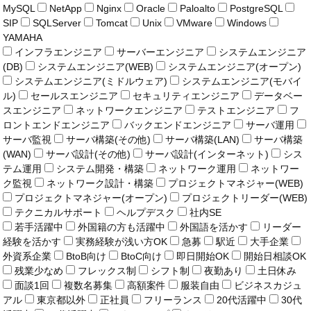
MySQL
NetApp
Nginx
Oracle
Paloalto
PostgreSQL
SIP
SQLServer
Tomcat
Unix
VMware
Windows
YAMAHA
インフラエンジニア
サーバーエンジニア
システムエンジニア
(DB)
システムエンジニア(WEB)
システムエンジニア(オープン)
システムエンジニア(ミドルウェア)
システムエンジニア(モバイ
ル)
セールスエンジニア
セキュリティエンジニア
データベー
スエンジニア
ネットワークエンジニア
テストエンジニア
フ
ロントエンドエンジニア
バックエンドエンジニア
サーバ運用
サーバ監視
サーバ構築(その他)
サーバ構築(LAN)
サーバ構築
(WAN)
サーバ設計(その他)
サーバ設計(インターネット)
シス
テム運用
システム開発・構築
ネットワーク運用
ネットワー
ク監視
ネットワーク設計・構築
プロジェクトマネジャー(WEB)
プロジェクトマネジャー(オープン)
プロジェクトリーダー(WEB)
テクニカルサポート
ヘルプデスク
社内SE
若手活躍中
外国籍の方も活躍中
外国語を活かす
リーダー
経験を活かす
実務経験が浅い方OK
急募
駅近
大手企業
外資系企業
BtoB向け
BtoC向け
即日開始OK
開始日相談OK
残業少なめ
フレックス制
シフト制
夜勤あり
土日休み
面談1回
複数名募集
高額案件
服装自由
ビジネスカジュ
アル
東京都以外
正社員
フリーランス
20代活躍中
30代