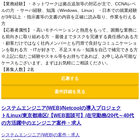
【業務経験】・ネットワークは拠点追加等の対応が主で、CCNAレベ
ルの方 ・サーバ経験、知識（Windows、Linux） ・日本での就業経験
が3年以上 ・指示書等の文書の内容を正確に読み取り、作業を行える
方
【応募者属性】・高いモチベーションと熱意をもって、困難な業務に
も前向きに取り組める方 ・最後までタスクを完遂する責任感のある方
・顧客だけではなく社内メンバーとも円滑で良好なコミュニケーショ
ンを取れる方 ・ITが好きで、不足スキル・知識を自己で補完できる方
※上記に似たご経験やスキル等をお持ちであれば、お申し込み可能な
ケースもございます。まずはお気軽にご相談ください。
【募集人数】2名
応募する
案件詳細を見る
システムエンジニア(WEB)/Netcoolの導入プロジェク
ト/Linux/東京都港区/【WEB面談可】/在宅勤務/20代～40代
の方活躍中のエンジニア案件・求人
システムエンジニア(WEB)の案件・求人