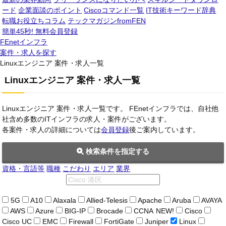
ード
企業面談のポイント
Ciscoコマンド一覧
IT技術キーワード辞典
転職お役立ちコラム
テックマガジンfromFEN
簡単45秒!
無料会員登録
FEnetインフラ
案件・求人を探す
Linuxエンジニア 案件・求人一覧
Linuxエンジニア 案件・求人一覧
Linuxエンジニア 案件・求人一覧です。 FEnetインフラでは、自社他
社含め多数のITインフラの求人・案件がございます。
各案件・求人の詳細については
会員登録
後ご案内しています。
検索条件を指定する
資格・言語等
職種
こだわり
エリア
業界
5G
A10
Alaxala
Allied-Telesis
Apache
Aruba
AVAYA
AWS
Azure
BIG-IP
Brocade
CCNA
NEW!
Cisco
Cisco UC
EMC
Firewall
FortiGate
Juniper
Linux