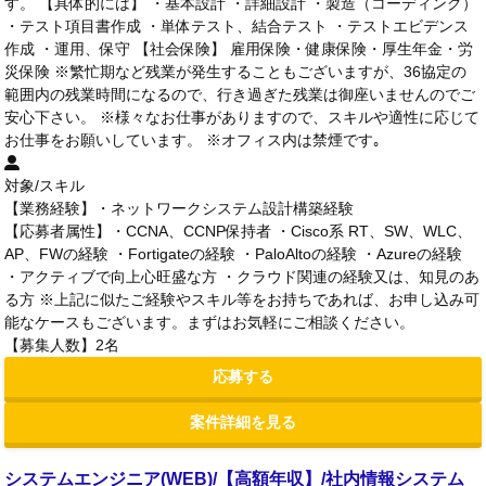
す。 【具体的には】 ・基本設計 ・詳細設計 ・製造（コーディング）
・テスト項目書作成 ・単体テスト、結合テスト ・テストエビデンス
作成 ・運用、保守 【社会保険】 雇用保険・健康保険・厚生年金・労
災保険 ※繁忙期など残業が発生することもございますが、36協定の
範囲内の残業時間になるので、行き過ぎた残業は御座いませんのでご
安心下さい。 ※様々なお仕事がありますので、スキルや適性に応じて
お仕事をお願いしています。 ※オフィス内は禁煙です｡
対象/スキル
【業務経験】・ネットワークシステム設計構築経験
【応募者属性】・CCNA、CCNP保持者 ・Cisco系 RT、SW、WLC、
AP、FWの経験 ・Fortigateの経験 ・PaloAltoの経験 ・Azureの経験
・アクティブで向上心旺盛な方 ・クラウド関連の経験又は、知見のあ
る方 ※上記に似たご経験やスキル等をお持ちであれば、お申し込み可
能なケースもございます。まずはお気軽にご相談ください。
【募集人数】2名
応募する
案件詳細を見る
システムエンジニア(WEB)/【高額年収】/社内情報システム