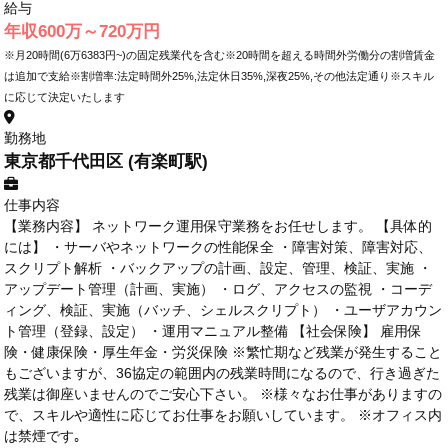
給与
年収600万～720万円
※月20時間(6万6383円~)の固定残業代を含む※20時間を超える時間外労働分の割増賃金
は追加で支給※割増率:法定時間外25%,法定休日35%,深夜25%,その他法定通り※スキル
に応じて決定いたします
勤務地
東京都千代田区 (有楽町駅)
仕事内容
【業務内容】 ネットワーク運用保守業務をお任せします。 【具体的
には】 ・サーバやネットワークの性能保全 ・障害対策、障害対応、
スクリプト解析 ・バックアップの計画、設定、管理、検証、実施 ・
アップデート管理（計画、実施） ・ログ、アクセスの監視 ・コーデ
ィング、検証、実施（バッチ、シェルスクリプト） ・ユーザアカウン
ト管理（登録、設定） ・運用マニュアル整備 【社会保険】 雇用保
険・健康保険・厚生年金・労災保険 ※繁忙期など残業が発生すること
もございますが、36協定の範囲内の残業時間になるので、行き過ぎた
残業は御座いませんのでご安心下さい。 ※様々なお仕事がありますの
で、スキルや適性に応じてお仕事をお願いしています。 ※オフィス内
は禁煙です｡