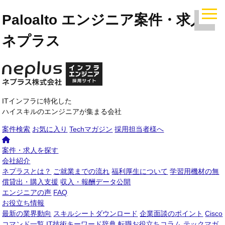
Paloalto エンジニア案件・求人｜
ネプラス
ITインフラに特化した
ハイスキルのエンジニアが集まる会社
案件検索
お気に入り
Techマガジン
採用担当者様へ
案件・求人を探す
会社紹介
ネプラスとは？
ご就業までの流れ
福利厚生について
学習用機材の無
償貸出・購入支援
収入・報酬データ公開
エンジニアの声
FAQ
お役立ち情報
最新の業界動向
スキルシートダウンロード
企業面談のポイント
Cisco
コマンド一覧
IT技術キーワード辞典
転職お役立ちコラム
テックマガ