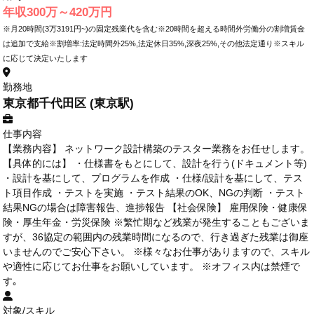
年収300万～420万円
※月20時間(3万3191円~)の固定残業代を含む※20時間を超える時間外労働分の割増賃金
は追加で支給※割増率:法定時間外25%,法定休日35%,深夜25%,その他法定通り※スキル
に応じて決定いたします
勤務地
東京都千代田区 (東京駅)
仕事内容
【業務内容】 ネットワーク設計構築のテスター業務をお任せします。
【具体的には】 ・仕様書をもとにして、設計を行う(ドキュメント等)
・設計を基にして、プログラムを作成 ・仕様/設計を基にして、テス
ト項目作成 ・テストを実施 ・テスト結果のOK、NGの判断 ・テスト
結果NGの場合は障害報告、進捗報告 【社会保険】 雇用保険・健康保
険・厚生年金・労災保険 ※繁忙期など残業が発生することもございま
すが、36協定の範囲内の残業時間になるので、行き過ぎた残業は御座
いませんのでご安心下さい。 ※様々なお仕事がありますので、スキル
や適性に応じてお仕事をお願いしています。 ※オフィス内は禁煙で
す｡
対象/スキル