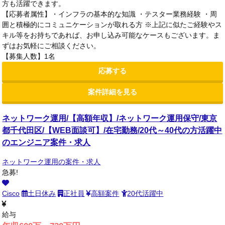
方も活躍できます。
【応募者属性】・インフラの基本的な知識 ・テスター業務経験 ・周
囲と積極的にコミュニケーションが取れる方 ※上記に似たご経験やス
キル等をお持ちであれば、お申し込み可能なケースもございます。ま
ずはお気軽にご相談ください。
【募集人数】1名
応募する
案件詳細を見る
ネットワーク運用/【高額年収】/ネットワーク運用保守/東京
都千代田区/【WEB面談可】/在宅勤務/20代～40代の方活躍中
のエンジニア案件・求人
ネットワーク運用の案件・求人
急募!
Cisco
土日休み
正社員
高額案件
20代活躍中
給与