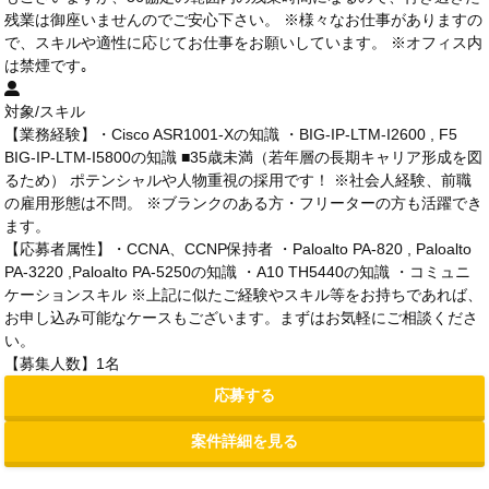
残業は御座いませんのでご安心下さい。 ※様々なお仕事がありますの
で、スキルや適性に応じてお仕事をお願いしています。 ※オフィス内
は禁煙です｡
対象/スキル
【業務経験】・Cisco ASR1001-Xの知識 ・BIG-IP-LTM-I2600 , F5
BIG-IP-LTM-I5800の知識 ■35歳未満（若年層の長期キャリア形成を図
るため） ポテンシャルや人物重視の採用です！ ※社会人経験、前職
の雇用形態は不問。 ※ブランクのある方・フリーターの方も活躍でき
ます。
【応募者属性】・CCNA、CCNP保持者 ・Paloalto PA-820 , Paloalto
PA-3220 ,Paloalto PA-5250の知識 ・A10 TH5440の知識 ・コミュニ
ケーションスキル ※上記に似たご経験やスキル等をお持ちであれば、
お申し込み可能なケースもございます。まずはお気軽にご相談くださ
い。
【募集人数】1名
応募する
案件詳細を見る