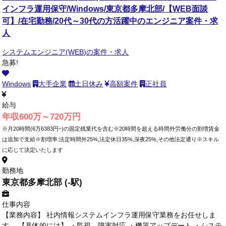
インフラ運用保守/Windows/東京都多摩北部/【WEB面談
可】/在宅勤務/20代～30代の方活躍中のエンジニア案件・求
人
システムエンジニア(WEB)の案件・求人
急募!
Windows
大手企業
土日休み
高額案件
正社員
給与
年収600万～720万円
※月20時間(6万6383円~)の固定残業代を含む※20時間を超える時間外労働分の割増賃金
は追加で支給※割増率:法定時間外25%,法定休日35%,深夜25%,その他法定通り※スキル
に応じて決定いたします
勤務地
東京都多摩北部 (-駅)
仕事内容
【業務内容】 社内情報システムインフラ運用保守業務をお任せしま
す。 【具体的には】 ・監視、障害対応 ・機器アップデート ・システ