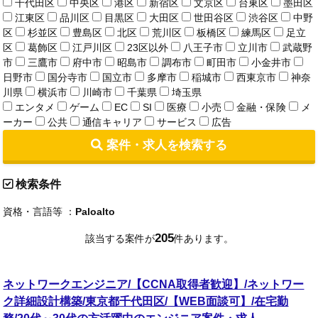
千代田区
中央区
港区
新宿区
文京区
台東区
墨田区
江東区
品川区
目黒区
大田区
世田谷区
渋谷区
中野
区
杉並区
豊島区
北区
荒川区
板橋区
練馬区
足立
区
葛飾区
江戸川区
23区以外
八王子市
立川市
武蔵野
市
三鷹市
府中市
昭島市
調布市
町田市
小金井市
日野市
国分寺市
国立市
多摩市
稲城市
西東京市
神奈
川県
横浜市
川崎市
千葉県
埼玉県
エンタメ
ゲーム
EC
SI
医療
小売
金融・保険
メ
ーカー
公共
通信キャリア
サービス
広告
案件・求人を検索する
検索条件
資格・言語等 ：
Paloalto
205
該当する案件が
件あります。
ネットワークエンジニア/【CCNA取得者歓迎】/ネットワー
ク詳細設計構築/東京都千代田区/【WEB面談可】/在宅勤
務/20代～30代の方活躍中のエンジニア案件・求人