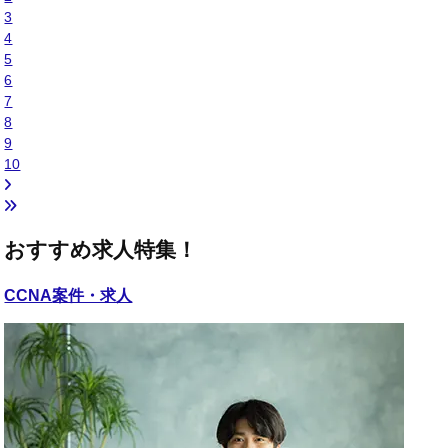
3
4
5
6
7
8
9
10
おすすめ求人特集！
CCNA
案件・求人