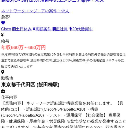
ネットワークエンジニアの案件・求人
急募!
Cisco
土日休み
高額案件
正社員
20代活躍中
給与
年収660万～660万円
※月20時間(7万3021)円の固定残業代を含む※20時間を超える時間外労働分の割増賃金は
追加で支給※割増率:法定時間外25%,法定休日35%,深夜25%,その他法定通り※スキルに
応じて決定いたします
勤務地
東京都千代田区 (飯田橋駅)
仕事内容
【業務内容】 ネットワーク詳細設計構築業務をお任せします。 【具
体的には】 ・詳細設計(Cisco/F5/Paloalto/A10) ・構築
(Cisco/F5/Paloalto/A10) ・テスト ・運用保守 【社会保険】 雇用保
険・健康保険・厚生年金・労災保険 ※繁忙期など残業が発生すること
もございますが、36協定の範囲内の残業時間になるので、行き過ぎた