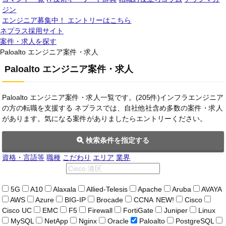
ジン
エンジニア募集中！
エントリーはこちら
ネプラス採用サイト
案件・求人を探す
Paloalto エンジニア案件・求人
Paloalto エンジニア案件・求人
Paloalto エンジニア案件・求人一覧です。(205件)インフラエンジニア
の方の転職を支援する ネプラスでは、自社他社含め多数の案件・求人
があります。気になる案件がありましたらエントリーください。
検索条件を指定する
資格・言語等
職種
こだわり
エリア
業界
5G
A10
Alaxala
Allied-Telesis
Apache
Aruba
AVAYA
AWS
Azure
BIG-IP
Brocade
CCNA
NEW!
Cisco
Cisco UC
EMC
F5
Firewall
FortiGate
Juniper
Linux
MySQL
NetApp
Nginx
Oracle
Paloalto
PostgreSQL