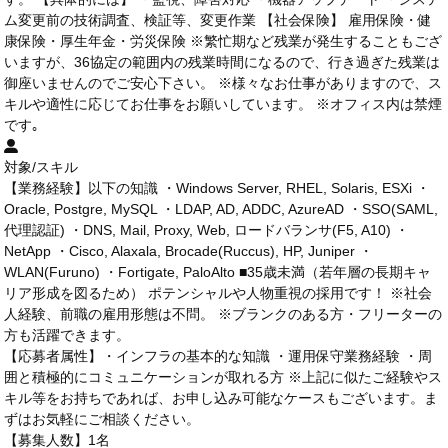
ム変更前の技術調査、検証等、変更作業 【社会保険】 雇用保険・健
康保険・厚生年金・労災保険 ※繁忙期など残業が発生することもござ
いますが、36協定の範囲内の残業時間になるので、行き過ぎた残業は
御座いませんのでご安心下さい。 ※様々なお仕事がありますので、ス
キルや適性に応じてお仕事をお願いしています。 ※オフィス内は禁煙
です｡
対象/スキル
【業務経験】以下の知識 ・Windows Server, RHEL, Solaris, ESXi ・
Oracle, Postgre, MySQL ・LDAP, AD, ADDC, AzureAD ・SSO(SAML,
代理認証) ・DNS, Mail, Proxy, Web, ロードバランサ(F5, A10) ・
NetApp ・Cisco, Alaxala, Brocade(Ruccus), HP, Juniper ・
WLAN(Furuno) ・Fortigate, PaloAlto ■35歳未満（若年層の長期キャ
リア形成を図るため） ポテンシャルや人物重視の採用です！ ※社会
人経験、前職の雇用形態は不問。 ※ブランクのある方・フリーターの
方も活躍できます。
【応募者属性】・インフラの基本的な知識 ・運用保守業務経験 ・周
囲と積極的にコミュニケーションが取れる方 ※上記に似たご経験やス
キル等をお持ちであれば、お申し込み可能なケースもございます。ま
ずはお気軽にご相談ください。
【募集人数】1名