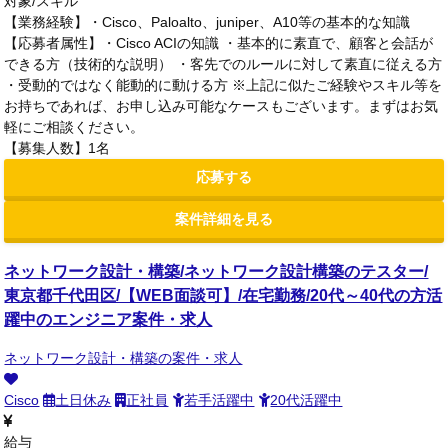
対象/スキル
【業務経験】・Cisco、Paloalto、juniper、A10等の基本的な知識
【応募者属性】・Cisco ACIの知識 ・基本的に素直で、顧客と会話が
できる方（技術的な説明） ・客先でのルールに対して素直に従える方
・受動的ではなく能動的に動ける方 ※上記に似たご経験やスキル等を
お持ちであれば、お申し込み可能なケースもございます。まずはお気
軽にご相談ください。
【募集人数】1名
応募する
案件詳細を見る
ネットワーク設計・構築/ネットワーク設計構築のテスター/
東京都千代田区/【WEB面談可】/在宅勤務/20代～40代の方活
躍中のエンジニア案件・求人
ネットワーク設計・構築の案件・求人
Cisco
土日休み
正社員
若手活躍中
20代活躍中
給与