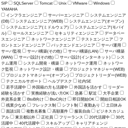
SIP
SQLServer
Tomcat
Unix
VMware
Windows
YAMAHA
インフラエンジニア
サーバーエンジニア
システムエンジニア
(DB)
システムエンジニア(WEB)
システムエンジニア(オープン)
システムエンジニア(ミドルウェア)
システムエンジニア(モバイ
ル)
セールスエンジニア
セキュリティエンジニア
データベー
スエンジニア
ネットワークエンジニア
テストエンジニア
フ
ロントエンドエンジニア
バックエンドエンジニア
サーバ運用
サーバ監視
サーバ構築(その他)
サーバ構築(LAN)
サーバ構築
(WAN)
サーバ設計(その他)
サーバ設計(インターネット)
シス
テム運用
システム開発・構築
ネットワーク運用
ネットワー
ク監視
ネットワーク設計・構築
プロジェクトマネジャー(WEB)
プロジェクトマネジャー(オープン)
プロジェクトリーダー(WEB)
テクニカルサポート
ヘルプデスク
社内SE
若手活躍中
外国籍の方も活躍中
外国語を活かす
リーダー
経験を活かす
実務経験が浅い方OK
急募
駅近
大手企業
外資系企業
BtoB向け
BtoC向け
即日開始OK
開始日相談OK
残業少なめ
フレックス制
シフト制
夜勤あり
土日休み
面談1回
複数名募集
高額案件
服装自由
ビジネスカジュ
アル
東京都以外
正社員
フリーランス
20代活躍中
30代
活躍中
40代活躍中
スキルアップ
キャリアチェンジ