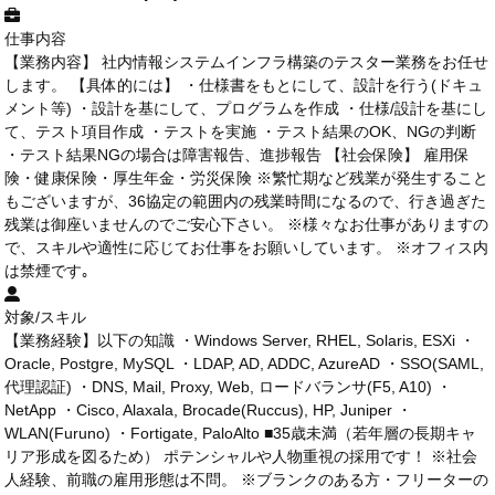
仕事内容
【業務内容】 社内情報システムインフラ構築のテスター業務をお任せ
します。 【具体的には】 ・仕様書をもとにして、設計を行う(ドキュ
メント等) ・設計を基にして、プログラムを作成 ・仕様/設計を基にし
て、テスト項目作成 ・テストを実施 ・テスト結果のOK、NGの判断
・テスト結果NGの場合は障害報告、進捗報告 【社会保険】 雇用保
険・健康保険・厚生年金・労災保険 ※繁忙期など残業が発生すること
もございますが、36協定の範囲内の残業時間になるので、行き過ぎた
残業は御座いませんのでご安心下さい。 ※様々なお仕事がありますの
で、スキルや適性に応じてお仕事をお願いしています。 ※オフィス内
は禁煙です｡
対象/スキル
【業務経験】以下の知識 ・Windows Server, RHEL, Solaris, ESXi ・
Oracle, Postgre, MySQL ・LDAP, AD, ADDC, AzureAD ・SSO(SAML,
代理認証) ・DNS, Mail, Proxy, Web, ロードバランサ(F5, A10) ・
NetApp ・Cisco, Alaxala, Brocade(Ruccus), HP, Juniper ・
WLAN(Furuno) ・Fortigate, PaloAlto ■35歳未満（若年層の長期キャ
リア形成を図るため） ポテンシャルや人物重視の採用です！ ※社会
人経験、前職の雇用形態は不問。 ※ブランクのある方・フリーターの