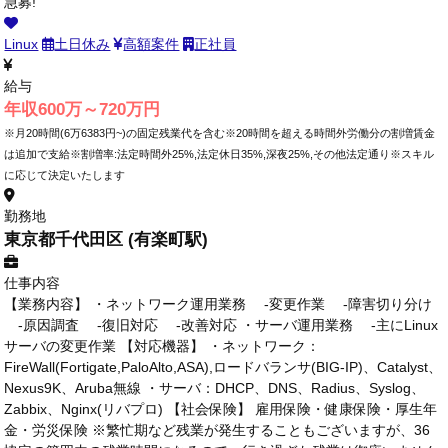
急募!
Linux
土日休み
高額案件
正社員
給与
年収600万～720万円
※月20時間(6万6383円~)の固定残業代を含む※20時間を超える時間外労働分の割増賃金
は追加で支給※割増率:法定時間外25%,法定休日35%,深夜25%,その他法定通り※スキル
に応じて決定いたします
勤務地
東京都千代田区 (有楽町駅)
仕事内容
【業務内容】 ・ネットワーク運用業務 -変更作業 -障害切り分け
-原因調査 -復旧対応 -改善対応 ・サーバ運用業務 -主にLinux
サーバの変更作業 【対応機器】 ・ネットワーク：
FireWall(Fortigate,PaloAlto,ASA),ロードバランサ(BIG-IP)、Catalyst、
Nexus9K、Aruba無線 ・サーバ：DHCP、DNS、Radius、Syslog、
Zabbix、Nginx(リバプロ) 【社会保険】 雇用保険・健康保険・厚生年
金・労災保険 ※繁忙期など残業が発生することもございますが、36