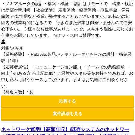
・ノキアルータの設計・構築・検証 ・設計はリモートで、構築・検証
は新宿or新川崎 【社会保険】 雇用保険・健康保険・厚生年金・労災
保険 ※繁忙期など残業が発生することもございますが、36協定の範
囲内の残業時間になるので、行き過ぎた残業は御座いませんのでご安
心下さい。 ※様々なお仕事がありますので、スキルや適性に応じてお
仕事をお願いしています。 ※オフィス内は禁煙です｡
対象/スキル
【業務経験】・Palo Alto製品かノキアルータどちらかの設計・構築経
験（1年）
【応募者属性】・コミュニケーション能力 ・チームでの業務経験 ・
向上心のある方 ※上記に似たご経験やスキル等をお持ちであれば、お
申し込み可能なケースもございます。まずはお気軽にご相談くださ
い。
【募集人数】4名
応募する
案件詳細を見る
ネットワーク運用/【高額年収】/既存システムのネットワー