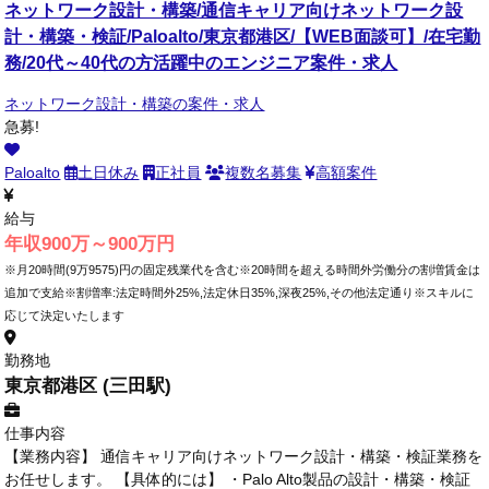
ネットワーク設計・構築/通信キャリア向けネットワーク設
計・構築・検証/Paloalto/東京都港区/【WEB面談可】/在宅勤
務/20代～40代の方活躍中のエンジニア案件・求人
ネットワーク設計・構築の案件・求人
急募!
Paloalto
土日休み
正社員
複数名募集
高額案件
給与
年収900万～900万円
※月20時間(9万9575)円の固定残業代を含む※20時間を超える時間外労働分の割増賃金は
追加で支給※割増率:法定時間外25%,法定休日35%,深夜25%,その他法定通り※スキルに
応じて決定いたします
勤務地
東京都港区 (三田駅)
仕事内容
【業務内容】 通信キャリア向けネットワーク設計・構築・検証業務を
お任せします。 【具体的には】 ・Palo Alto製品の設計・構築・検証