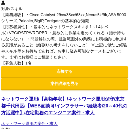
対象/スキル
【業務経験】・Cisco Catalyst 29xx/38xx/68xx,Nexus5k/9k,ASA 5000
シリーズ,Paloalto,BigIP,Fortigateの基本的な知識
【応募者属性】・基本的なネットワークスキル(L1～L4レベ
ル)+VPC/RSTP/VRF/PBR ・意欲的に作業を進めてくれる（指示待ち
にならない） ・問題解決の際、担当範囲外の業務にも積極的に参加す
る意識があること（縦割りの考えをしないこと） ※上記に似たご経験
やスキル等をお持ちであれば、お申し込み可能なケースもございま
す。まずはお気軽にご相談ください。
【募集人数】1名
応募する
案件詳細を見る
ネットワーク運用/【高額年収】/ネットワーク運用保守/東京
都千代田区/【WEB面談可/インフラサーバ経験者/20～40代の
方活躍中】/在宅勤務のエンジニア案件・求人
ネットワーク運用の案件・求人