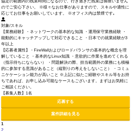
協定の範囲内の残業時間になるので、行き過ぎた残業は御座いません
のでご安心下さい。 ※様々なお仕事がありますので、スキルや適性に
応じてお仕事をお願いしています。 ※オフィス内は禁煙です｡
対象/スキル
【業務経験】・ネットワークの基本的な知識 ・運用保守業務経験 ・
能動的にキャッチアップして対応できること ・日本での就業経験が3
年以上
【応募者属性】・FireWallおよびロードバランサの基本的な概念を理
解していること ・基本的なLinux知識 ・意欲的に作業を進めてくれる
（指示待ちにならない） ・問題解決の際、担当範囲外の業務にも積極
的に参加する意識があること（縦割りの考えをしないこと） ・コミュ
ニケケーション能力が高いこと ※上記に似たご経験やスキル等をお持
ちであれば、お申し込み可能なケースもございます。まずはお気軽に
ご相談ください。
【募集人数】1名
応募する
案件詳細を見る
1
2