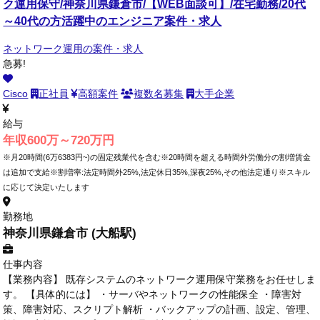
ク運用保守/神奈川県鎌倉市/【WEB面談可】/在宅勤務/20代
～40代の方活躍中のエンジニア案件・求人
ネットワーク運用の案件・求人
急募!
Cisco
正社員
高額案件
複数名募集
大手企業
給与
年収600万～720万円
※月20時間(6万6383円~)の固定残業代を含む※20時間を超える時間外労働分の割増賃金
は追加で支給※割増率:法定時間外25%,法定休日35%,深夜25%,その他法定通り※スキル
に応じて決定いたします
勤務地
神奈川県鎌倉市 (大船駅)
仕事内容
【業務内容】 既存システムのネットワーク運用保守業務をお任せしま
す。 【具体的には】 ・サーバやネットワークの性能保全 ・障害対
策、障害対応、スクリプト解析 ・バックアップの計画、設定、管理、