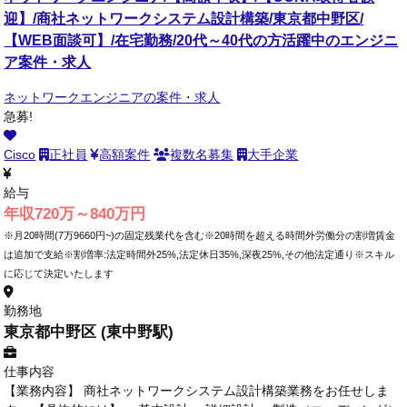
迎】/商社ネットワークシステム設計構築/東京都中野区/
【WEB面談可】/在宅勤務/20代～40代の方活躍中のエンジニ
ア案件・求人
ネットワークエンジニアの案件・求人
急募!
Cisco
正社員
高額案件
複数名募集
大手企業
給与
年収720万～840万円
※月20時間(7万9660円~)の固定残業代を含む※20時間を超える時間外労働分の割増賃金
は追加で支給※割増率:法定時間外25%,法定休日35%,深夜25%,その他法定通り※スキル
に応じて決定いたします
勤務地
東京都中野区 (東中野駅)
仕事内容
【業務内容】 商社ネットワークシステム設計構築業務をお任せしま