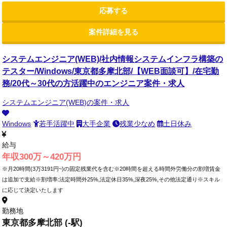
応募する
案件詳細を見る
システムエンジニア(WEB)/社内情報システムインフラ構築の
テスター/Windows/東京都多摩北部/【WEB面談可】/在宅勤
務/20代～30代の方活躍中のエンジニア案件・求人
システムエンジニア(WEB)の案件・求人
Windows
若手活躍中
大手企業
残業少なめ
土日休み
給与
年収300万～420万円
※月20時間(3万3191円~)の固定残業代を含む※20時間を超える時間外労働分の割増賃金
は追加で支給※割増率:法定時間外25%,法定休日35%,深夜25%,その他法定通り※スキル
に応じて決定いたします
勤務地
東京都多摩北部 (-駅)