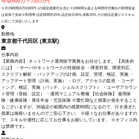
年収600万～720万円
※月20時間(6万6383円~)の固定残業代を含む※20時間を超える時間外労働分の割増賃金
は追加で支給※割増率:法定時間外25%,法定休日35%,深夜25%,その他法定通り※スキル
に応じて決定いたします
勤務地
東京都千代田区 (東京駅)
仕事内容
【業務内容】 ネットワーク運用保守業務をお任せします。 【具体的
には】 ・サーバやネットワークの性能保全 ・障害対策、障害対応、
スクリプト解析 ・バックアップの計画、設定、管理、検証、実施 ・
アップデート管理（計画、実施） ・ログ、アクセスの監視 ・コーデ
ィング、検証、実施（バッチ、シェルスクリプト） ・ユーザアカウン
ト管理（登録、設定） ・運用マニュアル整備 【社会保険】 雇用保
険・健康保険・厚生年金・労災保険 ※繁忙期など残業が発生すること
もございますが、36協定の範囲内の残業時間になるので、行き過ぎた
残業は御座いませんのでご安心下さい。 ※様々なお仕事がありますの
で、スキルや適性に応じてお仕事をお願いしています。 ※オフィス内
は禁煙です｡