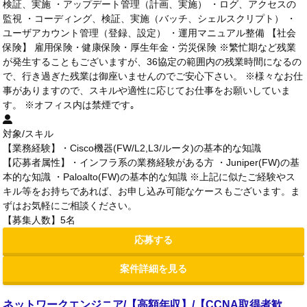
検証、実施 ・アップデート管理（計画、実施） ・ログ、アクセスの
監視 ・コーディング、検証、実施（バッチ、シェルスクリプト） ・
ユーザアカウント管理（登録、設定） ・運用マニュアル整備 【社会
保険】 雇用保険・健康保険・厚生年金・労災保険 ※繁忙期など残業
が発生することもございますが、36協定の範囲内の残業時間になるの
で、行き過ぎた残業は御座いませんのでご安心下さい。 ※様々なお仕
事がありますので、スキルや適性に応じてお仕事をお願いしていま
す。 ※オフィス内は禁煙です｡
対象/スキル
【業務経験】・Cisco機器(FW/L2,L3/ルータ)の基本的な知識
【応募者属性】・インフラ系の業務経験がある方 ・Juniper(FW)の基
本的な知識 ・Paloalto(FW)の基本的な知識 ※上記に似たご経験やス
キル等をお持ちであれば、お申し込み可能なケースもございます。ま
ずはお気軽にご相談ください。
【募集人数】5名
応募する
案件詳細を見る
ネットワークエンジニア/【高額年収】/【CCNA取得者歓