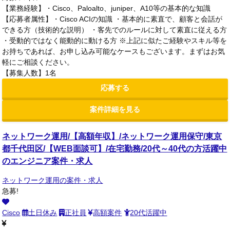
【業務経験】・Cisco、Paloalto、juniper、A10等の基本的な知識
【応募者属性】・Cisco ACIの知識 ・基本的に素直で、顧客と会話が
できる方（技術的な説明） ・客先でのルールに対して素直に従える方
・受動的ではなく能動的に動ける方 ※上記に似たご経験やスキル等を
お持ちであれば、お申し込み可能なケースもございます。まずはお気
軽にご相談ください。
【募集人数】1名
応募する
案件詳細を見る
ネットワーク運用/【高額年収】/ネットワーク運用保守/東京
都千代田区/【WEB面談可】/在宅勤務/20代～40代の方活躍中
のエンジニア案件・求人
ネットワーク運用の案件・求人
急募!
Cisco
土日休み
正社員
高額案件
20代活躍中