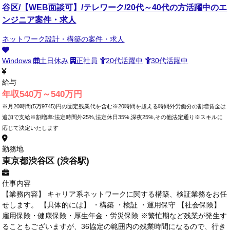
谷区/【WEB面談可】/テレワーク/20代～40代の方活躍中のエ
ンジニア案件・求人
ネットワーク設計・構築の案件・求人
Windows
土日休み
正社員
20代活躍中
30代活躍中
給与
年収540万～540万円
※月20時間(5万9745)円の固定残業代を含む※20時間を超える時間外労働分の割増賃金は
追加で支給※割増率:法定時間外25%,法定休日35%,深夜25%,その他法定通り※スキルに
応じて決定いたします
勤務地
東京都渋谷区 (渋谷駅)
仕事内容
【業務内容】 キャリア系ネットワークに関する構築、検証業務をお任
せします。 【具体的には】 ・構築 ・検証 ・運用保守 【社会保険】
雇用保険・健康保険・厚生年金・労災保険 ※繁忙期など残業が発生す
ることもございますが、36協定の範囲内の残業時間になるので、行き