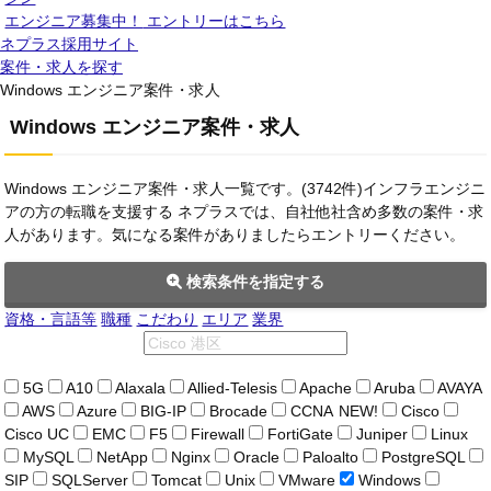
エンジニア募集中！
エントリーはこちら
ネプラス採用サイト
案件・求人を探す
Windows エンジニア案件・求人
Windows エンジニア案件・求人
Windows エンジニア案件・求人一覧です。(3742件)インフラエンジニ
アの方の転職を支援する ネプラスでは、自社他社含め多数の案件・求
人があります。気になる案件がありましたらエントリーください。
検索条件を指定する
資格・言語等
職種
こだわり
エリア
業界
5G
A10
Alaxala
Allied-Telesis
Apache
Aruba
AVAYA
AWS
Azure
BIG-IP
Brocade
CCNA
NEW!
Cisco
Cisco UC
EMC
F5
Firewall
FortiGate
Juniper
Linux
MySQL
NetApp
Nginx
Oracle
Paloalto
PostgreSQL
SIP
SQLServer
Tomcat
Unix
VMware
Windows