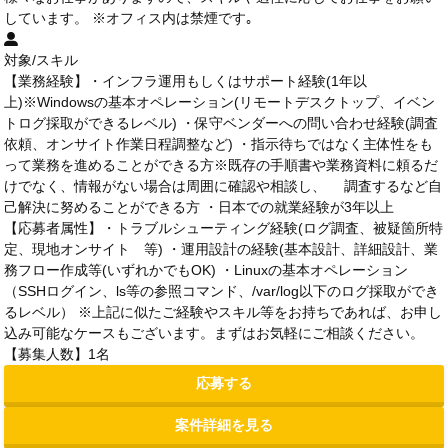
しています。 ※オフィス内は禁煙です｡
対象/スキル
【業務経験】・インフラ運用もしくはサポート経験(1年以
上)※Windowsの基本オペレーション(リモートデスクトップ、イベン
トログ採取ができるレベル) ・保守ベンダーへの問い合わせ経験(調査
依頼、オンサイト作業日程調整など) ・指示待ちではなく主体性をも
って業務を進めることができる方※既存の手順書や業務資料に頼るだ
けでなく、情報がない場合は周囲に確認や相談し、 調査するなど自
己解決に努めることができる方 ・日本での就業経験が3年以上
【応募者属性】・トラブルシューティング経験(ログ調査、被疑箇所特
定、現地オンサイト 等) ・運用設計の経験(基本設計、詳細設計、業
務フロー作成等(いずれかでもOK) ・Linuxの基本オペレーション
（SSHログイン、ls等の参照コマンド、/var/log以下のログ採取ができ
るレベル） ※上記に似たご経験やスキル等をお持ちであれば、お申し
込み可能なケースもございます。まずはお気軽にご相談ください。
【募集人数】1名
応募する
案件詳細を見る