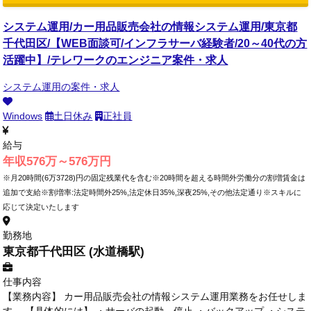
システム運用/カー用品販売会社の情報システム運用/東京都
千代田区/【WEB面談可/インフラサーバ経験者/20～40代の方
活躍中】/テレワークのエンジニア案件・求人
システム運用の案件・求人
Windows
土日休み
正社員
給与
年収576万～576万円
※月20時間(6万3728)円の固定残業代を含む※20時間を超える時間外労働分の割増賃金は
追加で支給※割増率:法定時間外25%,法定休日35%,深夜25%,その他法定通り※スキルに
応じて決定いたします
勤務地
東京都千代田区 (水道橋駅)
仕事内容
【業務内容】 カー用品販売会社の情報システム運用業務をお任せしま
す。 【具体的には】 ・サーバの起動、停止 ・バックアップ ・システ