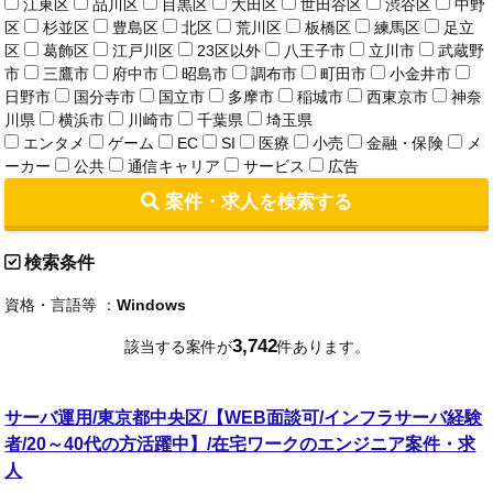
江東区
品川区
目黒区
大田区
世田谷区
渋谷区
中野
区
杉並区
豊島区
北区
荒川区
板橋区
練馬区
足立
区
葛飾区
江戸川区
23区以外
八王子市
立川市
武蔵野
市
三鷹市
府中市
昭島市
調布市
町田市
小金井市
日野市
国分寺市
国立市
多摩市
稲城市
西東京市
神奈
川県
横浜市
川崎市
千葉県
埼玉県
エンタメ
ゲーム
EC
SI
医療
小売
金融・保険
メ
ーカー
公共
通信キャリア
サービス
広告
案件・求人を検索する
検索条件
資格・言語等 ：
Windows
3,742
該当する案件が
件あります。
サーバ運用/東京都中央区/【WEB面談可/インフラサーバ経験
者/20～40代の方活躍中】/在宅ワークのエンジニア案件・求
人