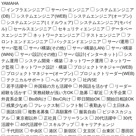
YAMAHA
インフラエンジニア
サーバーエンジニア
システムエンジニア
(DB)
システムエンジニア(WEB)
システムエンジニア(オープン)
システムエンジニア(ミドルウェア)
システムエンジニア(モバイ
ル)
セールスエンジニア
セキュリティエンジニア
データベー
スエンジニア
ネットワークエンジニア
テストエンジニア
フ
ロントエンドエンジニア
バックエンドエンジニア
サーバ運用
サーバ監視
サーバ構築(その他)
サーバ構築(LAN)
サーバ構築
(WAN)
サーバ設計(その他)
サーバ設計(インターネット)
シス
テム運用
システム開発・構築
ネットワーク運用
ネットワー
ク監視
ネットワーク設計・構築
プロジェクトマネジャー(WEB)
プロジェクトマネジャー(オープン)
プロジェクトリーダー(WEB)
テクニカルサポート
ヘルプデスク
社内SE
若手活躍中
外国籍の方も活躍中
外国語を活かす
リーダー
経験を活かす
実務経験が浅い方OK
急募
駅近
大手企業
外資系企業
BtoB向け
BtoC向け
即日開始OK
開始日相談OK
残業少なめ
フレックス制
シフト制
夜勤あり
土日休み
面談1回
複数名募集
高額案件
服装自由
ビジネスカジュ
アル
東京都以外
正社員
フリーランス
20代活躍中
30代
活躍中
40代活躍中
スキルアップ
キャリアチェンジ
千代田区
中央区
港区
新宿区
文京区
台東区
墨田区