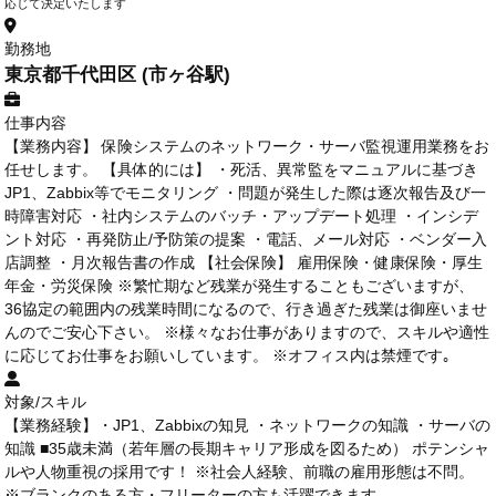
応じて決定いたします
勤務地
東京都千代田区 (市ヶ谷駅)
仕事内容
【業務内容】 保険システムのネットワーク・サーバ監視運用業務をお
任せします。 【具体的には】 ・死活、異常監をマニュアルに基づき
JP1、Zabbix等でモニタリング ・問題が発生した際は逐次報告及び一
時障害対応 ・社内システムのバッチ・アップデート処理 ・インシデ
ント対応 ・再発防止/予防策の提案 ・電話、メール対応 ・ベンダー入
店調整 ・月次報告書の作成 【社会保険】 雇用保険・健康保険・厚生
年金・労災保険 ※繁忙期など残業が発生することもございますが、
36協定の範囲内の残業時間になるので、行き過ぎた残業は御座いませ
んのでご安心下さい。 ※様々なお仕事がありますので、スキルや適性
に応じてお仕事をお願いしています。 ※オフィス内は禁煙です｡
対象/スキル
【業務経験】・JP1、Zabbixの知見 ・ネットワークの知識 ・サーバの
知識 ■35歳未満（若年層の長期キャリア形成を図るため） ポテンシャ
ルや人物重視の採用です！ ※社会人経験、前職の雇用形態は不問。
※ブランクのある方・フリーターの方も活躍できます。