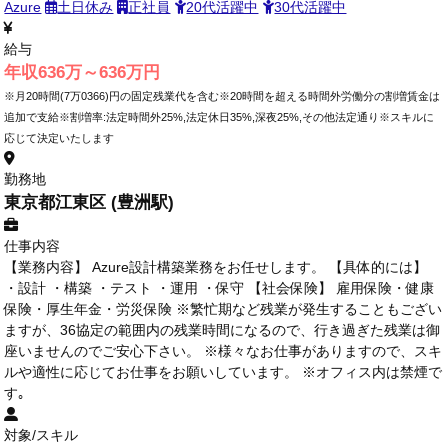
Azure
土日休み
正社員
20代活躍中
30代活躍中
給与
年収636万～636万円
※月20時間(7万0366)円の固定残業代を含む※20時間を超える時間外労働分の割増賃金は
追加で支給※割増率:法定時間外25%,法定休日35%,深夜25%,その他法定通り※スキルに
応じて決定いたします
勤務地
東京都江東区 (豊洲駅)
仕事内容
【業務内容】 Azure設計構築業務をお任せします。 【具体的には】
・設計 ・構築 ・テスト ・運用 ・保守 【社会保険】 雇用保険・健康
保険・厚生年金・労災保険 ※繁忙期など残業が発生することもござい
ますが、36協定の範囲内の残業時間になるので、行き過ぎた残業は御
座いませんのでご安心下さい。 ※様々なお仕事がありますので、スキ
ルや適性に応じてお仕事をお願いしています。 ※オフィス内は禁煙で
す｡
対象/スキル