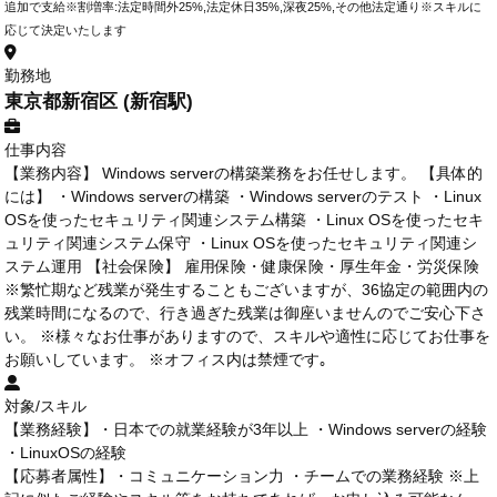
追加で支給※割増率:法定時間外25%,法定休日35%,深夜25%,その他法定通り※スキルに
応じて決定いたします
勤務地
東京都新宿区 (新宿駅)
仕事内容
【業務内容】 Windows serverの構築業務をお任せします。 【具体的
には】 ・Windows serverの構築 ・Windows serverのテスト ・Linux
OSを使ったセキュリティ関連システム構築 ・Linux OSを使ったセキ
ュリティ関連システム保守 ・Linux OSを使ったセキュリティ関連シ
ステム運用 【社会保険】 雇用保険・健康保険・厚生年金・労災保険
※繁忙期など残業が発生することもございますが、36協定の範囲内の
残業時間になるので、行き過ぎた残業は御座いませんのでご安心下さ
い。 ※様々なお仕事がありますので、スキルや適性に応じてお仕事を
お願いしています。 ※オフィス内は禁煙です｡
対象/スキル
【業務経験】・日本での就業経験が3年以上 ・Windows serverの経験
・LinuxOSの経験
【応募者属性】・コミュニケーション力 ・チームでの業務経験 ※上