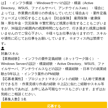
は】 ・インフラ構築 ・Windowsサーバの設計・構築（Active
Directory、WSUS、ファイルサーバ、アンチウイルスetc） ・場合に
よっては、作業費の見積りの作成をしていただく場合あり ・要件定義
フェーズより対応することもあり 【社会保険】 雇用保険・健康保
険・厚生年金・労災保険 ※繁忙期など残業が発生することもございま
すが、36協定の範囲内の残業時間になるので、行き過ぎた残業は御座
いませんのでご安心下さい。 ※様々なお仕事がありますので、スキル
や適性に応じてお仕事をお願いしています。 ※オフィス内は禁煙で
す｡
対象/スキル
【業務経験】・インフラの要件定義経験（ネットワーク除く） ・
Windows Serverの設計・構築経験 ・Active Directory、WSUS、ファ
イルサーバ、アンチウイルスなどの設計・構築経験 ・日本での就業経
験が3年以上 ・インフラ案件のPM経験
【応募者属性】・プロジェクトマネジメントの経験 ・1人称で業務遂
行できる方 ・作業見積り作成の経験 ※上記に似たご経験やスキル等
をお持ちであれば、お申し込み可能なケースもございます。まずはお
気軽にご相談ください。
【募集人数】1名
応募する