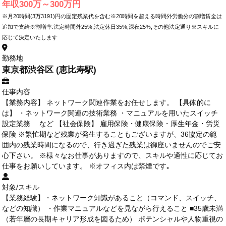
年収300万～300万円
※月20時間(3万3191)円の固定残業代を含む※20時間を超える時間外労働分の割増賃金は
追加で支給※割増率:法定時間外25%,法定休日35%,深夜25%,その他法定通り※スキルに
応じて決定いたします
勤務地
東京都渋谷区 (恵比寿駅)
仕事内容
【業務内容】 ネットワーク関連作業をお任せします。 【具体的に
は】 ・ネットワーク関連の技術業務 ・マニュアルを用いたスイッチ
設定業務 など 【社会保険】 雇用保険・健康保険・厚生年金・労災
保険 ※繁忙期など残業が発生することもございますが、36協定の範
囲内の残業時間になるので、行き過ぎた残業は御座いませんのでご安
心下さい。 ※様々なお仕事がありますので、スキルや適性に応じてお
仕事をお願いしています。 ※オフィス内は禁煙です｡
対象/スキル
【業務経験】・ネットワーク知識があること（コマンド、スイッチ、
などの知識） ・作業マニュアルなどを見ながら行えること ■35歳未満
（若年層の長期キャリア形成を図るため） ポテンシャルや人物重視の