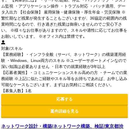
ム監視 ・アプリケーション操作 ・トラブル対応 ・バッチ適用、デー
タ入出力 【社会保険】 雇用保険・健康保険・厚生年金・労災保険 ※
繁忙期など残業が発生することもございますが、36協定の範囲内の残
業時間になるので、行き過ぎた残業は御座いませんのでご安心下さ
い。 ※様々なお仕事がありますので、スキルや適性に応じてお仕事を
お願いしています。 ※オフィス内は禁煙です｡
対象/スキル
【業務経験】・インフラ全般（サーバ、ネットワーク）の構築運用経
験 ・Windows、Linux両方のスキル ※ユーザーサポートメインなので
深い知識は必要ありません ・日本での就業経験が3年以上
【応募者属性】・コミュニケーションスキル高めの方 ・チームでの業
務経験 ※上記に似たご経験やスキル等をお持ちであれば、お申し込み
可能なケースもございます。まずはお気軽にご相談ください。
【募集人数】1名
応募する
案件詳細を見る
ネットワーク設計・構築/ネットワーク構築、検証/東京都渋