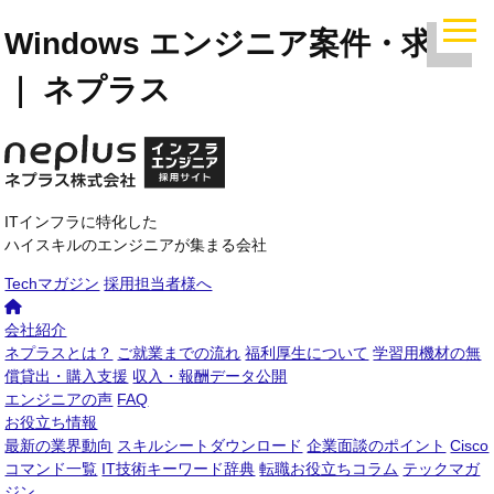
Windows エンジニア案件・求人
｜ ネプラス
ITインフラに特化した
ハイスキルのエンジニアが集まる会社
Techマガジン
採用担当者様へ
会社紹介
ネプラスとは？
ご就業までの流れ
福利厚生について
学習用機材の無
償貸出・購入支援
収入・報酬データ公開
エンジニアの声
FAQ
お役立ち情報
最新の業界動向
スキルシートダウンロード
企業面談のポイント
Cisco
コマンド一覧
IT技術キーワード辞典
転職お役立ちコラム
テックマガ
ジン