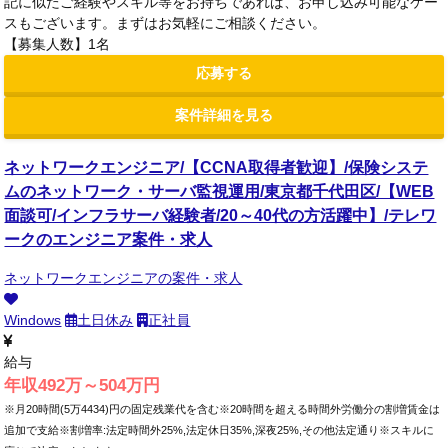
記に似たご経験やスキル等をお持ちであれば、お申し込み可能なケー
スもございます。まずはお気軽にご相談ください。
【募集人数】1名
応募する
案件詳細を見る
ネットワークエンジニア/【CCNA取得者歓迎】/保険システ
ムのネットワーク・サーバ監視運用/東京都千代田区/【WEB
面談可/インフラサーバ経験者/20～40代の方活躍中】/テレワ
ークのエンジニア案件・求人
ネットワークエンジニアの案件・求人
Windows
土日休み
正社員
給与
年収492万～504万円
※月20時間(5万4434)円の固定残業代を含む※20時間を超える時間外労働分の割増賃金は
追加で支給※割増率:法定時間外25%,法定休日35%,深夜25%,その他法定通り※スキルに