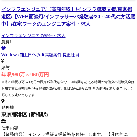
インフラエンジニア/【高額年収】/インフラ構築支援/東京都
港区/【WEB面談可/インフラサーバ経験者/20～40代の方活躍
中】/在宅ワークのエンジニア案件・求人
インフラエンジニアの案件・求人
急募!
Windows
土日休み
高額案件
正社員
給与
年収960万～960万円
※月20時間(1万6213)円の固定残業代を含む※20時間を超える時間外労働分の割増賃金は
追加で支給※割増率:法定時間外25%,法定休日35%,深夜25%,その他法定通り※スキルに
応じて決定いたします
勤務地
東京都港区 (新橋駅)
仕事内容
【業務内容】 インフラ構築支援業務をお任せします。 【具体的に