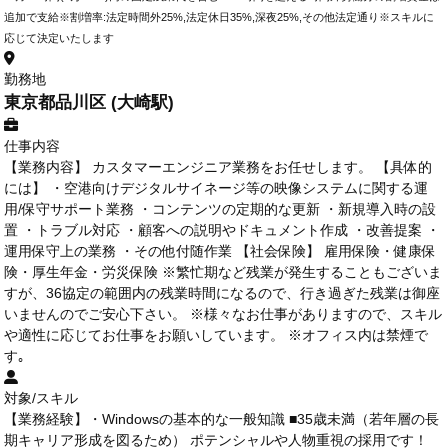
追加で支給※割増率:法定時間外25%,法定休日35%,深夜25%,その他法定通り※スキルに
応じて決定いたします
勤務地
東京都品川区 (大崎駅)
仕事内容
【業務内容】 カスタマーエンジニア業務をお任せします。 【具体的
には】 ・空港向けデジタルサイネージ等の映像システムに関する運
用/保守サポート業務 ・コンテンツの定期的な更新 ・新規導入時の設
置 ・トラブル対応 ・顧客への説明やドキュメント作成 ・改善提案 ・
運用保守上の業務 ・その他付随作業 【社会保険】 雇用保険・健康保
険・厚生年金・労災保険 ※繁忙期など残業が発生することもございま
すが、36協定の範囲内の残業時間になるので、行き過ぎた残業は御座
いませんのでご安心下さい。 ※様々なお仕事がありますので、スキル
や適性に応じてお仕事をお願いしています。 ※オフィス内は禁煙で
す｡
対象/スキル
【業務経験】・Windowsの基本的な一般知識 ■35歳未満（若年層の長
期キャリア形成を図るため） ポテンシャルや人物重視の採用です！