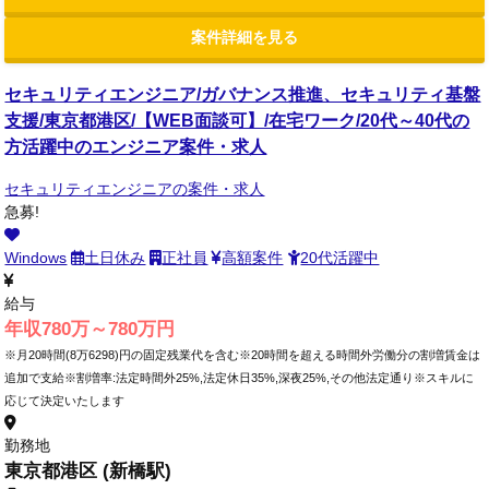
案件詳細を見る
セキュリティエンジニア/ガバナンス推進、セキュリティ基盤
支援/東京都港区/【WEB面談可】/在宅ワーク/20代～40代の
方活躍中のエンジニア案件・求人
セキュリティエンジニアの案件・求人
急募!
Windows
土日休み
正社員
高額案件
20代活躍中
給与
年収780万～780万円
※月20時間(8万6298)円の固定残業代を含む※20時間を超える時間外労働分の割増賃金は
追加で支給※割増率:法定時間外25%,法定休日35%,深夜25%,その他法定通り※スキルに
応じて決定いたします
勤務地
東京都港区 (新橋駅)