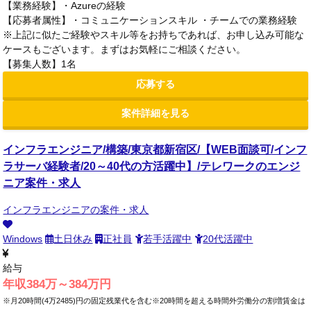
【業務経験】・Azureの経験
【応募者属性】・コミュニケーションスキル ・チームでの業務経験
※上記に似たご経験やスキル等をお持ちであれば、お申し込み可能な
ケースもございます。まずはお気軽にご相談ください。
【募集人数】1名
応募する
案件詳細を見る
インフラエンジニア/構築/東京都新宿区/【WEB面談可/インフ
ラサーバ経験者/20～40代の方活躍中】/テレワークのエンジ
ニア案件・求人
インフラエンジニアの案件・求人
Windows
土日休み
正社員
若手活躍中
20代活躍中
給与
年収384万～384万円
※月20時間(4万2485)円の固定残業代を含む※20時間を超える時間外労働分の割増賃金は