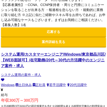
【応募者属性】・CCNA、CCNP保持者 ・周りと円滑にコミュニケー
ションを取ることが出来る方 ・報連相を怠らない方 ・能動的に業務
に取り組む方 ※上記に似たご経験やスキル等をお持ちであれば、お申
し込み可能なケースもございます。まずはお気軽にご相談ください。
【募集人数】1名
応募する
案件詳細を見る
システム運用/カスタマーエンジニア/Windows/東京都品川区/
【WEB面談可】/在宅勤務/20代～30代の方活躍中のエンジニ
ア案件・求人
システム運用の案件・求人
Windows
土日休み
正社員
若手活躍中
20代活躍中
給与
年収300万～300万円
※月20時間(3万3191)円の固定残業代を含む※20時間を超える時間外労働分の割増賃金は