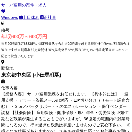
サーバ運用の案件・求人
Windows
土日休み
正社員
給与
年収600万～600万円
※月20時間(6万6383)円の固定残業代を含む※20時間を超える時間外労働分の割増賃金は
追加で支給※割増率:法定時間外25%,法定休日35%,深夜25%,その他法定通り※スキルに
応じて決定いたします
勤務地
東京都中央区 (小伝馬町駅)
仕事内容
【業務内容】 サーバ運用業務をお任せします。 【具体的には】 ・運
用支援 ・アラート監視メールの対応 ・1次切り分け（リモート調査含
む） ・SIer／バックサポートへのエスカレーション ・保守ベンダー
調整 【社会保険】 雇用保険・健康保険・厚生年金・労災保険 ※繁忙
期など残業が発生することもございますが、36協定の範囲内の残業時
間になるので、行き過ぎた残業は御座いませんのでご安心下さい。 ※
様々なお仕事がありますので、スキルや適性に応じてお仕事をお願い