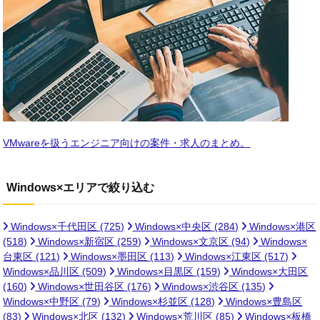
VMwareを扱うエンジニア向けの案件・求人のまとめ。
Windows×エリアで絞り込む
Windows×千代田区
(725)
Windows×中央区
(284)
Windows×港区
(518)
Windows×新宿区
(259)
Windows×文京区
(94)
Windows×
台東区
(121)
Windows×墨田区
(113)
Windows×江東区
(517)
Windows×品川区
(509)
Windows×目黒区
(159)
Windows×大田区
(160)
Windows×世田谷区
(176)
Windows×渋谷区
(135)
Windows×中野区
(79)
Windows×杉並区
(128)
Windows×豊島区
(83)
Windows×北区
(132)
Windows×荒川区
(85)
Windows×板橋