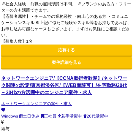
※社会人経験、前職の雇用形態は不問。 ※ブランクのある方・フリー
ターの方も活躍できます。
【応募者属性】・チームでの業務経験 ・向上心のある方 ・コミュニ
ケーションスキル ※上記に似たご経験やスキル等をお持ちであれば、
お申し込み可能なケースもございます。まずはお気軽にご相談くださ
い。
【募集人数】1名
応募する
案件詳細を見る
ネットワークエンジニア/【CCNA取得者歓迎】/ネットワー
ク関連の設定/東京都渋谷区/【WEB面談可】/在宅勤務/20代
～30代の方活躍中のエンジニア案件・求人
ネットワークエンジニアの案件・求人
Windows
土日休み
正社員
若手活躍中
20代活躍中
給与