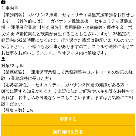
仕事内容
【業務内容】 ガバナンス推進、セキュリティ基盤支援業務をお任せし
ます。 【具体的には】 ・ガバナンス推進支援 ・セキュリティ基盤支
援 ・運用保守業務 【社会保険】 雇用保険・健康保険・厚生年金・労
災保険 ※繁忙期など残業が発生することもございますが、36協定の
範囲内の残業時間になるので、行き過ぎた残業は御座いませんのでご
安心下さい。 ※様々なお仕事がありますので、スキルや適性に応じて
お仕事をお願いしています。 ※オフィス内は禁煙です｡
対象/スキル
【業務経験】・運用保守業務にて業務調整やコントロールの対応の経
験 （業務調整に長けた方）
【応募者属性】・セキュリティ、ガバナンス関連の知識がある方 ・
BPCに関する知見がある方 ※上記に似たご経験やスキル等をお持ちで
あれば、お申し込み可能なケースもございます。まずはお気軽にご相
談ください。
【募集人数】1名
応募する
案件詳細を見る