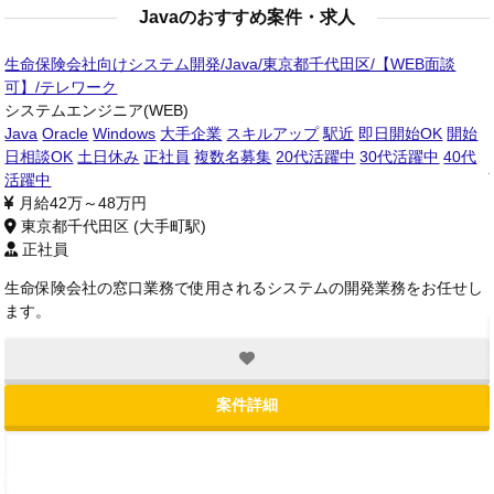
Javaのおすすめ案件・求人
生命保険会社向けシステム開発/Java/東京都千代田区/【WEB面談
可】/テレワーク
システムエンジニア(WEB)
0
Java
Oracle
Windows
大手企業
スキルアップ
駅近
即日開始OK
開始
複
日相談OK
土日休み
正社員
複数名募集
20代活躍中
30代活躍中
40代
国
活躍中
月給42万～48万円
東京都千代田区 (大手町駅)
正社員
生命保険会社の窓口業務で使用されるシステムの開発業務をお任せし
ます。
案件詳細