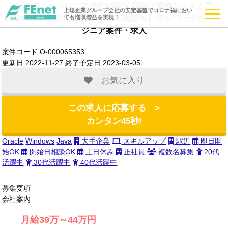
システムエンジニア(WEB)/官公庁向け業務システム開
上場企業グループ会社の安定基盤でコロナ禍におい
発/Java/東京都千代田区/【WEB面談可】/テレワークのエン
ても増収増益を実現！
ジニア案件・求人
案件コード:O-000065353
更新日:2022-11-27 終了予定日:2023-03-05
お気に入り
この求人に応募する >
カンタン45秒!
Oracle
Windows
Java
大手企業
スキルアップ
駅近
即日開
始OK
開始日相談OK
土日休み
正社員
複数名募集
20代
活躍中
30代活躍中
40代活躍中
募集要項
会社案内
月給39万～44万円