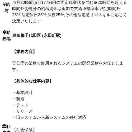
※月20時間(5万1779)円の固定残業代を含む※20時間を超える
給
時間外労働分の割増賃金は追加で支給※割増率:法定時間外
与
25%,法定休日35%,深夜25%,その他法定通り※スキルに応じて
決定いたします
勤
東京都千代田区 (永田町駅)
務地
【業務内容】
官公庁の業務で使用されるシステムの開発業務をお任せしま
す。
【具体的な仕事内容】
・基本設計
・製造
・テスト
・リリース
・旧システムから新システムの移行対応
仕
【社会保険】