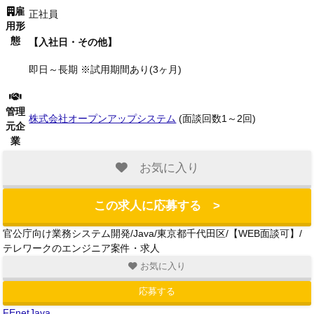
雇
正社員
用形
態
【入社日・その他】
即日～長期 ※試用期間あり(3ヶ月)
管理
株式会社オープンアップシステム
(面談回数1～2回)
元企
業
お気に入り
この求人に応募する >
官公庁向け業務システム開発/Java/東京都千代田区/【WEB面談可】/
テレワークのエンジニア案件・求人
お気に入り
応募する
FEnetJava