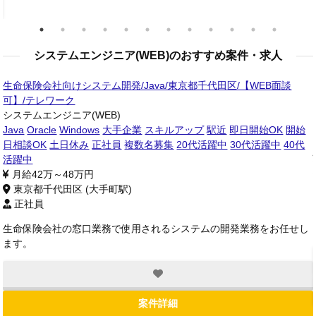
システムエンジニア(WEB)のおすすめ案件・求人
生命保険会社向けシステム開発/Java/東京都千代田区/【WEB面談
可】/テレワーク
システムエンジニア(WEB)
Java
Oracle
Windows
大手企業
スキルアップ
駅近
即日開始OK
開始
日相談OK
土日休み
正社員
複数名募集
20代活躍中
30代活躍中
40代
活躍中
月給42万～48万円
東京都千代田区 (大手町駅)
正社員
築
生命保険会社の窓口業務で使用されるシステムの開発業務をお任せし
ジ
ます。
案件詳細