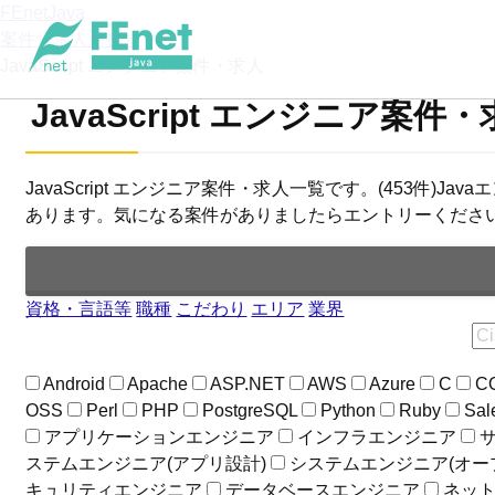
FEnetJava
案件・求人を探す
JavaScript エンジニア案件・求人
JavaScript エンジニア案件
JavaScript エンジニア案件・求人一覧です。(453件)J
あります。気になる案件がありましたらエントリーくださ
資格・言語等
職種
こだわり
エリア
業界
Android
Apache
ASP.NET
AWS
Azure
C
C
OSS
Perl
PHP
PostgreSQL
Python
Ruby
Sal
アプリケーションエンジニア
インフラエンジニア
ステムエンジニア(アプリ設計)
システムエンジニア(オー
キュリティエンジニア
データベースエンジニア
ネッ