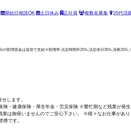
開始日相談OK
土日休み
正社員
複数名募集
20代活
働分の割増賃金は追加で支給※割増率:法定時間外25%,法定休日35%,深夜25
任せします。
雇用保険・健康保険・厚生年金・労災保険 ※繁忙期など残業が発
残業は御座いませんのでご安心下さい。 ※様々なお仕事があ
禁煙です｡