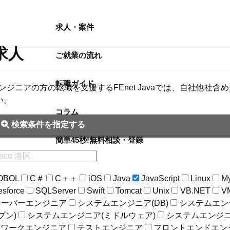
求人・案件
・求人
ご就業の流れ
転職ガイド
avaエンジニアの方の転職を支援するFEnet Javaでは、自社他
い。
コラム
検索条件を指定する
簡単45秒!
無料相談・登録
OBOL
C＃
C＋＋
iOS
Java
JavaScript
Linux
M
esforce
SQLServer
Swift
Tomcat
Unix
VB.NET
V
サーバーエンジニア
システムエンジニア(DB)
システムエンジ
プン)
システムエンジニア(ミドルウェア)
システムエンジニ
トワークエンジニア
テストエンジニア
フロントエンドエン