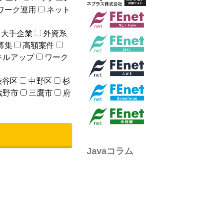
ワーク運用
ネット
大手企業
外資系
募集
高額案件
キルアップ
ワーク
渋谷区
中野区
杉
蔵野市
三鷹市
府
Javaコラム