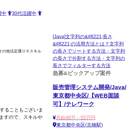
躍中
30代活躍中
[Java]文字列の&#8221;長さ
&#8221;の活用方法とは？文字列
の長さでソートする方法・文字列
%,その他法定通り※スキル
の長さで分割する方法・文字列の
長さでフィルターする方法
急募&ピックアップ案件
販売管理システム開発/Java/
東京都中央区/【WEB面談
可】/テレワーク
生することもございま
りますので、スキルや
月給49万～55万円
東京都中央区(京橋駅)