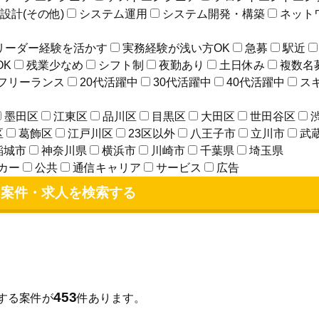
設計(その他)
システム運用
システム開発・構築
ネット
リーダー経験を活かす
実務経験が浅い方OK
急募
駅近
OK
残業少なめ
シフト制
夜勤あり
土日休み
複数名
フリーランス
20代活躍中
30代活躍中
40代活躍中
ス
墨田区
江東区
品川区
目黒区
大田区
世田谷区
区
葛飾区
江戸川区
23区以外
八王子市
立川市
武
稲城市
神奈川県
横浜市
川崎市
千葉県
埼玉県
カー
公共
通信キャリア
サービス
広告
案件・求人を検索する
453
する案件が
件あります。