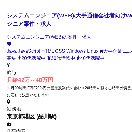
システムエンジニア(WEB)/大手通信会社者向けWe
ジニア案件・求人
システムエンジニア(WEB)の案件・求人
Java
JavaScript
HTML
CSS
Windows
Linux
大手企業
募集
20代活躍中
30代活躍中
40代活躍中
給与
月給42万～48万円
※月20時間(5万5762)円の固定残業代を含む※20時間を超える時間外労
に応じて決定いたします
勤務地
東京都港区 (品川駅)
仕事内容