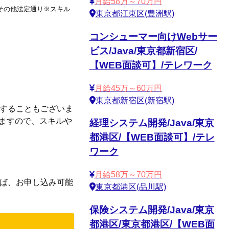
月給58万～70万円
%,その他法定通り※スキル
東京都江東区(豊洲駅)
コンシューマー向けWebサー
ビス/Java/東京都新宿区/
【WEB面談可】/テレワーク
月給45万～60万円
東京都新宿区(新宿駅)
生することもございま
りますので、スキルや
経理システム開発/Java/東京
都港区/【WEB面談可】/テレ
ワーク
月給58万～70万円
れば、お申し込み可能
東京都港区(品川駅)
保険システム開発/Java/東京
都港区/東京都港区/【WEB面