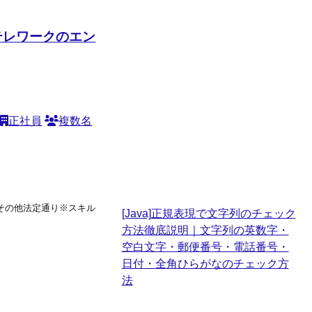
/テレワークのエン
正社員
複数名
%,その他法定通り※スキル
[Java]正規表現で文字列のチェック
方法徹底説明｜文字列の英数字・
空白文字・郵便番号・電話番号・
日付・全角ひらがなのチェック方
法