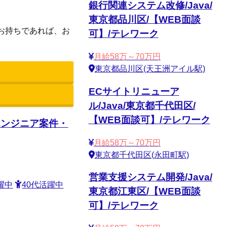
銀行関連システム改修/Java/
東京都品川区/【WEB面談
をお持ちであれば、お
可】/テレワーク
月給58万～70万円
東京都品川区(天王洲アイル駅)
ECサイトリニューア
ル/Java/東京都千代田区/
【WEB面談可】/テレワーク
のエンジニア案件・
月給58万～70万円
東京都千代田区(永田町駅)
営業支援システム開発/Java/
躍中
40代活躍中
東京都江東区/【WEB面談
可】/テレワーク