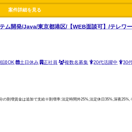
案件詳細を見る
テム開発/Java/東京都港区/【WEB面談可】/テレ
相談OK
土日休み
正社員
複数名募集
20代活躍中
30
働分の割増賃金は追加で支給※割増率:法定時間外25%,法定休日35%,深夜25