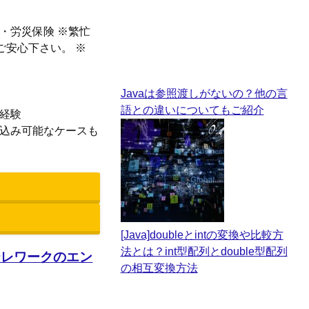
・労災保険 ※繁忙
ご安心下さい。 ※
Javaは参照渡しがないの？他の言
語との違いについてもご紹介
の経験
し込み可能なケースも
[Java]doubleとintの変換や比較方
法とは？int型配列とdouble型配列
/テレワークのエン
の相互変換方法