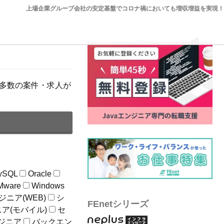
上場企業グループ会社の安定基盤でコロナ禍においても増収増益を実現！
社含め多数の案件・求人が
ySQL
Oracle
Mware
Windows
ニア(WEB)
シ
FEnetシリーズ
ア(モバイル)
セ
ジニア
バックエン