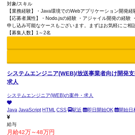
対象/スキル
【業務経験】・Java環境でのWebアプリケーション開発経験（
【応募者属性】・Nodo.jsの経験 ・アジャイル開発の
申し込み可能なケースもございます。まずはお気軽にご相
【募集人数】1～2名
システムエンジニア(WEB)/放送事業者向け開発支
求人
システムエンジニア(WEB)の案件・求人
Java
JavaScript
HTML
CSS
駅近
即日開始OK
開始日
給与
月給42万～48万円