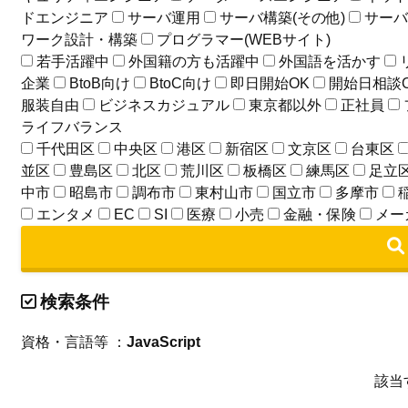
ドエンジニア
サーバ運用
サーバ構築(その他)
サーバ
ワーク設計・構築
プログラマー(WEBサイト)
若手活躍中
外国籍の方も活躍中
外国語を活かす
企業
BtoB向け
BtoC向け
即日開始OK
開始日相談
服装自由
ビジネスカジュアル
東京都以外
正社員
ライフバランス
千代田区
中央区
港区
新宿区
文京区
台東区
並区
豊島区
北区
荒川区
板橋区
練馬区
足立
中市
昭島市
調布市
東村山市
国立市
多摩市
エンタメ
EC
SI
医療
小売
金融・保険
メー
検索条件
資格・言語等 ：
JavaScript
該当