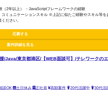
2年以上） ・JavaScriptフレームワークの経験
経験 ・コミュニケーションスキル ※上記に似たご経験やスキル等
談ください。
応募する
案件詳細を見る
援/Java/東京都港区/【WEB面談可】/テレワーク
相談OK
土日休み
正社員
高額案件
20代活躍中
30代活