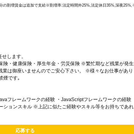
働分の割増賃金は追加で支給※割増率:法定時間外25%,法定休日35%,深夜25
任せします。
雇用保険・健康保険・厚生年金・労災保険 ※繁忙期など残業が発
残業は御座いませんのでご安心下さい。 ※様々なお仕事があ
禁煙です｡
vaフレームワークの経験 ・JavaScriptフレームワークの経験
ーションスキル ※上記に似たご経験やスキル等をお持ちであ
応募する