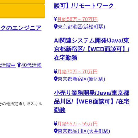
談可】/リモートワーク
月給58万～70万円
東京都港区(浜松町駅)
ワークのエンジニア
AI関連システム開発/Java/東
京都新宿区/【WEB面談可】/
在宅勤務
代活躍中
40代活躍
月給70万～70万円
東京都新宿区(新宿駅)
小売り業務開発/Java/東京都
品川区/【WEB面談可】/在宅
%,その他法定通り※スキル
勤務
月給55万～55万円
東京都品川区(大井町駅)