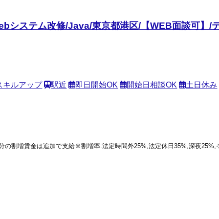
bシステム改修/Java/東京都港区/【WEB面談可】
スキルアップ
駅近
即日開始OK
開始日相談OK
土日休み
働分の割増賃金は追加で支給※割増率:法定時間外25%,法定休日35%,深夜25