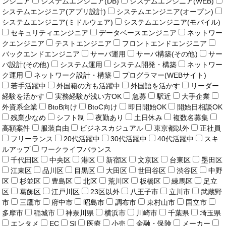
ンジニア
システムエンジニア(DB)
システムエンジニア(WEB)
システムエンジニア(アプリ設計)
システムエンジニア(オープン)
システムエンジニア(ミドルウェア)
システムエンジニア(モバイル)
セキュリティエンジニア
データベースエンジニア
ネットワー
クエンジニア
テストエンジニア
フロントエンドエンジニア
バックエンドエンジニア
サーバ運用
サーバ構築(その他)
サー
バ設計(その他)
システム運用
システム開発・構築
ネットワー
ク運用
ネットワーク設計・構築
プログラマー(WEBサイト)
若手活躍中
外国籍の方も活躍中
外国語を活かす
リーダー
経験を活かす
実務経験が浅い方OK
急募
駅近
大手企業
外資系企業
BtoB向け
BtoC向け
即日開始OK
開始日相談OK
残業少なめ
シフト制
夜勤あり
土日休み
複数名募集
高額案件
服装自由
ビジネスカジュアル
東京都以外
正社員
フリーランス
20代活躍中
30代活躍中
40代活躍中
スキ
ルアップ
ワークライフバランス
千代田区
中央区
港区
新宿区
文京区
台東区
墨田区
江東区
品川区
目黒区
大田区
世田谷区
渋谷区
中野
区
杉並区
豊島区
北区
荒川区
板橋区
練馬区
足立
区
葛飾区
江戸川区
23区以外
八王子市
立川市
武蔵野
市
三鷹市
府中市
昭島市
調布市
東村山市
国立市
多摩市
稲城市
神奈川県
横浜市
川崎市
千葉県
埼玉県
エンタメ
EC
SI
医療
小売
金融・保険
メーカー