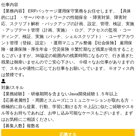
仕事内容
【業務内容】 ERPパッケージ運用保守業務をお任せします。 【具体
的には】 ・サーバやネットワークの性能保全 ・障害対策、障害対
応、スクリプト解析 ・バックアップの計画、設定、管理、検証、実施
・アップデート管理（計画、実施） ・ログ、アクセスの監視 ・コー
ディング、検証、実施（バッチ、シェルスクリプト） ・ユーザアカウ
ント管理（登録、設定） ・運用マニュアル整備 【社会保険】 雇用保
険・健康保険・厚生年金・労災保険 ※繁忙期など残業が発生すること
もございますが、36協定の範囲内の残業時間になるので、行き過ぎた
残業は御座いませんのでご安心下さい。 ※様々なお仕事がありますの
で、スキルや適性に応じてお仕事をお願いしています。 ※オフィス内
は禁煙です｡
対象/スキル
【業務経験】・研修期間を含まないJava開発経験１.５年以上
【応募者属性】・周囲とスムーズにコミュニケーションが取れる方 ・
積極的に自ら提案、行動、学習に動ける方 ※上記に似たご経験やスキ
ル等をお持ちであれば、お申し込み可能なケースもございます。まず
はお気軽にご相談ください。
【募集人数】複数名
応募する