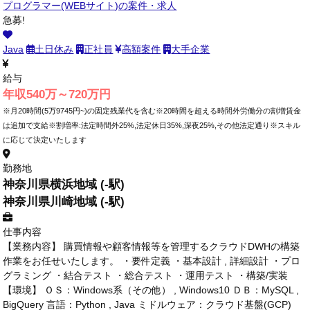
プログラマー(WEBサイト)の案件・求人
急募!
Java
土日休み
正社員
高額案件
大手企業
給与
年収540万～720万円
※月20時間(5万9745円~)の固定残業代を含む※20時間を超える時間外労働分の割増賃金
は追加で支給※割増率:法定時間外25%,法定休日35%,深夜25%,その他法定通り※スキル
に応じて決定いたします
勤務地
神奈川県横浜地域 (-駅)
神奈川県川崎地域 (-駅)
仕事内容
【業務内容】 購買情報や顧客情報等を管理するクラウドDWHの構築
作業をお任せいたします。 ・要件定義 ・基本設計 , 詳細設計 ・プロ
グラミング ・結合テスト ・総合テスト ・運用テスト ・構築/実装
【環境】 ＯＳ：Windows系（その他） , Windows10 ＤＢ：MySQL ,
BigQuery 言語：Python , Java ミドルウェア：クラウド基盤(GCP)