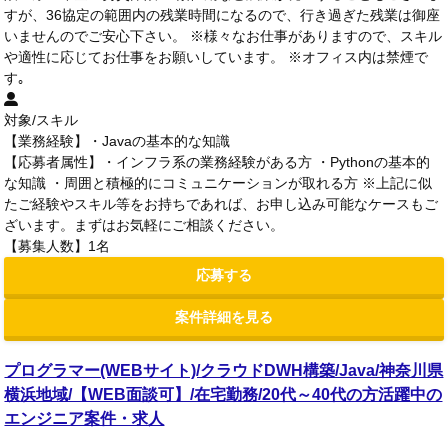
すが、36協定の範囲内の残業時間になるので、行き過ぎた残業は御座
いませんのでご安心下さい。 ※様々なお仕事がありますので、スキル
や適性に応じてお仕事をお願いしています。 ※オフィス内は禁煙で
す｡
対象/スキル
【業務経験】・Javaの基本的な知識
【応募者属性】・インフラ系の業務経験がある方 ・Pythonの基本的
な知識 ・周囲と積極的にコミュニケーションが取れる方 ※上記に似
たご経験やスキル等をお持ちであれば、お申し込み可能なケースもご
ざいます。まずはお気軽にご相談ください。
【募集人数】1名
応募する
案件詳細を見る
プログラマー(WEBサイト)/クラウドDWH構築/Java/神奈川県
横浜地域/【WEB面談可】/在宅勤務/20代～40代の方活躍中の
エンジニア案件・求人