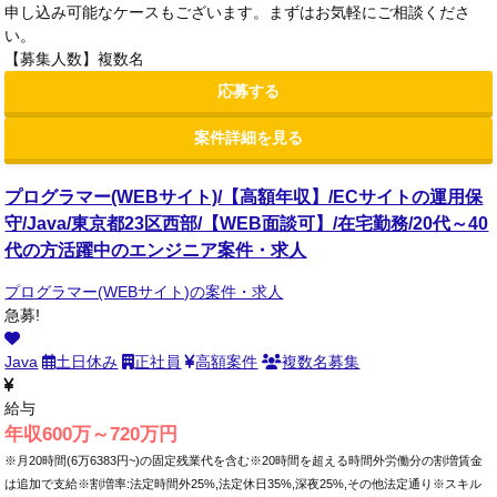
申し込み可能なケースもございます。まずはお気軽にご相談くださ
い。
【募集人数】複数名
応募する
案件詳細を見る
プログラマー(WEBサイト)/【高額年収】/ECサイトの運用保
守/Java/東京都23区西部/【WEB面談可】/在宅勤務/20代～40
代の方活躍中のエンジニア案件・求人
プログラマー(WEBサイト)の案件・求人
急募!
Java
土日休み
正社員
高額案件
複数名募集
給与
年収600万～720万円
※月20時間(6万6383円~)の固定残業代を含む※20時間を超える時間外労働分の割増賃金
は追加で支給※割増率:法定時間外25%,法定休日35%,深夜25%,その他法定通り※スキル