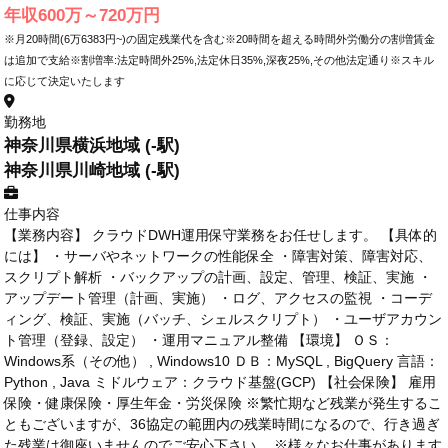
年収600万～720万円
※月20時間(6万6383円~)の固定残業代を含む※20時間を超える時間外労働分の割増賃金
は追加で支給※割増率:法定時間外25%,法定休日35%,深夜25%,その他法定通り※スキル
に応じて決定いたします
勤務地
神奈川県横浜地域 (-駅)
神奈川県川崎地域 (-駅)
仕事内容
【業務内容】 クラウドDWH運用保守業務をお任せします。 【具体的
には】 ・サーバやネットワークの性能保全 ・障害対策、障害対応、
スクリプト解析 ・バックアップの計画、設定、管理、検証、実施 ・
アップデート管理（計画、実施） ・ログ、アクセスの監視 ・コーデ
ィング、検証、実施（バッチ、シェルスクリプト） ・ユーザアカウン
ト管理（登録、設定） ・運用マニュアル整備 【環境】 ＯＳ：
Windows系（その他） , Windows10 ＤＢ：MySQL , BigQuery 言語：
Python , Java ミドルウェア：クラウド基盤(GCP) 【社会保険】 雇用
保険・健康保険・厚生年金・労災保険 ※繁忙期など残業が発生するこ
ともございますが、36協定の範囲内の残業時間になるので、行き過ぎ
た残業は御座いませんのでご安心下さい。 ※様々なお仕事があります