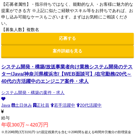
【応募者属性】・指示待ちではなく、能動的な人 ・お客様に魅力的な
提案ができる方 ※上記に似たご経験やスキル等をお持ちであれば、お
申し込み可能なケースもございます。まずはお気軽にご相談くださ
い。
【募集人数】複数名
応募する
案件詳細を見る
システム開発・構築/放送事業者向け業務システム開発のテス
ター/Java/神奈川県横浜市/【WEB面談可】/在宅勤務/20代～
40代の方活躍中のエンジニア案件・求人
システム開発・構築の案件・求人
Java
土日休み
正社員
若手活躍中
20代活躍中
給与
年収300万～420万円
※月20時間(3万3191円~)の固定残業代を含む※20時間を超える時間外労働分の割増賃金