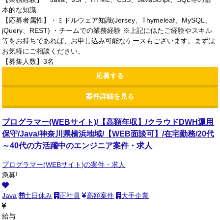
本的な知識
【応募者属性】・ミドルウェア知識(Jersey、Thymeleaf、MySQL、
jQuery、REST) ・チームでの業務経験 ※上記に似たご経験やスキル
等をお持ちであれば、お申し込み可能なケースもございます。まずは
お気軽にご相談ください。
【募集人数】3名
応募する
案件詳細を見る
プログラマー(WEBサイト)/【高額年収】/クラウドDWH運用
保守/Java/神奈川県横浜地域/【WEB面談可】/在宅勤務/20代
～40代の方活躍中のエンジニア案件・求人
プログラマー(WEBサイト)の案件・求人
急募!
Java
土日休み
正社員
高額案件
大手企業
給与