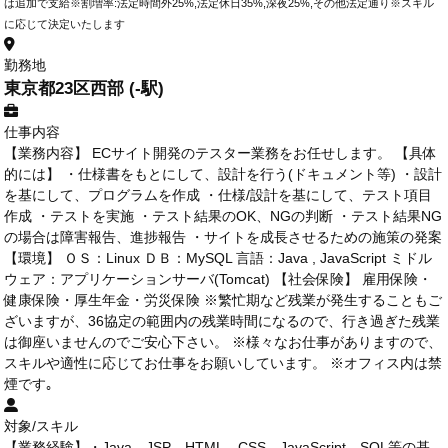
は追加で支給※割増率:法定時間外25%,法定休日35%,深夜25%,その他法定通り※スキル
に応じて決定いたします
勤務地
東京都23区西部 (-駅)
仕事内容
【業務内容】 ECサイト開発のテスター業務をお任せします。 【具体
的には】 ・仕様書をもとにして、設計を行う(ドキュメント等) ・設計
を基にして、プログラムを作成 ・仕様/設計を基にして、テスト項目
作成 ・テストを実施 ・テスト結果のOK、NGの判断 ・テスト結果NG
の場合は障害報告、進捗報告 ・サイトを成長させるための施策の発案
【環境】 ＯＳ：Linux ＤＢ：MySQL 言語：Java , JavaScript ミドル
ウェア：アプリケーションサーバ(Tomcat) 【社会保険】 雇用保険・
健康保険・厚生年金・労災保険 ※繁忙期など残業が発生することもご
ざいますが、36協定の範囲内の残業時間になるので、行き過ぎた残業
は御座いませんのでご安心下さい。 ※様々なお仕事がありますので、
スキルや適性に応じてお仕事をお願いしています。 ※オフィス内は禁
煙です｡
対象/スキル
【業務経験】・Java、JSP、HTML、CSS、JavaScript、SQL等の基