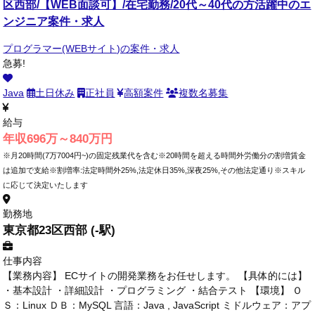
区西部/【WEB面談可】/在宅勤務/20代～40代の方活躍中のエ
ンジニア案件・求人
プログラマー(WEBサイト)の案件・求人
急募!
Java
土日休み
正社員
高額案件
複数名募集
給与
年収696万～840万円
※月20時間(7万7004円~)の固定残業代を含む※20時間を超える時間外労働分の割増賃金
は追加で支給※割増率:法定時間外25%,法定休日35%,深夜25%,その他法定通り※スキル
に応じて決定いたします
勤務地
東京都23区西部 (-駅)
仕事内容
【業務内容】 ECサイトの開発業務をお任せします。 【具体的には】
・基本設計 ・詳細設計 ・プログラミング ・結合テスト 【環境】 Ｏ
Ｓ：Linux ＤＢ：MySQL 言語：Java , JavaScript ミドルウェア：アプ