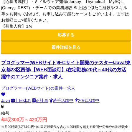
【応募者属性】・ミドルウェア知識(Jersey、Thymeleaf、MySQL、
jQuery、REST) ・チームでの業務経験 ※上記に似たご経験やスキル
等をお持ちであれば、お申し込み可能なケースもございます。まずは
お気軽にご相談ください。
【募集人数】3名
応募する
案件詳細を見る
プログラマー(WEBサイト)/ECサイト開発のテスター/Java/東
京都23区西部/【WEB面談可】/在宅勤務/20代～40代の方活
躍中のエンジニア案件・求人
プログラマー(WEBサイト)の案件・求人
Java
土日休み
正社員
若手活躍中
20代活躍中
給与
年収300万～420万円
※月20時間(3万3191円~)の固定残業代を含む※20時間を超える時間外労働分の割増賃金