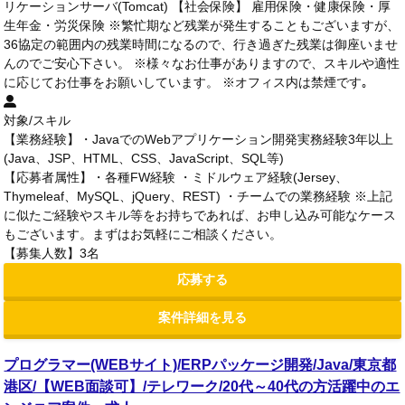
リケーションサーバ(Tomcat) 【社会保険】 雇用保険・健康保険・厚
生年金・労災保険 ※繁忙期など残業が発生することもございますが、
36協定の範囲内の残業時間になるので、行き過ぎた残業は御座いませ
んのでご安心下さい。 ※様々なお仕事がありますので、スキルや適性
に応じてお仕事をお願いしています。 ※オフィス内は禁煙です｡
対象/スキル
【業務経験】・JavaでのWebアプリケーション開発実務経験3年以上
(Java、JSP、HTML、CSS、JavaScript、SQL等)
【応募者属性】・各種FW経験 ・ミドルウェア経験(Jersey、
Thymeleaf、MySQL、jQuery、REST) ・チームでの業務経験 ※上記
に似たご経験やスキル等をお持ちであれば、お申し込み可能なケース
もございます。まずはお気軽にご相談ください。
【募集人数】3名
応募する
案件詳細を見る
プログラマー(WEBサイト)/ERPパッケージ開発/Java/東京都
港区/【WEB面談可】/テレワーク/20代～40代の方活躍中のエ