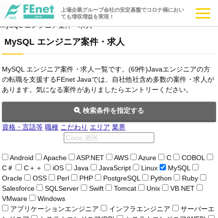
FEnetJava
上場企業グループ会社の安定基盤でコロナ禍におい
案件・求人を探す
ても増収増益を実現！
MySQL エンジニア案件・求人
MySQL エンジニア案件・求人
MySQL エンジニア案件・求人一覧です。(69件)Javaエンジニアの方
の転職を支援するFEnet Javaでは、自社他社含め多数の案件・求人が
あります。気になる案件がありましたらエントリーください。
検索条件を指定する
資格・言語等
職種
こだわり
エリア
業界
Android
Apache
ASP.NET
AWS
Azure
C
COBOL
C＃
C＋＋
iOS
Java
JavaScript
Linux
MySQL
Oracle
OSS
Perl
PHP
PostgreSQL
Python
Ruby
Salesforce
SQLServer
Swift
Tomcat
Unix
VB.NET
VMware
Windows
アプリケーションエンジニア
インフラエンジニア
サーバーエ