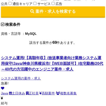
公共
通信キャリア
サービス
広告
案件・求人を検索する
検索条件
資格・言語等 ：
MySQL
69
該当する案件が
件あります。
システム運用/【高額年収】/放送事業者向け業務システム運
用保守/Java/神奈川県横浜市/【WEB面談可】/在宅勤務/20代
～40代の方活躍中のエンジニア案件・求人
システム運用の案件・求人
急募!
Java
土日休み
正社員
高額案件
複数名募集
給与