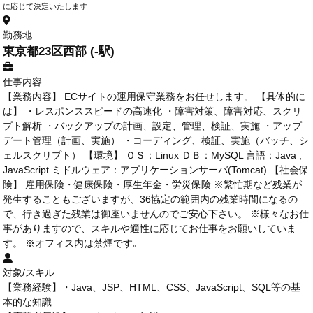
に応じて決定いたします
勤務地
東京都23区西部 (-駅)
仕事内容
【業務内容】 ECサイトの運用保守業務をお任せします。 【具体的に
は】 ・レスポンススピードの高速化 ・障害対策、障害対応、スクリ
プト解析 ・バックアップの計画、設定、管理、検証、実施 ・アップ
デート管理（計画、実施） ・コーディング、検証、実施（バッチ、シ
ェルスクリプト） 【環境】 ＯＳ：Linux ＤＢ：MySQL 言語：Java ,
JavaScript ミドルウェア：アプリケーションサーバ(Tomcat) 【社会保
険】 雇用保険・健康保険・厚生年金・労災保険 ※繁忙期など残業が
発生することもございますが、36協定の範囲内の残業時間になるの
で、行き過ぎた残業は御座いませんのでご安心下さい。 ※様々なお仕
事がありますので、スキルや適性に応じてお仕事をお願いしていま
す。 ※オフィス内は禁煙です｡
対象/スキル
【業務経験】・Java、JSP、HTML、CSS、JavaScript、SQL等の基
本的な知識