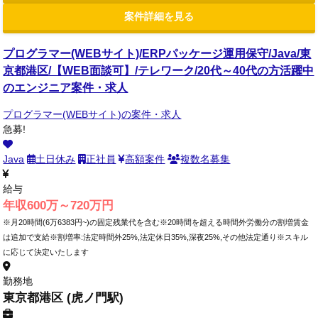
案件詳細を見る
プログラマー(WEBサイト)/ERPパッケージ運用保守/Java/東
京都港区/【WEB面談可】/テレワーク/20代～40代の方活躍中
のエンジニア案件・求人
プログラマー(WEBサイト)の案件・求人
急募!
Java
土日休み
正社員
高額案件
複数名募集
給与
年収600万～720万円
※月20時間(6万6383円~)の固定残業代を含む※20時間を超える時間外労働分の割増賃金
は追加で支給※割増率:法定時間外25%,法定休日35%,深夜25%,その他法定通り※スキル
に応じて決定いたします
勤務地
東京都港区 (虎ノ門駅)