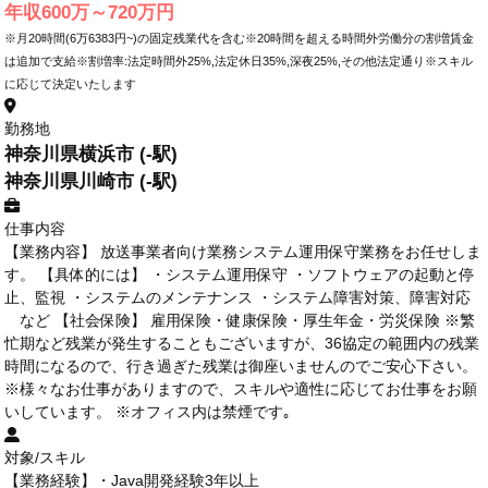
年収600万～720万円
※月20時間(6万6383円~)の固定残業代を含む※20時間を超える時間外労働分の割増賃金
は追加で支給※割増率:法定時間外25%,法定休日35%,深夜25%,その他法定通り※スキル
に応じて決定いたします
勤務地
神奈川県横浜市 (-駅)
神奈川県川崎市 (-駅)
仕事内容
【業務内容】 放送事業者向け業務システム運用保守業務をお任せしま
す。 【具体的には】 ・システム運用保守 ・ソフトウェアの起動と停
止、監視 ・システムのメンテナンス ・システム障害対策、障害対応
など 【社会保険】 雇用保険・健康保険・厚生年金・労災保険 ※繁
忙期など残業が発生することもございますが、36協定の範囲内の残業
時間になるので、行き過ぎた残業は御座いませんのでご安心下さい。
※様々なお仕事がありますので、スキルや適性に応じてお仕事をお願
いしています。 ※オフィス内は禁煙です｡
対象/スキル
【業務経験】・Java開発経験3年以上