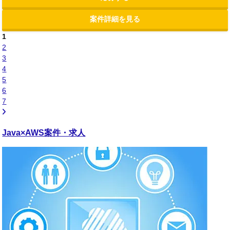
案件詳細を見る
1
2
3
4
5
6
7
Java×AWS
案件・求人