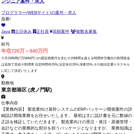
ンジニア案件・求人
プログラマー(WEBサイト)の案件・求人
急募!
Java
土日休み
正社員
高額案件
複数名募集
給与
年収720万～840万円
※月20時間(7万9660円~)の固定残業代を含む※20時間を超える時間外労働分の割増賃金
は追加で支給※割増率:法定時間外25%,法定休日35%,深夜25%,その他法定通り※スキル
に応じて決定いたします
勤務地
東京都港区 (虎ノ門駅)
仕事内容
【業務内容】 製造業向け基幹システムのERPパッケージ開発案件の詳
細設計開発業務をお任せいたします。 最初は主に設計書を元に数値の
正誤を検証していただきます。 製造業向けの受注・発注・原価管理・
会計などの業務的な部分を担うパッケージとなりますが、 業務知識は