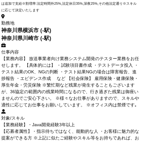
は追加で支給※割増率:法定時間外25%,法定休日35%,深夜25%,その他法定通り※スキル
に応じて決定いたします
勤務地
神奈川県横浜市 (-駅)
神奈川県川崎市 (-駅)
仕事内容
【業務内容】 放送事業者向け業務システム開発のテスター業務をお任
せします。 【具体的には】 ・試験項目書作成 ・テストデータ投入 ・
テスト結果のOK、NGの判断 ・テスト結果NGの場合は障害報告、進
捗報告 ・エビデンス作成 など 【社会保険】 雇用保険・健康保険・
厚生年金・労災保険 ※繁忙期など残業が発生することもございます
が、36協定の範囲内の残業時間になるので、行き過ぎた残業は御座い
ませんのでご安心下さい。 ※様々なお仕事がありますので、スキルや
適性に応じてお仕事をお願いしています。 ※オフィス内は禁煙です｡
対象/スキル
【業務経験】・Java開発経験3年以上
【応募者属性】・指示待ちではなく、能動的な人 ・お客様に魅力的な
提案ができる方 ※上記に似たご経験やスキル等をお持ちであれば、お