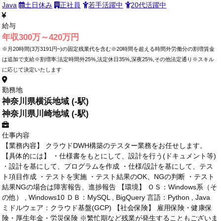
Java
土日休み
正社員
若手活躍中
20代活躍中
給与
年収300万～420万円
※月20時間(3万3191円~)の固定残業代を含む※20時間を超える時間外労働分の割増賃金
は追加で支給※割増率:法定時間外25%,法定休日35%,深夜25%,その他法定通り※スキル
に応じて決定いたします
勤務地
神奈川県横浜地域 (-駅)
神奈川県川崎地域 (-駅)
仕事内容
【業務内容】 クラウドDWH構築のテスター業務をお任せします。
【具体的には】 ・仕様書をもとにして、設計を行う(ドキュメント等)
・設計を基にして、プログラムを作成 ・仕様/設計を基にして、テス
ト項目作成 ・テストを実施 ・テスト結果のOK、NGの判断 ・テスト
結果NGの場合は障害報告、進捗報告 【環境】 ＯＳ：Windows系（そ
の他） , Windows10 ＤＢ：MySQL , BigQuery 言語：Python , Java
ミドルウェア：クラウド基盤(GCP) 【社会保険】 雇用保険・健康保
険・厚生年金・労災保険 ※繁忙期など残業が発生することもございま