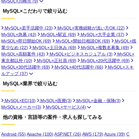
MySQL×川崎市
(9)
MySQL×こだわりで絞り込む
MySQL×若手活躍中
(23)
MySQL×実務経験が浅い方OK
(22)
MySQL×急募
(43)
MySQL×駅近
(69)
MySQL×大手企業
(37)
MySQL×即日開始OK
(69)
MySQL×開始日相談OK
(69)
MySQL×残
業少なめ
(22)
MySQL×土日休み
(69)
MySQL×複数名募集
(49)
MySQL×高額案件
(43)
MySQL×ビジネスカジュアル
(3)
MySQL×
東京都以外
(10)
MySQL×正社員
(69)
MySQL×20代活躍中
(69)
MySQL×30代活躍中
(69)
MySQL×40代活躍中
(66)
MySQL×スキ
ルアップ
(37)
MySQL×業界で絞り込む
MySQL×EC(10)
MySQL×医療(3)
MySQL×金融・保険(3)
MySQL×メーカー(3)
MySQL×サービス(4)
他の資格・言語等の案件・求人も探してみる
Android
(55)
Apache
(100)
ASP.NET
(26)
AWS
(179)
Azure
(39)
C