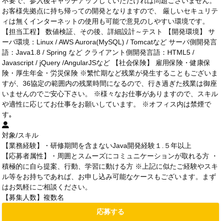
不要で、参入後キャッチアップしていただければ問題ございません。
お客様先拠点に持ち帰っての開発となりますので、 厳しいセキュリテ
ィは無くインターネットの使用も可能で意見のしやすい環境です。
【担当工程】 数値検証、その後、詳細設計～テスト 【開発環境】 サ
ーバ環境：Linux / AWS Aurora(MySQL) / Tomcatなど サーバ側開発言
語：Java1.8 / Spring など クライアント側開発言語：HTML5 /
Javascript / jQuery /AngularJSなど 【社会保険】 雇用保険・健康保
険・厚生年金・労災保険 ※繁忙期など残業が発生することもございま
すが、36協定の範囲内の残業時間になるので、行き過ぎた残業は御座
いませんのでご安心下さい。 ※様々なお仕事がありますので、スキル
や適性に応じてお仕事をお願いしています。 ※オフィス内は禁煙で
す｡
対象/スキル
【業務経験】・研修期間を含まないJava開発経験１.５年以上
【応募者属性】・周囲とスムーズにコミュニケーションが取れる方 ・
積極的に自ら提案、行動、学習に動ける方 ※上記に似たご経験やスキ
ル等をお持ちであれば、お申し込み可能なケースもございます。まず
はお気軽にご相談ください。
【募集人数】複数名
応募する