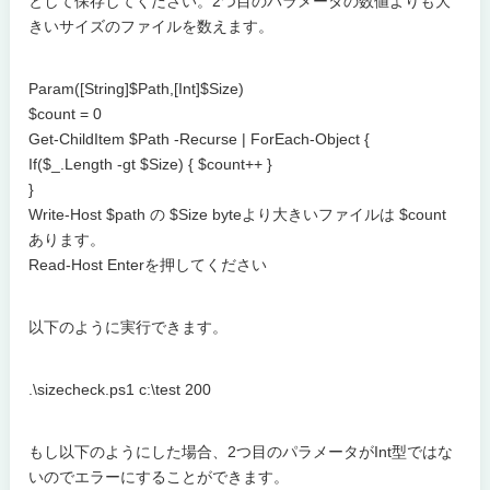
として保存してください。2つ目のパラメータの数値よりも大
きいサイズのファイルを数えます。
Param([String]$Path,[Int]$Size)
$count = 0
Get-ChildItem $Path -Recurse | ForEach-Object {
If($_.Length -gt $Size) { $count++ }
}
Write-Host $path の $Size byteより大きいファイルは $count
あります。
Read-Host Enterを押してください
以下のように実行できます。
.\sizecheck.ps1 c:\test 200
もし以下のようにした場合、2つ目のパラメータがInt型ではな
いのでエラーにすることができます。