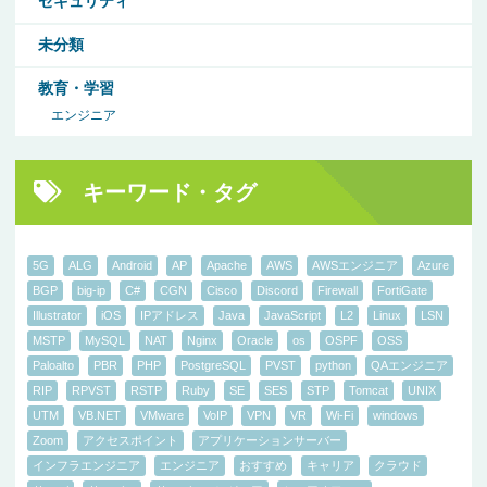
セキュリティ
未分類
教育・学習
エンジニア
キーワード・タグ
5G
ALG
Android
AP
Apache
AWS
AWSエンジニア
Azure
BGP
big-ip
C#
CGN
Cisco
Discord
Firewall
FortiGate
Illustrator
iOS
IPアドレス
Java
JavaScript
L2
Linux
LSN
MSTP
MySQL
NAT
Nginx
Oracle
os
OSPF
OSS
Paloalto
PBR
PHP
PostgreSQL
PVST
python
QAエンジニア
RIP
RPVST
RSTP
Ruby
SE
SES
STP
Tomcat
UNIX
UTM
VB.NET
VMware
VoIP
VPN
VR
Wi-Fi
windows
Zoom
アクセスポイント
アプリケーションサーバー
インフラエンジニア
エンジニア
おすすめ
キャリア
クラウド