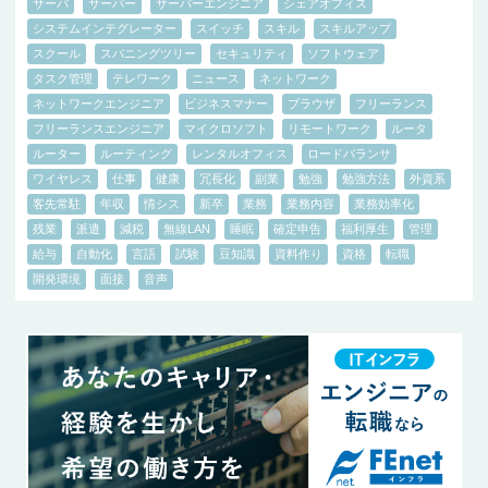
サーバ
サーバー
サーバーエンジニア
シェアオフィス
システムインテグレーター
スイッチ
スキル
スキルアップ
スクール
スパニングツリー
セキュリティ
ソフトウェア
タスク管理
テレワーク
ニュース
ネットワーク
ネットワークエンジニア
ビジネスマナー
ブラウザ
フリーランス
フリーランスエンジニア
マイクロソフト
リモートワーク
ルータ
ルーター
ルーティング
レンタルオフィス
ロードバランサ
ワイヤレス
仕事
健康
冗長化
副業
勉強
勉強方法
外資系
客先常駐
年収
情シス
新卒
業務
業務内容
業務効率化
残業
派遣
減税
無線LAN
睡眠
確定申告
福利厚生
管理
給与
自動化
言語
試験
豆知識
資料作り
資格
転職
開発環境
面接
音声