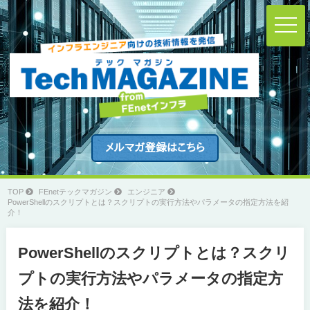
t
o
g
g
l
e
n
a
v
i
g
a
t
i
o
n
TOP
FEnetテックマガジン
エンジニア
PowerShellのスクリプトとは？スクリプトの実行方法やパラメータの指定方法を紹
介！
PowerShellのスクリプトとは？スクリ
プトの実行方法やパラメータの指定方
法を紹介！