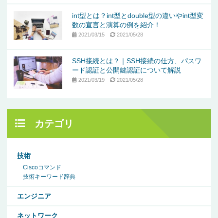
int型とは？int型とdouble型の違いやint型変
数の宣言と演算の例を紹介！
2021/03/15
2021/05/28
SSH接続とは？｜SSH接続の仕方、パスワ
ード認証と公開鍵認証について解説
2021/03/19
2021/05/28
カテゴリ
技術
Ciscoコマンド
技術キーワード辞典
エンジニア
ネットワーク