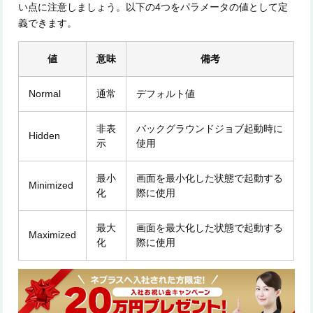
い点に注意しましょう。以下の4つをパラメータの値として定
義できます。
値
意味
備考
Normal
通常
デフォルト値
非表
バックグラウンドジョブ起動時に
Hidden
示
使用
最小
画面を最小化した状態で起動する
Minimized
化
際に使用
最大
画面を最大化した状態で起動する
Maximized
化
際に使用