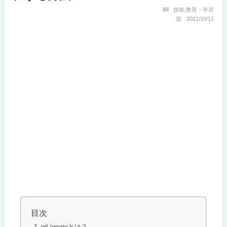
技術
,
教育・学習
2021/10/11
目次
git ignoreとは？