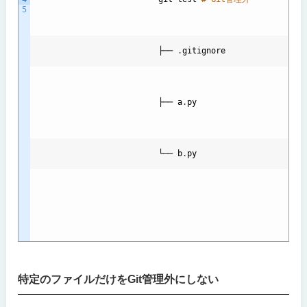
5
                          ├── 
.
gitignore
                          ├── 
a
.
py
                          └── 
b
.
py
特定のファイルだけをGit管理外にしない