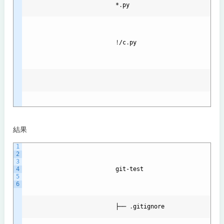
                          *
.
py
!
/
c
.
py
結果
1
2
3
4
git
-
test
5
6
                          ├── 
.
gitignore