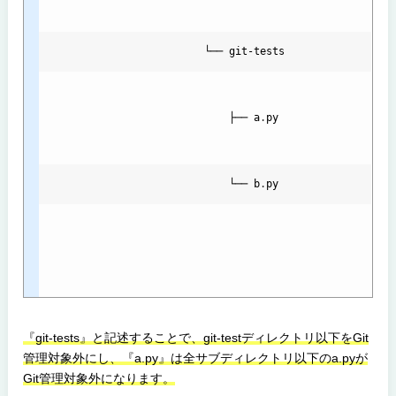
                          └── 
git
-
tests
├── 
a
.
py
└── 
b
.
py
『git-tests』と記述することで、git-testディレクトリ以下をGit
管理対象外にし、『a.py』は全サブディレクトリ以下のa.pyが
Git管理対象外になります。