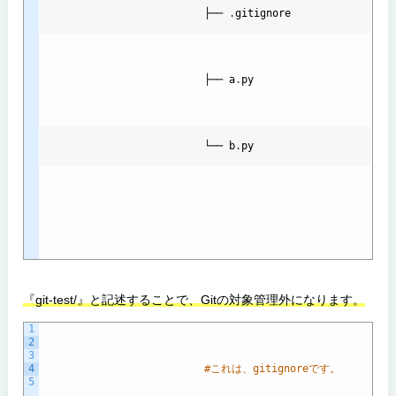
                          ├── 
.
gitignore
                          ├── 
a
.
py
                          └── 
b
.
py
『git-test/』と記述することで、Gitの対象管理外になります。
1
2
3
4
#これは、gitignoreです。
5