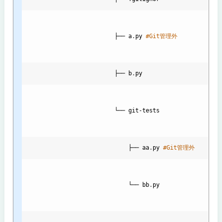
                          ├── 
a
.
py
#Git管理外
                          ├── 
b
.
py
                          └── 
git
-
tests
├── 
aa
.
py
#Git管理外
└── 
bb
.
py