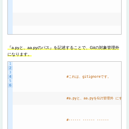
『a.pyと、aa.pyのパス』を記述することで、Gitの対象管理外
になります。
1
2
3
4
#これは、gitignoreです。
5
6
#a.pyと、aa.pyをGit管理外 にする
#------ ------ ------