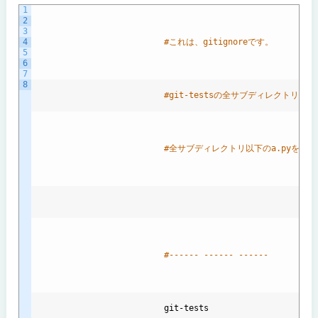
1
2
3
4
#これは、gitignoreです。
5
6
7
8
#git-testsの全サブディレクトリ以
#全サブディレクトリ以下のa.pyをGi
#------ ------ ------
git
-
tests