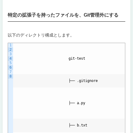
特定の拡張子を持ったファイルを、Git管理外にする
以下のディレクトリ構成とします。
1
2
3
4
git
-
test
5
6
7
8
                          ├── 
.
gitignore
                          ├── 
a
.
py
                          ├── 
b
.
txt