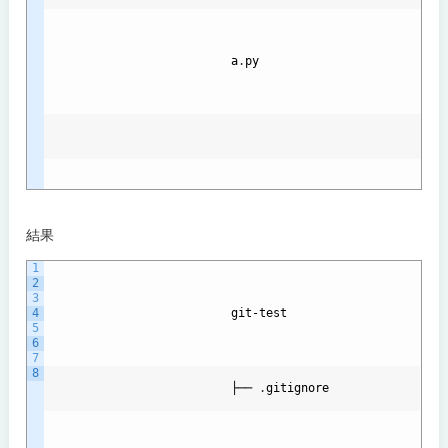
a
.
py
結果
1
2
3
4
git
-
test
5
6
7
8
                          ├── 
.
gitignore