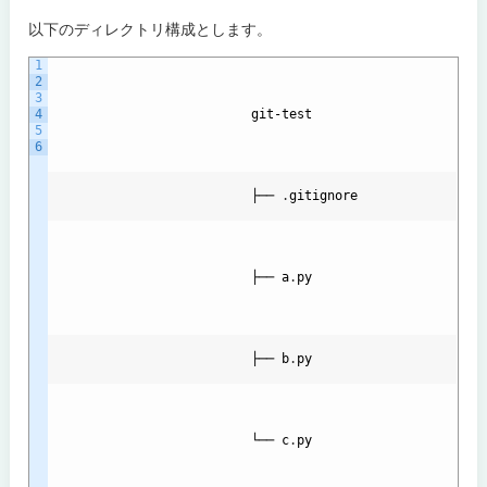
以下のディレクトリ構成とします。
1
2
3
4
git
-
test
5
6
                          ├── 
.
gitignore
                          ├── 
a
.
py
                          ├── 
b
.
py
                          └── 
c
.
py