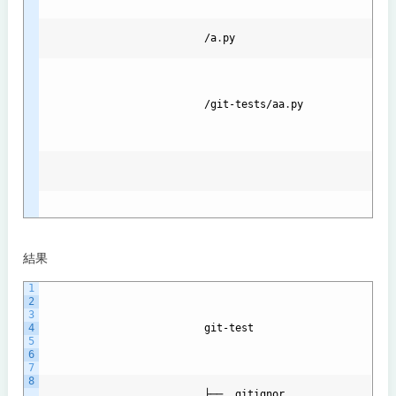
                          /
a
.
py
                          /
git
-
tests
/
aa
.
py
結果
1
2
3
4
git
-
test
5
6
7
8
                          ├── 
.
gitignor