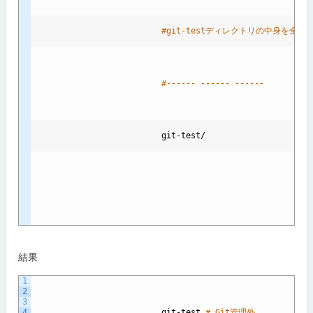
#git-testディレクトリの中身を全て
#------ ------ ------
git
-
test
/

結果
1
2
3
4
git
-
test
# Git管理外