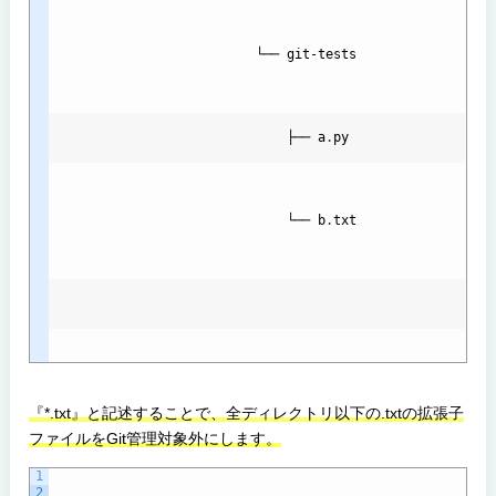
                          └── 
git
-
tests
├── 
a
.
py
└── 
b
.
txt
『*.txt』と記述することで、全ディレクトリ以下の.txtの拡張子
ファイルをGit管理対象外にします。
1
2