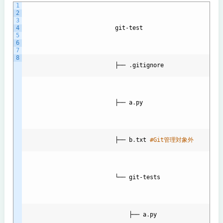
1
2
3
4
git
-
test
5
6
7
8
                          ├── 
.
gitignore
                          ├── 
a
.
py
                          ├── 
b
.
txt
#Git管理対象外
                          └── 
git
-
tests
├── 
a
.
py