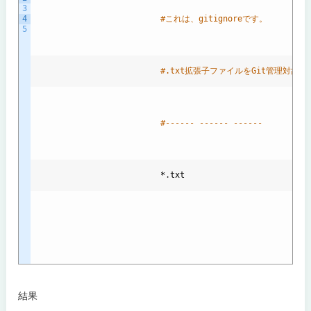
3
4
#これは、gitignoreです。
5
#.txt拡張子ファイルをGit管理対象
#------ ------ ------
                          *
.
txt
結果