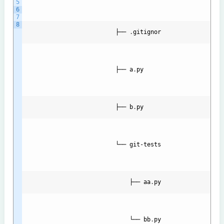
5
6
7
8
                          ├── 
.
gitignor
                          ├── 
a
.
py
                          ├── 
b
.
py
                          └── 
git
-
tests
├── 
aa
.
py
└── 
bb
.
py