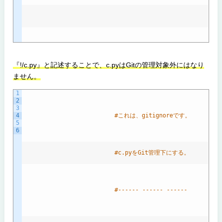
『!/c.py』と記述することで、c.pyはGitの管理対象外にはなり
ません。
1
2
3
4
#これは、gitignoreです。
5
6
#c.pyをGit管理下にする。
#------ ------ ------