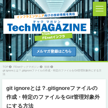
t
o
g
g
l
e
n
a
v
i
g
a
t
i
o
n
TOP
FEnetテックマガジン
技術
git ignoreとは？.gitignoreファイルの作成・特定のファイルをGit管理対象外にする方
法
git ignoreとは？.gitignoreファイルの
作成・特定のファイルをGit管理対象外
にする方法